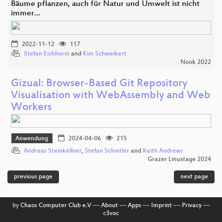
Bäume pflanzen, auch für Natur und Umwelt ist nicht
immer…
2022-11-12
117
Stefan Eichhorst
and
Kim Schweikert
Nook 2022
Gizual: Browser-Based Git Repository
Visualisation with WebAssembly and Web
Workers
Anwendung
2024-04-06
215
Andreas Steinkellner
,
Stefan Schintler
and
Keith Andrews
Grazer Linuxtage 2024
previous page
next page
by
Chaos Computer Club e.V
––
About
––
Apps
––
Imprint
––
Privacy
––
c3voc