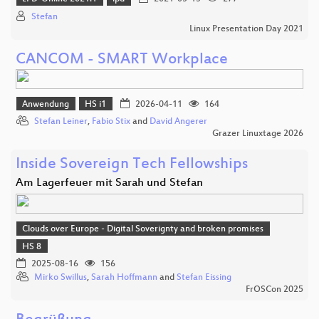
Stefan
Linux Presentation Day 2021
CANCOM - SMART Workplace
Anwendung
HS i1
2026-04-11
164
Stefan Leiner
,
Fabio Stix
and
David Angerer
Grazer Linuxtage 2026
Inside Sovereign Tech Fellowships
Am Lagerfeuer mit Sarah und Stefan
Clouds over Europe - Digital Soverignty and broken promises
HS 8
2025-08-16
156
Mirko Swillus
,
Sarah Hoffmann
and
Stefan Eissing
FrOSCon 2025