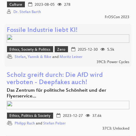
Culture
2023-08-05
278
Dr. Stefan Barth
FrOSCon 2023
Fossile Industrie liebt KI!
Ethics, Society & Politics
Zero
2025-12-30
5.5k
Stefan
,
Yannik & Rike
and
Moritz Leiner
39C3: Power Cycles
Scholz greift durch: Die AfD wird
verboten - Deepfakes auch!
Das Zentrum für politische Schönheit und der
Flyerservice…
Ethics, Politics & Society
2023-12-27
37.6k
Philipp Ruch
and
Stefan Pelzer
37C3: Unlocked