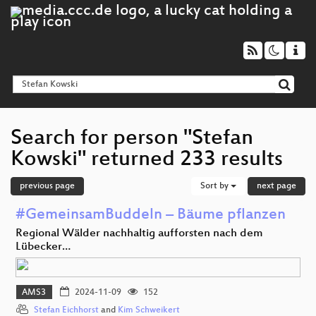
Search for person "Stefan
Kowski" returned 233 results
previous page
Sort by
next page
#GemeinsamBuddeln – Bäume pflanzen
Regional Wälder nachhaltig aufforsten nach dem
Lübecker…
AMS3
2024-11-09
152
Stefan Eichhorst
and
Kim Schweikert