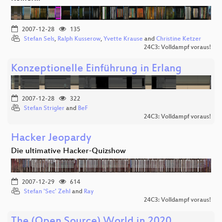
2007-12-28
135
Stefan Sels
,
Ralph Kusserow
,
Yvette Krause
and
Christine Ketzer
24C3: Volldampf voraus!
Konzeptionelle Einführung in Erlang
2007-12-28
322
Stefan Strigler
and
BeF
24C3: Volldampf voraus!
Hacker Jeopardy
Die ultimative Hacker-Quizshow
2007-12-29
614
Stefan 'Sec' Zehl
and
Ray
24C3: Volldampf voraus!
The (Open Source) World in 2020