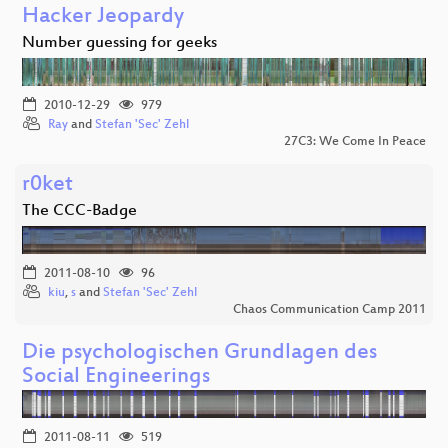
Hacker Jeopardy
Number guessing for geeks
2010-12-29
979
Ray
and
Stefan 'Sec' Zehl
27C3: We Come In Peace
r0ket
The CCC-Badge
2011-08-10
96
kiu
,
s
and
Stefan 'Sec' Zehl
Chaos Communication Camp 2011
Die psychologischen Grundlagen des
Social Engineerings
2011-08-11
519