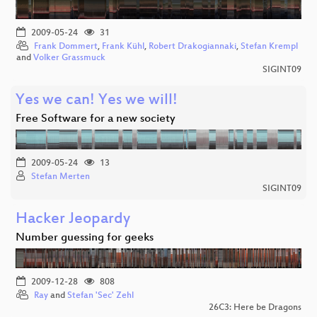
2009-05-24
31
Frank Dommert
,
Frank Kühl
,
Robert Drakogiannaki
,
Stefan Krempl
and
Volker Grassmuck
SIGINT09
Yes we can! Yes we will!
Free Software for a new society
2009-05-24
13
Stefan Merten
SIGINT09
Hacker Jeopardy
Number guessing for geeks
2009-12-28
808
Ray
and
Stefan 'Sec' Zehl
26C3: Here be Dragons