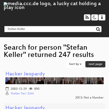
Search for person "Stefan
Keller" returned 247 results
Sort by
next page
Hacker Jeopardy
2003-12-29
890
Stefan 'Sec' Zehl
20C3: Not a Number
Hacker Jeopardy