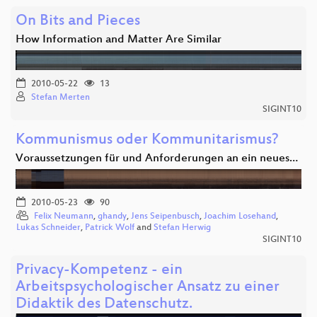
On Bits and Pieces
How Information and Matter Are Similar
2010-05-22
13
Stefan Merten
SIGINT10
Kommunismus oder Kommunitarismus?
Voraussetzungen für und Anforderungen an ein neues…
2010-05-23
90
Felix Neumann
,
ghandy
,
Jens Seipenbusch
,
Joachim Losehand
,
Lukas Schneider
,
Patrick Wolf
and
Stefan Herwig
SIGINT10
Privacy-Kompetenz - ein
Arbeitspsychologischer Ansatz zu einer
Didaktik des Datenschutz.