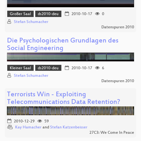
Großer Saal
ds2010-deu
2010-10-17
0
Stefan Schumacher
Datenspuren 2010
Die Psychologischen Grundlagen des
Social Engineering
Kleiner Saal
ds2010-deu
2010-10-17
6
Stefan Schumacher
Datenspuren 2010
Terrorists Win - Exploiting
Telecommunications Data Retention?
2010-12-29
59
Kay Hamacher
and
Stefan Katzenbeisser
27C3: We Come In Peace