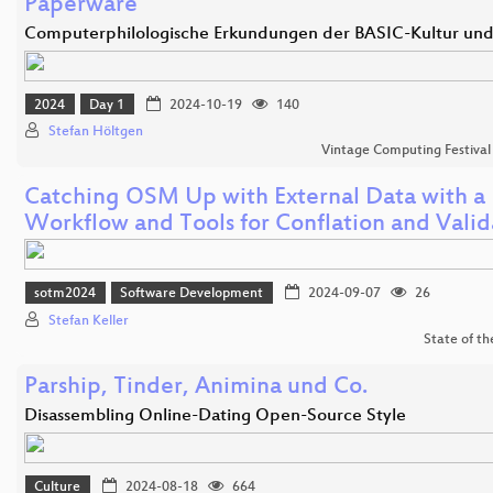
Paperware
Computerphilologische Erkundungen der BASIC-Kultur un
2024
Day 1
2024-10-19
140
Stefan Höltgen
Vintage Computing Festival
Catching OSM Up with External Data with a
Workflow and Tools for Conflation and Valid
sotm2024
Software Development
2024-09-07
26
Stefan Keller
State of t
Parship, Tinder, Animina und Co.
Disassembling Online-Dating Open-Source Style
Culture
2024-08-18
664