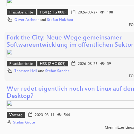
Praxisberichte
HS4 (ZHG 008)
2026-03-27
108
Oliver Archner
and
Stefan Holzheu
FO
Fork the City: Neue Wege gemeinsamer
Softwareentwicklung im öffentlichen Sektor
Praxisberichte
HS3 (ZHG 009)
2026-03-26
59
Thorsten Hell
and
Stefan Sander
FO
Wer redet eigentlich noch von Linux auf de
Desktop?
Vortrag
2023-03-11
544
Stefan Grote
Chemnitzer Linu