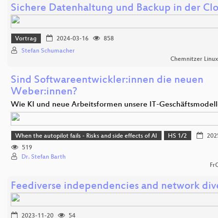
Sichere Datenhaltung und Backup in der Cl
Vortrag
2024-03-16
858
Stefan Schumacher
Chemnitzer Linu
Sind Softwareentwickler:innen die neuen
Weber:innen?
Wie KI und neue Arbeitsformen unsere IT-Geschäftsmodel
When the autopilot fails - Risks and side effects of AI
HS 1/2
202
519
Dr. Stefan Barth
Fr
Feediverse independencies and network dive
2023-11-20
54