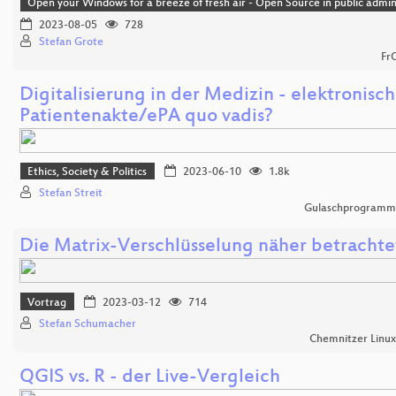
Open your Windows for a breeze of fresh air - Open Source in public admin
2023-08-05
728
Stefan Grote
Fr
Digitalisierung in der Medizin - elektronisc
Patientenakte/ePA quo vadis?
Ethics, Society & Politics
2023-06-10
1.8k
Stefan Streit
Gulaschprogrammi
Die Matrix-Verschlüsselung näher betrachte
Vortrag
2023-03-12
714
Stefan Schumacher
Chemnitzer Linu
QGIS vs. R - der Live-Vergleich