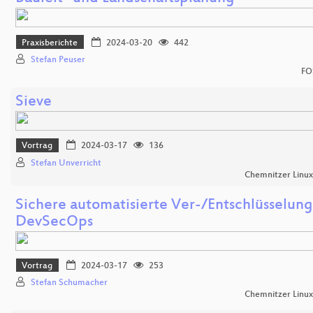
Praxisberichte
2024-03-20
442
Stefan Peuser
FO
Sieve
Vortrag
2024-03-17
136
Stefan Unverricht
Chemnitzer Linu
Sichere automatisierte Ver-/Entschlüsselung
DevSecOps
Vortrag
2024-03-17
253
Stefan Schumacher
Chemnitzer Linu