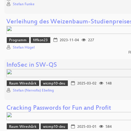
Stefan Funke
Verleihung des Weizenbaum-Studienpreise
Programm
fiffkon23
2023-11-04
227
Stefan Hügel
F
InfoSec in SW-QS
Raum Wireshårk
wicmp10-deu
2025-03-02
148
Stefan (Nervofix) Ebeling
Cracking Passwords for Fun and Profit
Raum Wireshårk
wicmp10-deu
2025-03-01
584