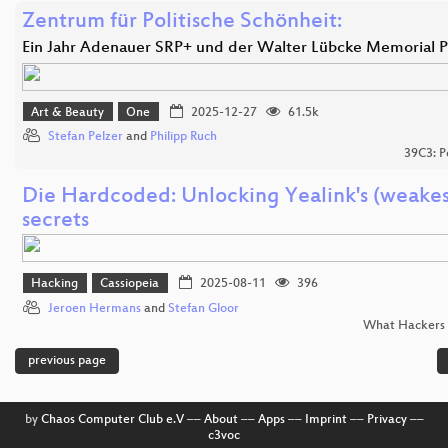
Zentrum für Politische Schönheit:
Ein Jahr Adenauer SRP+ und der Walter Lübcke Memorial P
Art & Beauty
One
2025-12-27
61.5k
Stefan Pelzer
and
Philipp Ruch
39C3: P
Die Hardcoded: Unlocking Yealink's (weakes
secrets
Hacking
Cassiopeia
2025-08-11
396
Jeroen Hermans
and
Stefan Gloor
What Hackers 
previous page
by
Chaos Computer Club e.V
––
About
––
Apps
––
Imprint
––
Privacy
––
c3voc