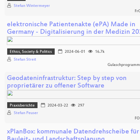
Stefan Wintermeyer
Fr
elektronische Patientenakte (ePA) Made in
Germany - Digitalisierung in der Medizin 2
Ethics, Society & Politics
2024-06-01
16.7k
Stefan Streit
Gulaschprogrammi
Geodateninfrastruktur: Step by step von
proprietärer zu offener Software
Praxisberichte
2024-03-22
297
Stefan Peuser
FO
xPlanBox: kommunale Datendrehscheibe für
Bauleit- und Landschaftsplanung