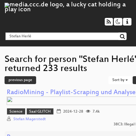
Search for person "Stefan Herlé
returned 233 results
previous page
Sort by
RadioMining - Playlist-Scraping und Analyse
Science
Saal GLITCH
2024-12-28
7.4k
Stefan Magerstedt
38C3: Illegal