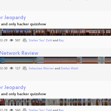
r Jeopardy
 and only hacker quizshow
12-29
507
Stefan 'Sec' Zehl
and
Ray
Network Review
12-30
127
Sebastian Werner
and
Stefan Wahl
r Jeopardy
 and only hacker quizshow
12-29
560
Stefan 'Sec' Zehl
and
Ray