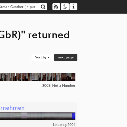
 GbR)" returned
Sort by
next page
20C3: Not a Number
ternehmen
Linuxtag 2004