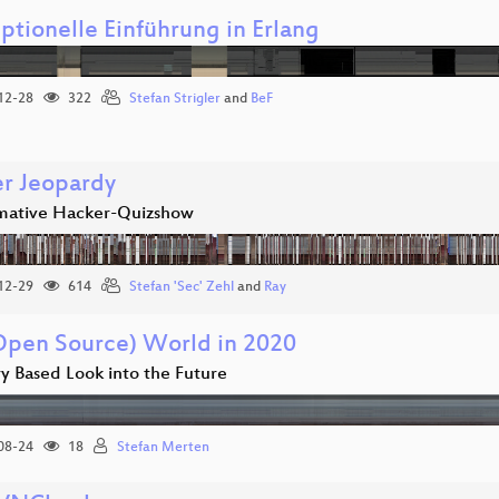
ptionelle Einführung in Erlang
12-28
322
Stefan Strigler
and
BeF
r Jeopardy
imative Hacker-Quizshow
12-29
614
Stefan 'Sec' Zehl
and
Ray
Open Source) World in 2020
ry Based Look into the Future
08-24
18
Stefan Merten