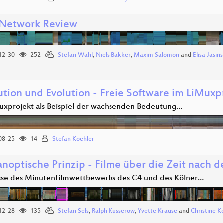
Network Review
12-30
252
Stefan Wahl
,
Niels Bakker
,
Maxim Salomon
and
Elisa Jasin
ution und Evolution - Freie Software im LiMuxp
uxprojekt als Beispiel der wachsenden Bedeutung…
08-25
14
Stefan Koehler
noptische Prinzip - Filme über die Zeit nach d
sse des Minutenfilmwettbewerbs des C4 und des Kölner…
12-28
135
Stefan Sels
,
Ralph Kusserow
,
Yvette Krause
and
Christine K