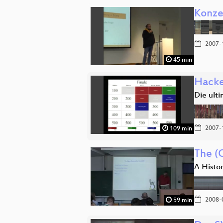
Konze
2007-
45 min
Hacke
Die ult
2007-
109 min
The (
A Histo
2008-
59 min