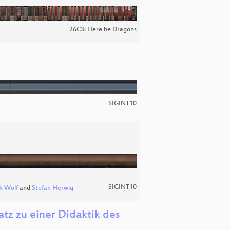
26C3: Here be Dragons
SIGINT10
SIGINT10
k Wolf
and
Stefan Herwig
tz zu einer Didaktik des