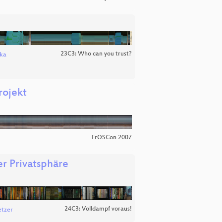
23C3: Who can you trust?
ska
rojekt
FrOSCon 2007
er Privatsphäre
24C3: Volldampf voraus!
etzer