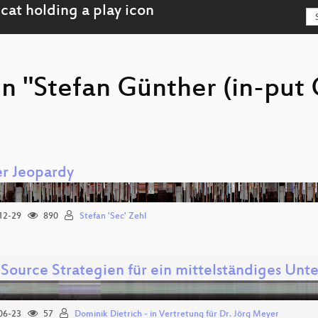
on "Stefan Günther (in-put
r Jeopardy
12-29
890
Stefan 'Sec' Zehl
Source Strategien für ein mittelständiges Un
06-23
57
Dominik Dietrich - in Vertretung für Dr. Jörg Meyer