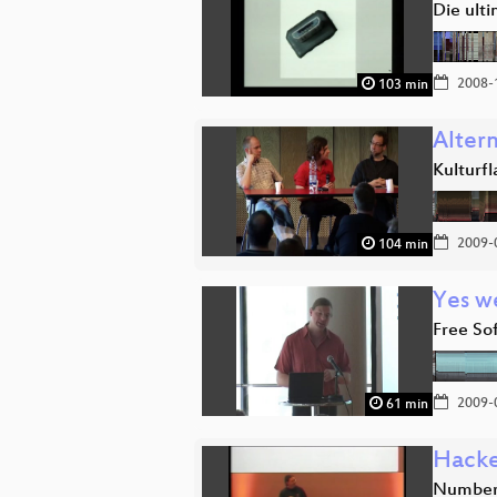
Die ult
2008-
103 min
Alter
Kulturf
2009-
104 min
Yes we
Free So
2009-
61 min
Hacke
Number 