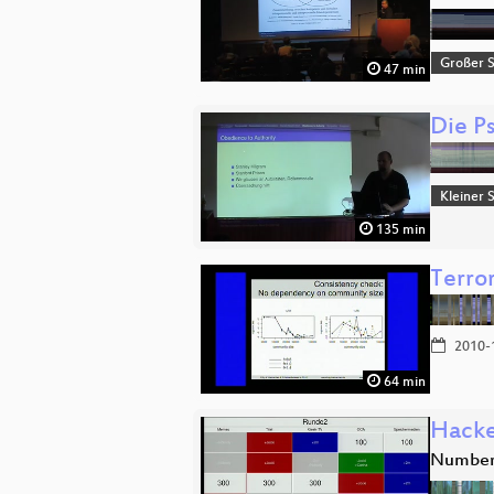
Großer 
47 min
Die P
Kleiner 
135 min
Terro
2010-
64 min
Hacke
Number 