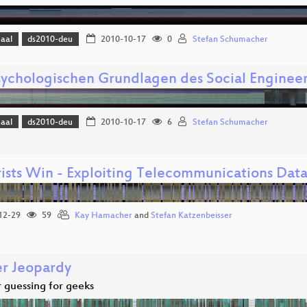
Saal
ds2010-deu
2010-10-17
0
Stefan Schumacher
sychologischen Grundlagen des Social Enginee
Saal
ds2010-deu
2010-10-17
6
Stefan Schumacher
rists Win - Exploiting Telecommunications Dat
12-29
59
Kay Hamacher
and
Stefan Katzenbeisser
r Jeopardy
guessing for geeks