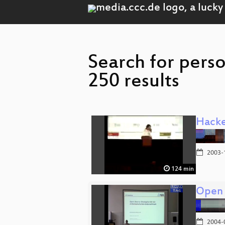
Search for pers
250 results
Hacke
2003-
124 min
Open 
2004-