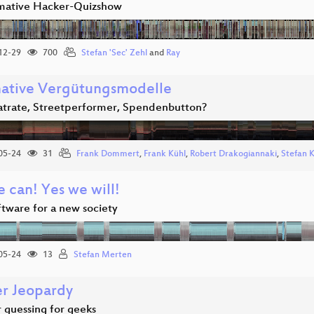
imative Hacker-Quizshow
12-29
700
Stefan 'Sec' Zehl
and
Ray
native Vergütungsmodelle
latrate, Streetperformer, Spendenbutton?
05-24
31
Frank Dommert
,
Frank Kühl
,
Robert Drakogiannaki
,
Stefan 
 can! Yes we will!
ftware for a new society
05-24
13
Stefan Merten
r Jeopardy
guessing for geeks