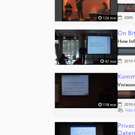
2009-
126 min
On Bi
How Inf
2010-
47 min
Kommu
Vorauss
2010-
118 min
Feli
Priva
Daten