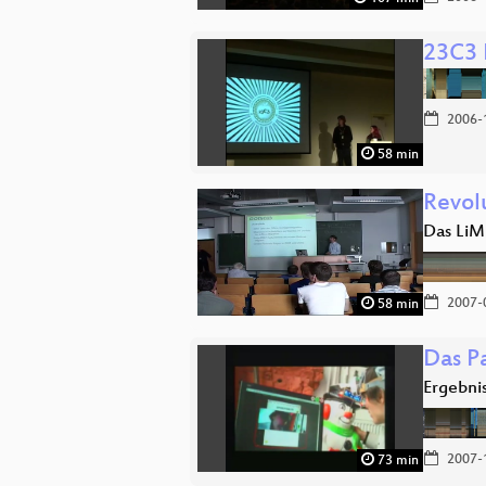
23C3 
2006-
58 min
Revol
Das LiM
2007-
58 min
Das Pa
Ergebni
2007-
73 min