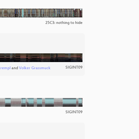
25C3: nothing to hide
SIGINT09
Krempl
and
Volker Grassmuck
SIGINT09