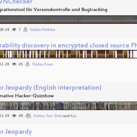
SVNChecker
grationstool für Versonskontrolle und Bugtracking
08-24
7
Stefan Pielicke
rability discovery in encrypted closed source P
12-28
45
Stefan Esser
r Jeopardy (English interpretation)
imative Hacker-Quizshow
12-29
49
Stefan 'Sec' Zehl
and
Ray
r Jeopardy