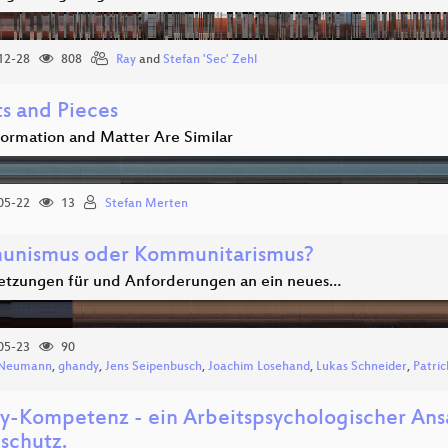
12-28
808
Ray
and
Stefan 'Sec' Zehl
ts and Pieces
ormation and Matter Are Similar
05-22
13
Stefan Merten
nismus oder Kommunitarismus?
etzungen für und Anforderungen an ein neues…
05-23
90
x Neumann
,
ghandy
,
Jens Seipenbusch
,
Joachim Losehand
,
Lukas Schneider
,
Patric
cy-Kompetenz - ein Arbeitspsychologischer Ansa
schutz.