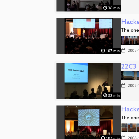
36 min
Hacke
The one
2005-
107 min
22C3 
2005-
32 min
Hacke
The one
2006-
107 min