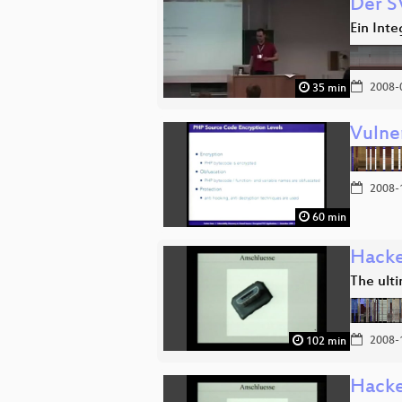
Der 
Ein Inte
2008-
35 min
Vulne
2008-
60 min
Hacke
The ult
2008-
102 min
Hacke