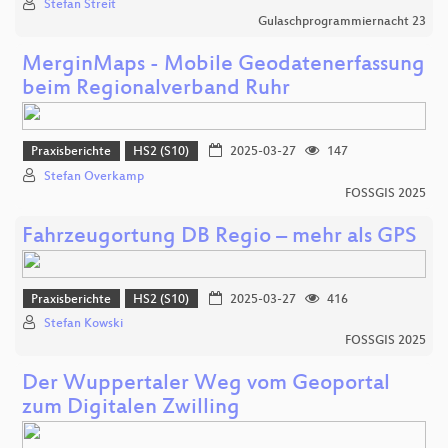
Stefan Streit
Gulaschprogrammiernacht 23
MerginMaps - Mobile Geodatenerfassung
beim Regionalverband Ruhr
Praxisberichte
HS2 (S10)
2025-03-27
147
Stefan Overkamp
FOSSGIS 2025
Fahrzeugortung DB Regio – mehr als GPS
Praxisberichte
HS2 (S10)
2025-03-27
416
Stefan Kowski
FOSSGIS 2025
Der Wuppertaler Weg vom Geoportal
zum Digitalen Zwilling