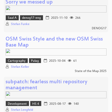
Sorry we messed up
Saal A
denog17-eng
2025-11-10
266
Stefan Funke
DENOG17
OSM Swiss Style and the new OSM Swiss
Base Map
Cartography
Pulag
2025-10-04
61
Stefan Keller
State of the Map 2025
subpatch: fearless multi repository
management
Development
HS 4
2025-08-17
140
Stefan Lengfeld