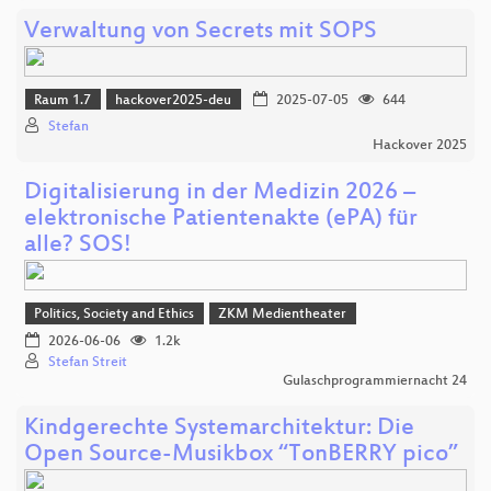
Verwaltung von Secrets mit SOPS
Raum 1.7
hackover2025-deu
2025-07-05
644
Stefan
Hackover 2025
Digitalisierung in der Medizin 2026 –
elektronische Patientenakte (ePA) für
alle? SOS!
Politics, Society and Ethics
ZKM Medientheater
2026-06-06
1.2k
Stefan Streit
Gulaschprogrammiernacht 24
Kindgerechte Systemarchitektur: Die
Open Source-Musikbox “TonBERRY pico”