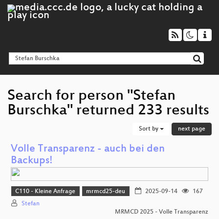
Search for person "Stefan
Burschka" returned 233 results
Sort by
next page
Volle Transparenz - auch bei den
Backups!
C110 - Kleine Anfrage
mrmcd25-deu
2025-09-14
167
Stefan
MRMCD 2025 - Volle Transparenz