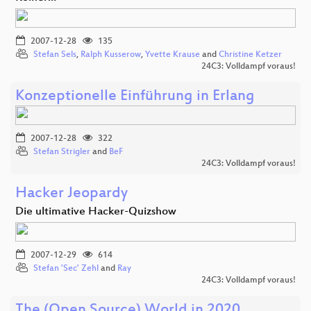
2007-12-28
135
Stefan Sels
,
Ralph Kusserow
,
Yvette Krause
and
Christine Ketzer
24C3: Volldampf voraus!
Konzeptionelle Einführung in Erlang
2007-12-28
322
Stefan Strigler
and
BeF
24C3: Volldampf voraus!
Hacker Jeopardy
Die ultimative Hacker-Quizshow
2007-12-29
614
Stefan 'Sec' Zehl
and
Ray
24C3: Volldampf voraus!
The (Open Source) World in 2020