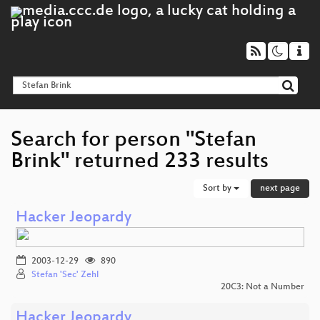
Search for person "Stefan
Brink" returned 233 results
Sort by
next page
Hacker Jeopardy
2003-12-29
890
Stefan 'Sec' Zehl
20C3: Not a Number
Hacker Jeopardy