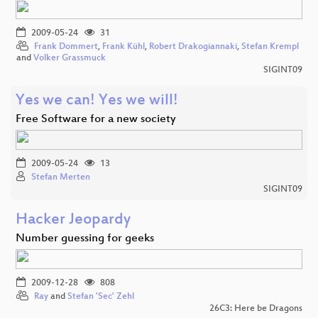
2009-05-24
31
Frank Dommert
,
Frank Kühl
,
Robert Drakogiannaki
,
Stefan Krempl
and
Volker Grassmuck
SIGINT09
Yes we can! Yes we will!
Free Software for a new society
2009-05-24
13
Stefan Merten
SIGINT09
Hacker Jeopardy
Number guessing for geeks
2009-12-28
808
Ray
and
Stefan 'Sec' Zehl
26C3: Here be Dragons