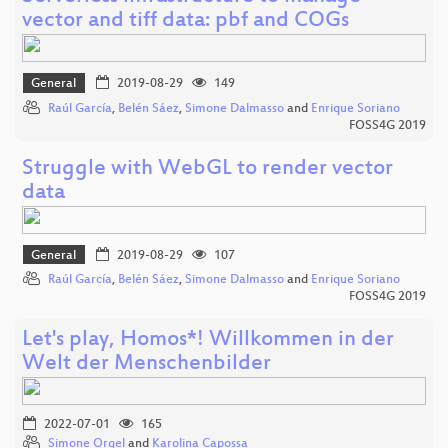
vector and tiff data: pbf and COGs
General
2019-08-29
149
Raúl García
,
Belén Sáez
,
Simone Dalmasso
and
Enrique Soriano
FOSS4G 2019
Struggle with WebGL to render vector
data
General
2019-08-29
107
Raúl García
,
Belén Sáez
,
Simone Dalmasso
and
Enrique Soriano
FOSS4G 2019
Let's play, Homos*! Willkommen in der
Welt der Menschenbilder
2022-07-01
165
Simone Orgel
and
Karolina Capossa