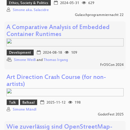
Ethics, Society & Politics
2024-05-31
629
Simone aka. Salacidre
Gulaschprogrammiernacht 22
A Comparative Analysis of Embedded
Container Runtimes
Development
2024-08-18
109
Simone Weiß
and
Thomas Irgang
FrOSCon 2024
Art Direction Crash Course (for non-
artists)
Talk
Ballsaal
2025-11-12
198
Simone Mändl
GodotFest 2025
Wie zuverlässig sind OpenStreetMap-