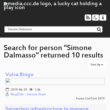
Search for person "Simone
Dalmasso" returned 10 results
Sort by
Vulva Bingo
2019-06-29
1.4k
Bing({'})h – Simone Orgel
Fusion ConTent 2019
Serverless infrastructure to manage