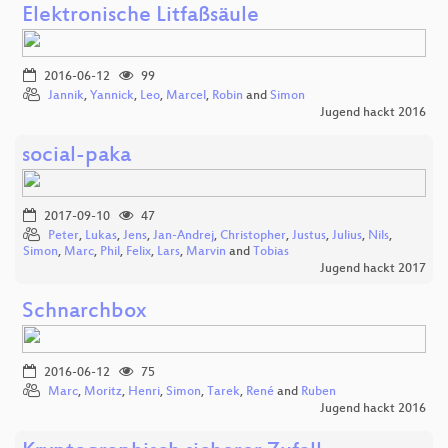
Elektronische Litfaßsäule
2016-06-12
99
Jannik
,
Yannick
,
Leo
,
Marcel
,
Robin
and
Simon
Jugend hackt 2016
social-paka
2017-09-10
47
Peter
,
Lukas
,
Jens
,
Jan-Andrej
,
Christopher
,
Justus
,
Julius
,
Nils
,
Simon
,
Marc
,
Phil
,
Felix
,
Lars
,
Marvin
and
Tobias
Jugend hackt 2017
Schnarchbox
2016-06-12
75
Marc
,
Moritz
,
Henri
,
Simon
,
Tarek
,
René
and
Ruben
Jugend hackt 2016