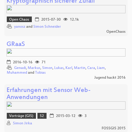
Kryptographisch sicherer Zufall
Open Chaos
2015-07-30
12.1k
yanosz
and
Simon Schneider
OpenChaos
GRaaS
2016-10-16
71
Genadi
,
Markus
,
Simon
,
Lukas
,
Karl
,
Martin
,
Cara
,
Liam
,
Muhammed
and
Tobias
Jugend hackt 2016
Erfahrungen mit Sensor Web-
Anwendungen
Vorträge (GIS)
S2
2015-03-12
3
Simon Jirka
FOSSGIS 2015