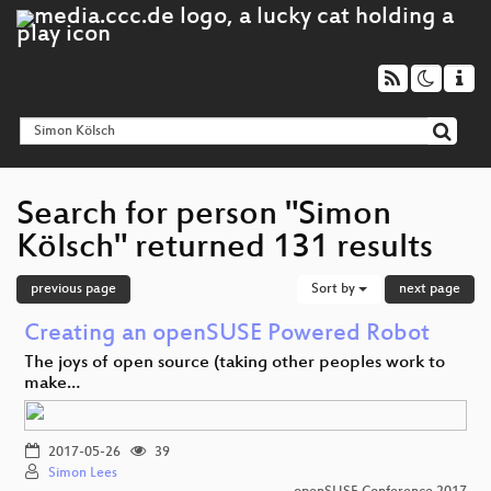
Search for person "Simon
Kölsch" returned 131 results
previous page
Sort by
next page
Creating an openSUSE Powered Robot
The joys of open source (taking other peoples work to
make…
2017-05-26
39
Simon Lees