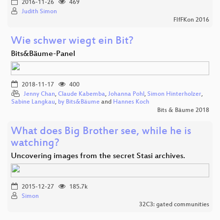
2016-11-26
469
Judith Simon
FIfFKon 2016
Wie schwer wiegt ein Bit?
Bits&Bäume-Panel
2018-11-17
400
Jenny Chan
,
Claude Kabemba
,
Johanna Pohl
,
Simon Hinterholzer
,
Sabine Langkau
,
by Bits&Bäume
and
Hannes Koch
Bits & Bäume 2018
What does Big Brother see, while he is
watching?
Uncovering images from the secret Stasi archives.
2015-12-27
185.7k
Simon
32C3: gated communities