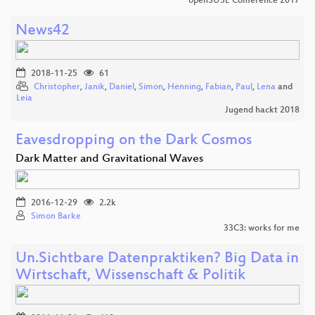
openSUSE Conference 2017
News42
2018-11-25
61
Christopher
,
Janik
,
Daniel
,
Simon
,
Henning
,
Fabian
,
Paul
,
Lena
and
Leia
Jugend hackt 2018
Eavesdropping on the Dark Cosmos
Dark Matter and Gravitational Waves
2016-12-29
2.2k
Simon Barke
33C3: works for me
Un.Sichtbare Datenpraktiken? Big Data in
Wirtschaft, Wissenschaft & Politik