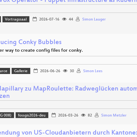
ox Operator - Puppet Infrastructure as Kuber
Vortragssaal
2026-07-16
44
Simon Lauger
ducing Conky Bubbles
r way to create config files for conky.
urce
Gallerie
2026-06-26
30
Simon Lees
apillary zu MapRoulette: Radweglücken autom
zen
G 008)
fossgis2026-deu
2026-03-26
82
Simon Metzler
ndung von US-Cloudanbietern durch Kantone: 