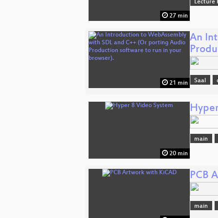
Lecture 
27 min
An In
Produ
Saal
21 min
Hyper
main
20 min
PCB A
main