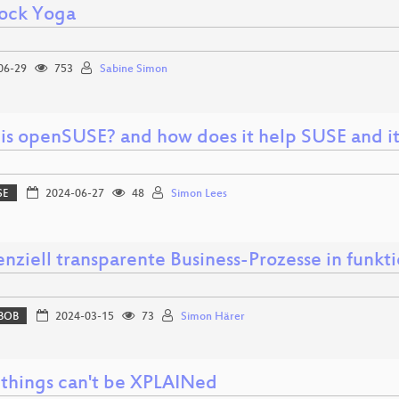
ock Yoga
06-29
753
Sabine Simon
is openSUSE? and how does it help SUSE and it
SE
2024-06-27
48
Simon Lees
nziell transparente Business-Prozesse in funkti
BOB
2024-03-15
73
Simon Härer
things can't be XPLAINed