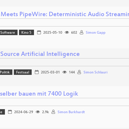
 Meets PipeWire: Deterministic Audio Streami
 Software
Kino 5
2025-05-10
602
Simon Gapp
ource Artificial Intelligence
Politik
Festsaal
2025-03-01
144
Simon Schlauri
selber bauen mit 7400 Logik
re
2024-06-29
2.9k
Simon Burkhardt