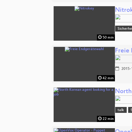
Nitro
Sicherhe
50 min
Freie
2015-
42 min
North
talk
22 min