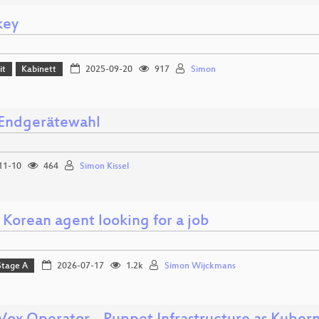
key
it
Kabinett
2025-09-20
917
Simon
 Endgerätewahl
11-10
464
Simon Kissel
 Korean agent looking for a job
Stage A
2026-07-17
1.2k
Simon Wijckmans