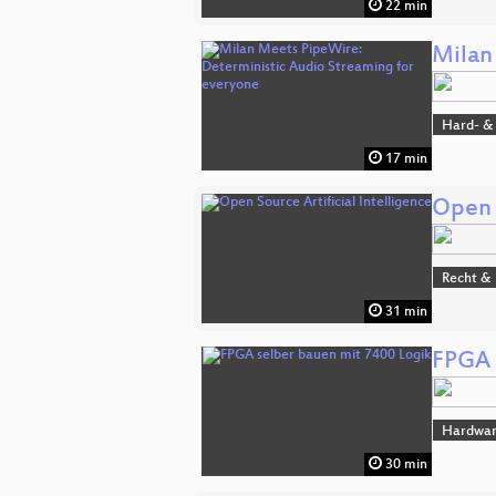
22 min
Milan
Hard- &
17 min
Open S
Recht & 
31 min
FPGA 
Hardwa
30 min