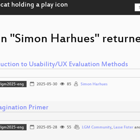
on "Simon Harhues" returne
duction to Usability/UX Evaluation Methods
lgm2025-eng
2025-05-30
85
Simon Harhues
agination Primer
lgm2025-eng
2025-05-28
55
LGM Community
,
Lasse Fister
an