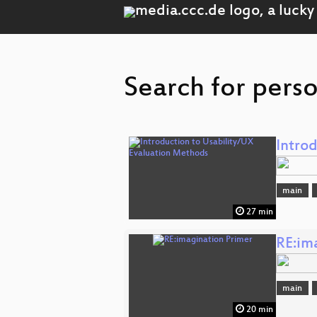
Search for pers
Intro
main
27 min
RE:im
main
20 min