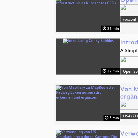
OpenV
voxconf
31 min
Intro
A Simple
22 min
Open So
Von M
ergän
HS4 (ZH
5 min
Verwe