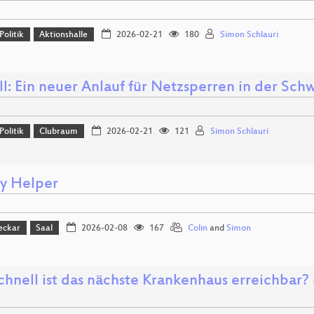
Politik
Aktionshalle
2026-02-21
180
Simon Schlauri
l: Ein neuer Anlauf für Netzsperren in der Sch
Politik
Clubraum
2026-02-21
121
Simon Schlauri
cy Helper
eckar
Saal
2026-02-08
167
Colin
and
Simon
hnell ist das nächste Krankenhaus erreichbar? -