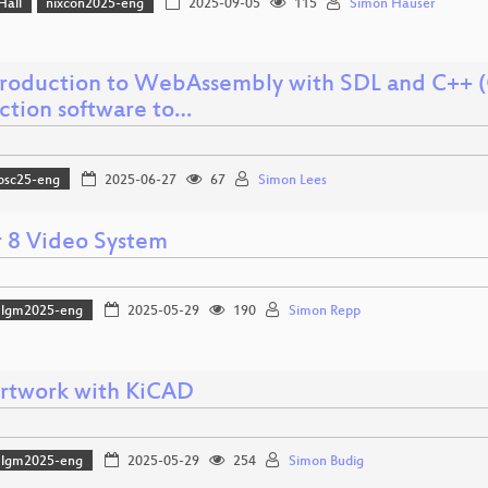
Hall
nixcon2025-eng
2025-09-05
115
Simon Hauser
troduction to WebAssembly with SDL and C++ (
ction software to…
osc25-eng
2025-06-27
67
Simon Lees
 8 Video System
lgm2025-eng
2025-05-29
190
Simon Repp
rtwork with KiCAD
lgm2025-eng
2025-05-29
254
Simon Budig