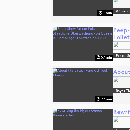
Wilhelm
7 min
Peep-
Toile
Ethics, S
57 min
About
Bayes T
22 min
Rewri