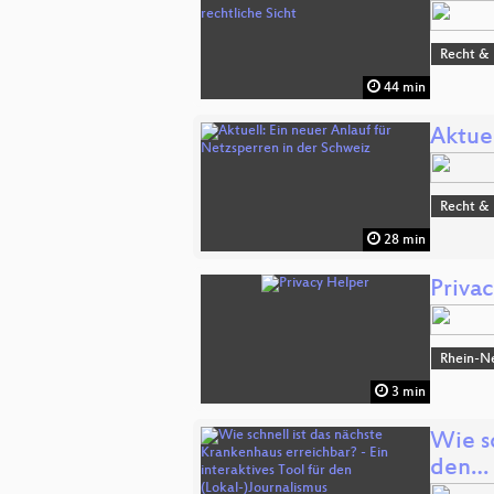
Recht & 
44 min
Aktuel
Recht & 
28 min
Priva
Rhein-N
3 min
Wie sc
den…