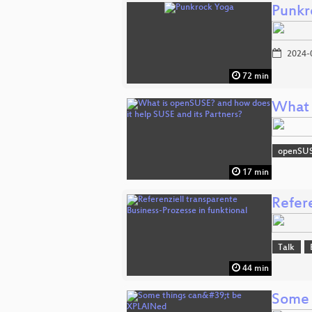
Punkr
2024-
72 min
What 
openSU
17 min
Refere
Talk
44 min
Some 