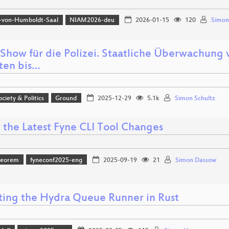
-von-Humboldt-Saal
NIAM2026-deu
2026-01-15
120
Simon
Show für die Polizei. Staatliche Überwachung
tten bis…
ociety & Politics
Ground
2025-12-29
5.1k
Simon Schultz
 the Latest Fyne CLI Tool Changes
heorem
fyneconf2025-eng
2025-09-19
21
Simon Dassow
ting the Hydra Queue Runner in Rust