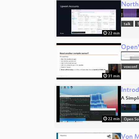
North
talk
22 min
OpenV
voxconf
31 min
Intro
A Simple
22 min
Open So
Von M