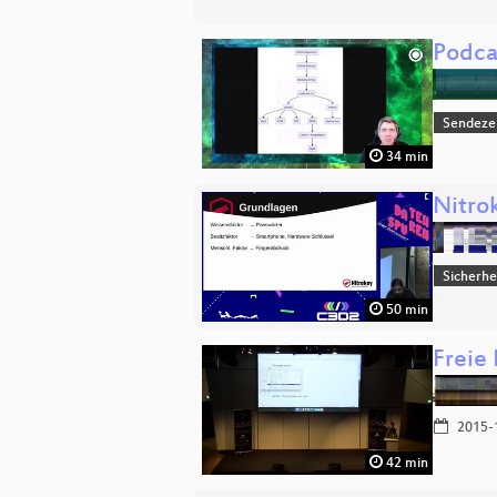
Podca
Sendeze
34 min
Nitro
Sicherhe
50 min
Freie
2015-
42 min