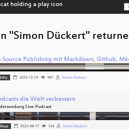
on "Simon Dückert" returne
e Source Publishing mit Markdown, Github, Mk
ility
2023-12-29
987
Simon Dückert
odcasts die Welt verbessern
dersendung Live-Podcast
llage
2023-08-17
124
Simon Dückert