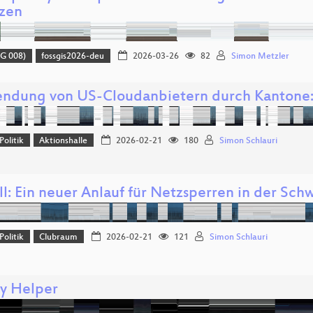
zen
G 008)
fossgis2026-deu
2026-03-26
82
Simon Metzler
ndung von US-Cloudanbietern durch Kantone: 
Politik
Aktionshalle
2026-02-21
180
Simon Schlauri
l: Ein neuer Anlauf für Netzsperren in der Sch
Politik
Clubraum
2026-02-21
121
Simon Schlauri
cy Helper