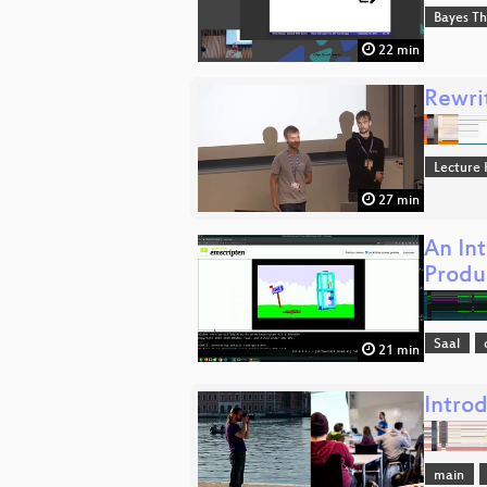
Bayes T
22 min
Rewri
Lecture 
27 min
An In
Produ
Saal
21 min
Intro
main