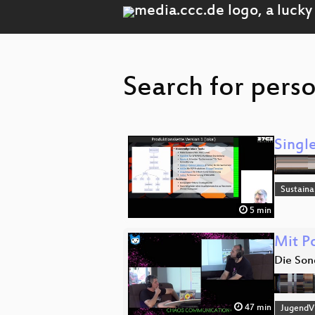
Search for pers
Singl
Sustainab
5 min
Mit P
Die Son
47 min
JugendVi