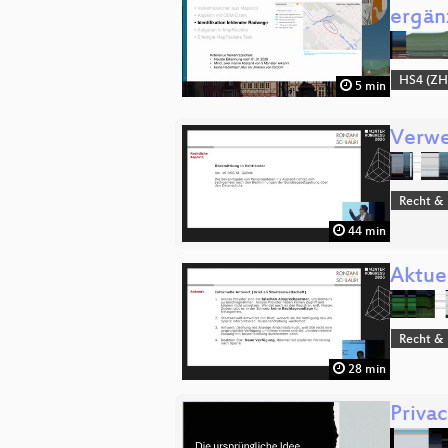
ergän
HS4 (ZH
5 min
Verwe
Recht & 
44 min
Aktuel
Recht & 
28 min
Priva