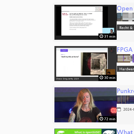
Open S
Recht & 
31 min
FPGA 
Hardwa
30 min
Punkr
2024-
72 min
What 