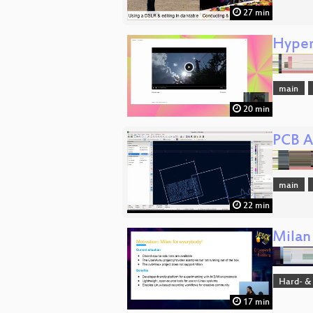
27 min
Hyper
main
20 min
PCB A
main
22 min
Milan
Hard- &
17 min