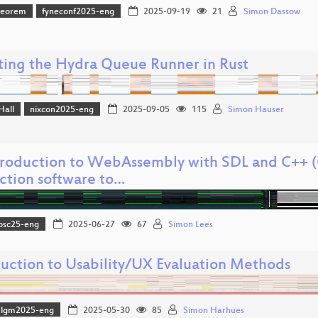
heorem
fyneconf2025-eng
2025-09-19
21
Simon Dassow
ting the Hydra Queue Runner in Rust
Hall
nixcon2025-eng
2025-09-05
115
Simon Hauser
troduction to WebAssembly with SDL and C++ (
ction software to…
osc25-eng
2025-06-27
67
Simon Lees
duction to Usability/UX Evaluation Methods
lgm2025-eng
2025-05-30
85
Simon Harhues