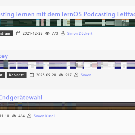
sting lernen mit dem lernOS Podcasting Leitf
ntrum
2021-12-28
773
Simon Dückert
key
it
Kabinett
2025-09-20
917
Simon
 Endgerätewahl
11-10
464
Simon Kissel