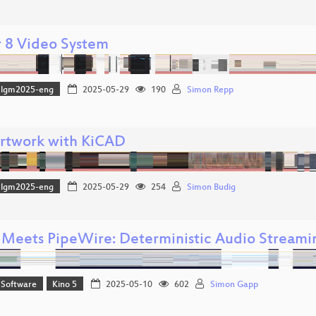
 8 Video System
lgm2025-eng
2025-05-29
190
Simon Repp
rtwork with KiCAD
lgm2025-eng
2025-05-29
254
Simon Budig
 Meets PipeWire: Deterministic Audio Streami
 Software
Kino 5
2025-05-10
602
Simon Gapp