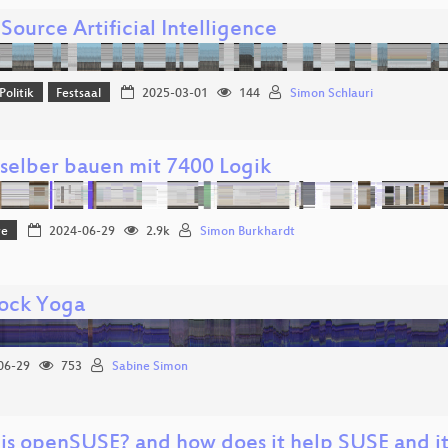
ource Artificial Intelligence
Politik
Festsaal
2025-03-01
144
Simon Schlauri
selber bauen mit 7400 Logik
re
2024-06-29
2.9k
Simon Burkhardt
ock Yoga
06-29
753
Sabine Simon
is openSUSE? and how does it help SUSE and it