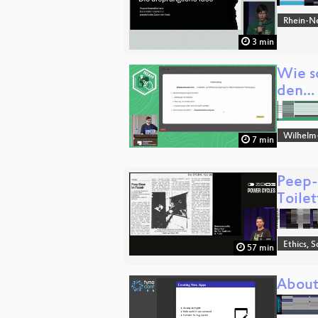
Rhein-N
3 min
Wie sc
den…
Wilhelm
7 min
Peep-
Toile
Ethics, S
57 min
About