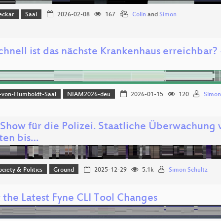
eckar
Saal
2026-02-08
167
Colin
and
Simon
hnell ist das nächste Krankenhaus erreichbar? -
-von-Humboldt-Saal
NIAM2026-deu
2026-01-15
120
Simon
Show für die Polizei. Staatliche Überwachung
tten bis…
ociety & Politics
Ground
2025-12-29
5.1k
Simon Schultz
 the Latest Fyne CLI Tool Changes