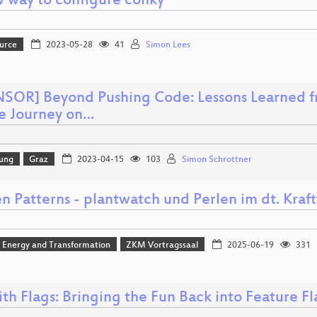
 way to configure conky
urce
2023-05-28
41
Simon Lees
SOR] Beyond Pushing Code: Lessons Learned f
e Journey on…
lung
Graz
2023-04-15
103
Simon Schrottner
n Patterns - plantwatch und Perlen im dt. Kraf
, Energy and Transformation
ZKM Vortragssaal
2025-06-19
331
ith Flags: Bringing the Fun Back into Feature 