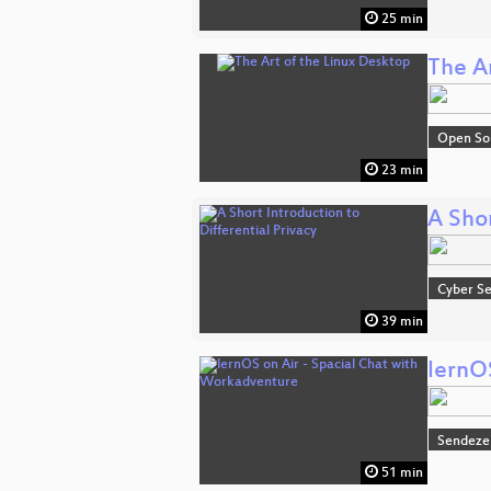
25 min
The A
Open So
23 min
A Shor
Cyber Se
39 min
lernO
Sendeze
51 min