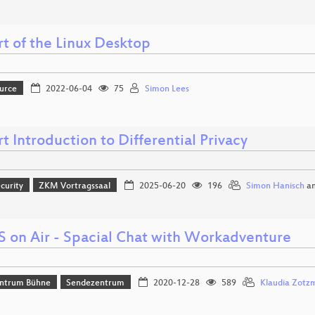
rt of the Linux Desktop
urce
2022-06-04
75
Simon Lees
t Introduction to Differential Privacy
curity
ZKM Vortragssaal
2025-06-20
196
Simon Hanisch
a
S on Air - Spacial Chat with Workadventure
ntrum Bühne
Sendezentrum
2020-12-28
589
Klaudia Zotz