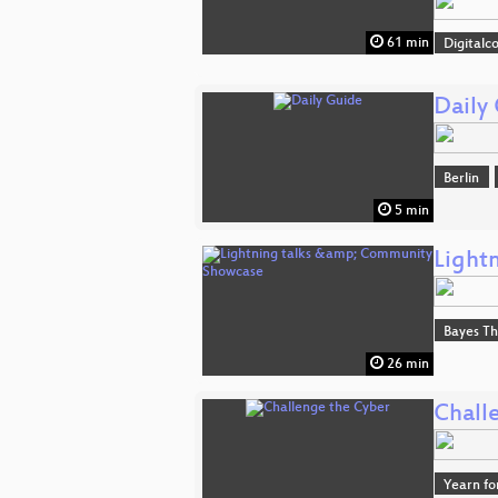
61 min
Digitalc
Daily
Berlin
5 min
Light
Bayes T
26 min
Chall
Yearn fo