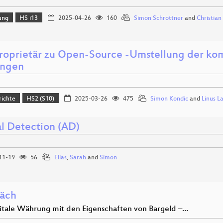
ung
HS i13
2025-04-26
160
Simon Schrottner
and
Christian
roprietär zu Open-Source -Umstellung der ko
ingen
richte
HS2 (S10)
2025-03-26
475
Simon Kondic
and
Linus L
l Detection (AD)
11-19
56
Elias
,
Sarah
and
Simon
äch
gitale Währung mit den Eigenschaften von Bargeld –…