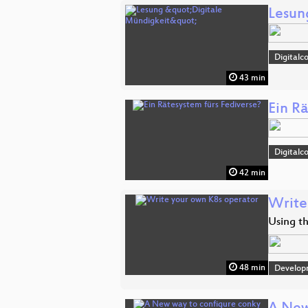
Lesun
Digitalc
43 min
Ein Rä
Digitalc
42 min
Write
Using t
48 min
Develop