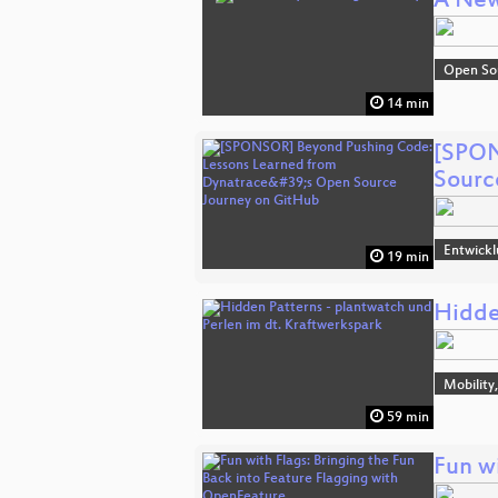
A New
Open So
14 min
[SPON
Sourc
Entwick
19 min
Hidde
Mobility
59 min
Fun w