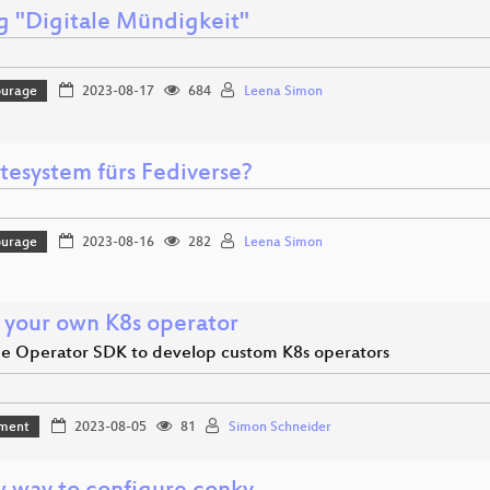
g "Digitale Mündigkeit"
ourage
2023-08-17
684
Leena Simon
tesystem fürs Fediverse?
ourage
2023-08-16
282
Leena Simon
 your own K8s operator
he Operator SDK to develop custom K8s operators
ment
2023-08-05
81
Simon Schneider