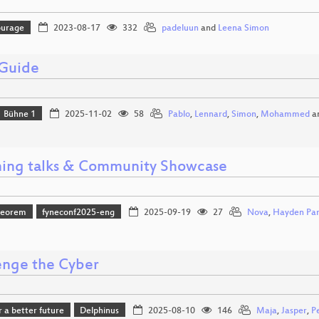
ourage
2023-08-17
332
padeluun
and
Leena Simon
 Guide
Bühne 1
2025-11-02
58
Pablo
,
Lennard
,
Simon
,
Mohammed
a
ning talks & Community Showcase
heorem
fyneconf2025-eng
2025-09-19
27
Nova
,
Hayden Par
enge the Cyber
r a better future
Delphinus
2025-08-10
146
Maja
,
Jasper
,
Pe