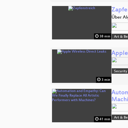
Zapfe
Über Al
38 min
Art & B
Apple
Security
3 min
Autom
Machi
Art & B
41 min