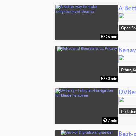
A Bet
Open So
26 min
Behavi
Ethics, S
30 min
DVBer
Inklusio
7 min
Best-