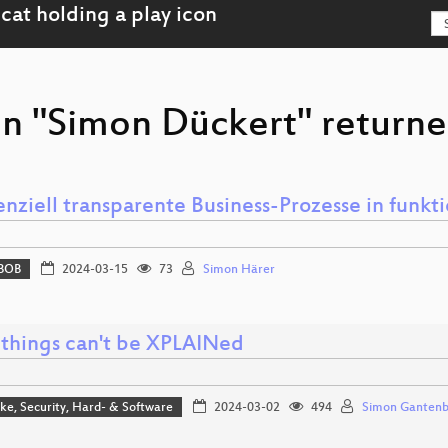
on "Simon Dückert" returne
nziell transparente Business-Prozesse in funkti
BOB
2024-03-15
73
Simon Härer
things can't be XPLAINed
e, Security, Hard- & Software
2024-03-02
494
Simon Gantenb