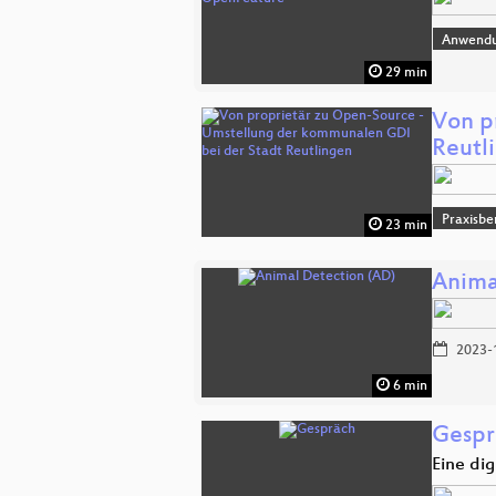
Anwend
29 min
Von p
Reutl
Praxisbe
23 min
Anima
2023-
6 min
Gespr
Eine di