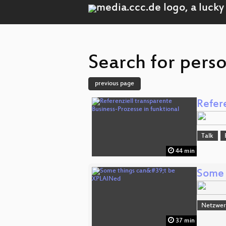
Search for pers
previous page
Refere
Talk
44 min
Some 
Netzwerk
37 min