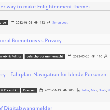
ter way to make Enlightenment themes
urce
2022-06-02
132
Simon Lees
oral Biometrics vs. Privacy
ociety & Politics
gulaschprogrammiernacht
2022-05-20
110
ry - Fahrplan-Navigation für blinde Personen
n & Diversität
Dresden
2025-04-13
205
Julius
,
Max
,
Noah
,
S
of Digitalzwangmelder