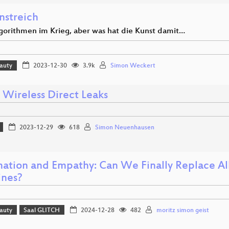
nstreich
gorithmen im Krieg, aber was hat die Kunst damit…
eauty
2023-12-30
3.9k
Simon Weckert
 Wireless Direct Leaks
2023-12-29
618
Simon Neuenhausen
ation and Empathy: Can We Finally Replace All 
nes?
eauty
Saal GLITCH
2024-12-28
482
moritz simon geist