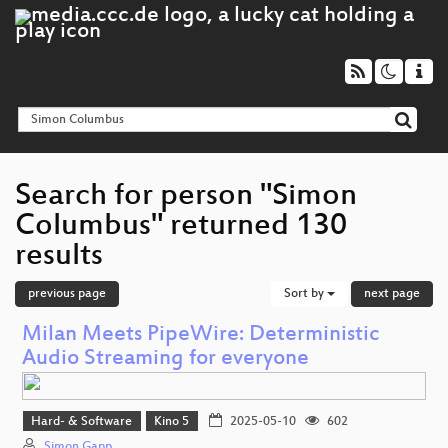
Search for person "Simon
Columbus" returned 130
results
previous page
Sort by
next page
Milan Meets PipeWire: Deterministic
Audio Streaming for everyone
Hard- & Software
Kino 5
2025-05-10
602
Simon Gapp