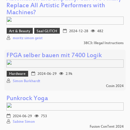
Replace All Artistic Performers with
Machines?
Art & Beauty
Saal GLITCH
2024-12-28
482
moritz simon geist
38C3: Illegal Instructions
FPGA selber bauen mit 7400 Logik
Hardware
2024-06-29
2.9k
Simon Burkhardt
Cosin 2024
Punkrock Yoga
2024-06-29
753
Sabine Simon
Fusion ConTent 2024