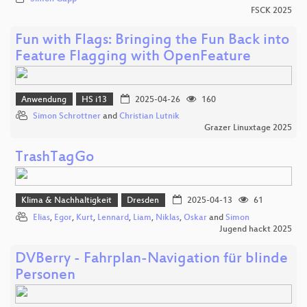
FSCK 2025
Fun with Flags: Bringing the Fun Back into
Feature Flagging with OpenFeature
Anwendung
HS i13
2025-04-26
160
Simon Schrottner
and
Christian Lutnik
Grazer Linuxtage 2025
TrashTagGo
Klima & Nachhaltigkeit
Dresden
2025-04-13
61
Elias
,
Egor
,
Kurt
,
Lennard
,
Liam
,
Niklas
,
Oskar
and
Simon
Jugend hackt 2025
DVBerry - Fahrplan-Navigation für blinde
Personen