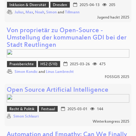
Inklusion & Diversität
Dresden
2025-04-13
205
Julius
,
Max
,
Noah
,
Simon
and
Tillmann
Jugend hackt 2025
Von proprietär zu Open-Source -
Umstellung der kommunalen GDI bei der
Stadt Reutlingen
Praxisberichte
HS2 (S10)
2025-03-26
475
Simon Kondic
and
Linus Lambrecht
FOSSGIS 2025
Open Source Artificial Intelligence
Recht & Politik
Festsaal
2025-03-01
144
Simon Schlauri
Winterkongress 2025
Automation and Empathy: Can We Finally