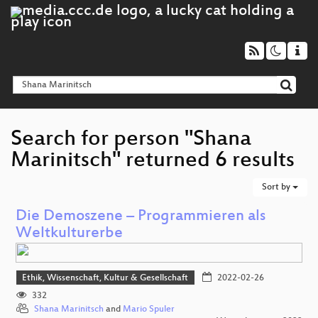
Search for person "Shana
Marinitsch" returned 6 results
Sort by
Die Demoszene – Programmieren als
Weltkulturerbe
Ethik, Wissenschaft, Kultur & Gesellschaft
2022-02-26
332
Shana Marinitsch
and
Mario Spuler