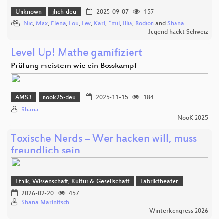
Unknown
jhch-deu
2025-09-07
157
Nic
,
Max
,
Elena
,
Lou
,
Lev
,
Karl
,
Emil
,
Illia
,
Rodion
and
Shana
Jugend hackt Schweiz
Level Up! Mathe gamifiziert
Prüfung meistern wie ein Bosskampf
AMS3
nook25-deu
2025-11-15
184
Shana
NooK 2025
Toxische Nerds – Wer hacken will, muss
freundlich sein
Ethik, Wissenschaft, Kultur & Gesellschaft
Fabriktheater
2026-02-20
457
Shana Marinitsch
Winterkongress 2026