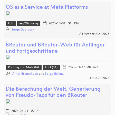
OS as a Service at Meta Platforms
Loft
asg2025-eng
2025-10-01
194
Serge Dubrouski
All Systems Go! 2025
BRouter und BRouter-Web für Anfänger
und Fortgeschrittene
Routing und Mobilität
HS3 (S1)
2025-03-27
476
Arndt Brenschede
and
Serge Bellina
FOSSGIS 2025
Die Berechung der Welt, Generierung
von Pseudo-Tags für den BRouter
2024-03-21
71