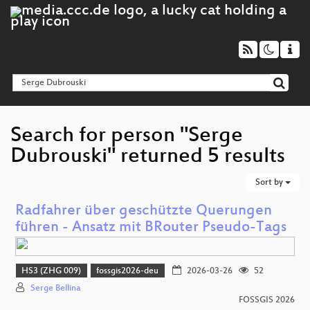
Search for person "Serge
Dubrouski" returned 5 results
Sort by
Radfahrer über geschützte Querungen
führen - Ansatz mit BRouter Pseudo-Tags
HS3 (ZHG 009)
fossgis2026-deu
2026-03-26
52
Serge Bellina
FOSSGIS 2026