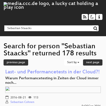
Search for person "Sebastian
Staacks" returned 178 results
previous page
Sort by
next page
Last- und Performancetests in der Cloud?!
Warum Performancetesting in Zeiten der Cloud immer
noch…
2016-08-21
113
Sebastian Cohnen