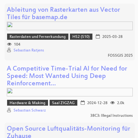
Ableitung von Rasterkarten aus Vector
Tiles für basemap.de
Rasterdaten und Fernerkundung
HS2 (S10)
2025-03-28
104
Sebastian Ratjens
FOSSGIS 2025
A Competitive Time-Trial AI for Need for
Speed: Most Wanted Using Deep
Reinforcement…
Hardware & Making
Saal ZIGZAG
2024-12-28
2.0k
Sebastian Schwarz
38C3: Illegal Instructions
Open Source Luftqualitäts-Monitoring für
Zuhause