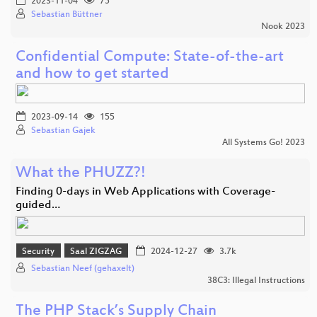
2023-11-04
75
Sebastian Büttner
Nook 2023
Confidential Compute: State-of-the-art
and how to get started
2023-09-14
155
Sebastian Gajek
All Systems Go! 2023
What the PHUZZ?!
Finding 0-days in Web Applications with Coverage-
guided…
Security
Saal ZIGZAG
2024-12-27
3.7k
Sebastian Neef (gehaxelt)
38C3: Illegal Instructions
The PHP Stack’s Supply Chain