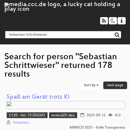
Search for person "Sebastian
Schrittwieser" returned 178
results
Sort by
next page
Spaß am Gerät trotz KI
C120 - Art. 15 DSGVO
mrmcd25-deu
2025-09-12
412
Sebastian
MRMCD 2025 - Volle Transparenz