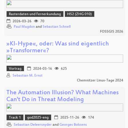
Rasterdaten und Fernerkundung
HS2 (ZHG 010)
2026-03-26
70
Paul Magdon
and
Sebastian Schnell
FOSSGIS 2026
»KI-Hype«, oder: Was sind eigentlich
»Transformer«?
Vortrag
2024-03-16
625
Sebastian M. Ernst
Chemnitzer Linux-Tage 2024
The Automation Illusion? What Machines
Can't Do in Threat Modeling
Track 1
god2025-eng
2025-11-26
174
Sebastian Deleersnyder
and
Georges Bolssens