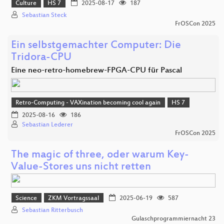
Culture
HS 7
2025-08-17
187
Sebastian Steck
FrOSCon 2025
Ein selbstgemachter Computer: Die
Tridora-CPU
Eine neo-retro-homebrew-FPGA-CPU für Pascal
Retro-Computing - VAXination becoming cool again
HS 7
2025-08-16
186
Sebastian Lederer
FrOSCon 2025
The magic of three, oder warum Key-
Value-Stores uns nicht retten
Science
ZKM Vortragssaal
2025-06-19
587
Sebastian Ritterbusch
Gulaschprogrammiernacht 23