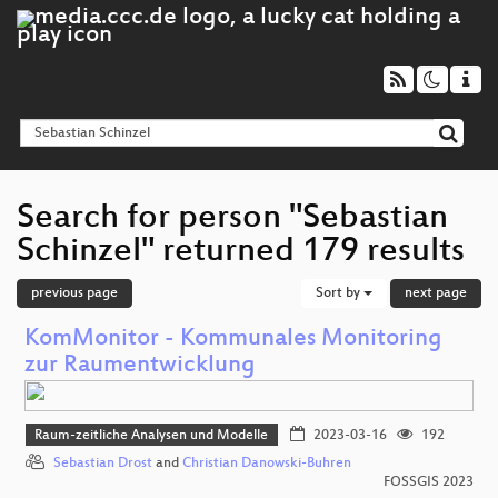
Search for person "Sebastian
Schinzel" returned 179 results
previous page
Sort by
next page
KomMonitor - Kommunales Monitoring
zur Raumentwicklung
Raum-zeitliche Analysen und Modelle
2023-03-16
192
Sebastian Drost
and
Christian Danowski-Buhren
FOSSGIS 2023