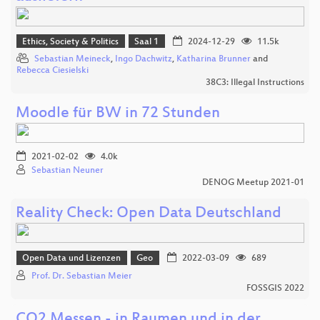
Ethics, Society & Politics
Saal 1
2024-12-29
11.5k
Sebastian Meineck
,
Ingo Dachwitz
,
Katharina Brunner
and
Rebecca Ciesielski
38C3: Illegal Instructions
Moodle für BW in 72 Stunden
2021-02-02
4.0k
Sebastian Neuner
DENOG Meetup 2021-01
Reality Check: Open Data Deutschland
Open Data und Lizenzen
Geo
2022-03-09
689
Prof. Dr. Sebastian Meier
FOSSGIS 2022
CO2 Messen - in Raumen und in der