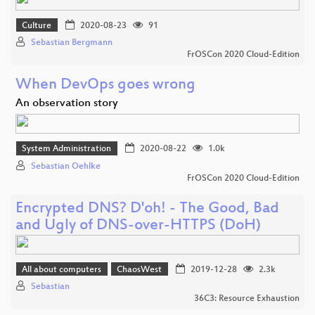
Culture
2020-08-23
91
Sebastian Bergmann
FrOSCon 2020 Cloud-Edition
When DevOps goes wrong
An observation story
System Administration
2020-08-22
1.0k
Sebastian Oehlke
FrOSCon 2020 Cloud-Edition
Encrypted DNS? D'oh! - The Good, Bad
and Ugly of DNS-over-HTTPS (DoH)
All about computers
ChaosWest
2019-12-28
2.3k
Sebastian
36C3: Resource Exhaustion