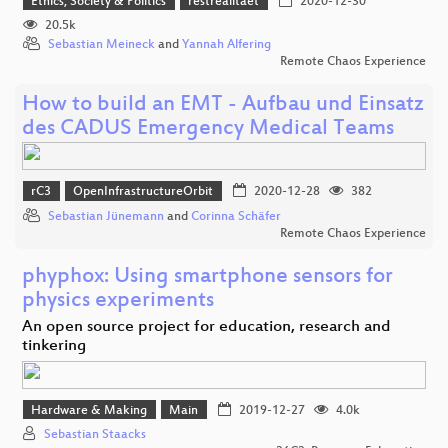
Ethics, Society & Politics
restrealitaet
2020-12-30
20.5k
Sebastian Meineck
and
Yannah Alfering
Remote Chaos Experience
How to build an EMT - Aufbau und Einsatz
des CADUS Emergency Medical Teams
rC3
OpenInfrastructureOrbit
2020-12-28
382
Sebastian Jünemann
and
Corinna Schäfer
Remote Chaos Experience
phyphox: Using smartphone sensors for
physics experiments
An open source project for education, research and
tinkering
Hardware & Making
Main
2019-12-27
4.0k
Sebastian Staacks