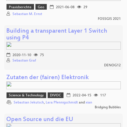
Praxisberichte
Geo
2021-06-08
29
Sebastian M. Ernst
FOSSGIS 2021
Building a transparent Layer 1 Switch
using P4
2020-11-10
75
Sebastian Graf
DENOG12
Zutaten der (fairen) Elektronik
Science & Technology
DIVOC
2022-04-15
117
Sebastian Jekutsch
,
Lara Pfennigschmidt
and
xian
Bridging Bubbles
Open Source und die EU