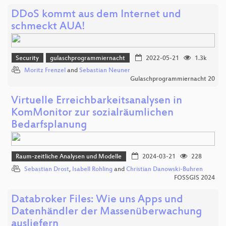
DDoS kommt aus dem Internet und
schmeckt AUA!
Security
gulaschprogrammiernacht
2022-05-21
1.3k
Moritz Frenzel
and
Sebastian Neuner
Gulaschprogrammiernacht 20
Virtuelle Erreichbarkeitsanalysen in
KomMonitor zur sozialräumlichen
Bedarfsplanung
Raum-zeitliche Analysen und Modelle
2024-03-21
228
Sebastian Drost
,
Isabell Rohling
and
Christian Danowski-Buhren
FOSSGIS 2024
Databroker Files: Wie uns Apps und
Datenhändler der Massenüberwachung
ausliefern