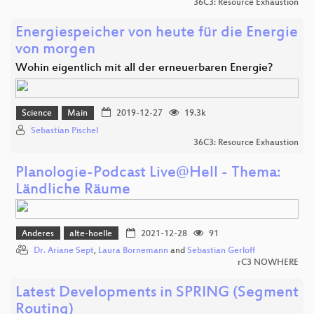
36C3: Resource Exhaustion
Energiespeicher von heute für die Energie
von morgen
Wohin eigentlich mit all der erneuerbaren Energie?
Science
Main
2019-12-27
19.3k
Sebastian Pischel
36C3: Resource Exhaustion
Planologie-Podcast Live@Hell - Thema:
Ländliche Räume
Anderes
alte-hoelle
2021-12-28
91
Dr. Ariane Sept
,
Laura Bornemann
and
Sebastian Gerloff
rC3 NOWHERE
Latest Developments in SPRING (Segment
Routing)