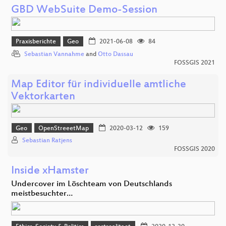
GBD WebSuite Demo-Session
Praxisberichte
Geo
2021-06-08
84
Sebastian Vannahme
and
Otto Dassau
FOSSGIS 2021
Map Editor für individuelle amtliche
Vektorkarten
Geo
OpenStreeetMap
2020-03-12
159
Sebastian Ratjens
FOSSGIS 2020
Inside xHamster
Undercover im Löschteam von Deutschlands
meistbesuchter…