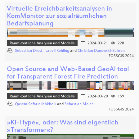
Virtuelle Erreichbarkeitsanalysen in
KomMonitor zur sozialräumlichen
Bedarfsplanung
Raum-zeitliche Analysen und Modelle
2024-03-21
228
Sebastian Drost
,
Isabell Rohling
and
Christian Danowski-Buhren
FOSSGIS 2024
Open Source and Web-Based GeoAI tool
for Transparent Forest Fire Prediction
Raum-zeitliche Analysen und Modelle
2024-03-20
159
Qasem Safariallahkheili
and
Sebastian Meier
FOSSGIS 2024
»KI-Hype«, oder: Was sind eigentlich
»Transformer«?