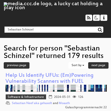
Search for person "Sebastian
Schinzel" returned 179 results
previous page
Sort by
next page
Help Us Identify UFUs: (Em)Powering
Vulnerability Scanners with FUEL
Software & Infrastructure
2024-05-31
126
Sebastian Neef aka gehaxelt
and
Moaath
Gulaschprogrammiernacht 22