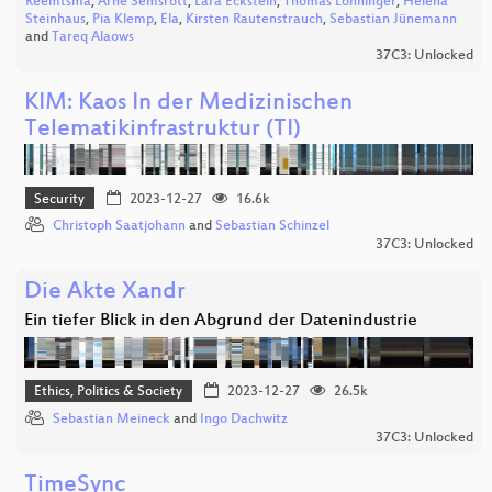
Reemtsma
,
Arne Semsrott
,
Lara Eckstein
,
Thomas Lohninger
,
Helena
Steinhaus
,
Pia Klemp
,
Ela
,
Kirsten Rautenstrauch
,
Sebastian Jünemann
and
Tareq Alaows
37C3: Unlocked
KIM: Kaos In der Medizinischen
Telematikinfrastruktur (TI)
Security
2023-12-27
16.6k
Christoph Saatjohann
and
Sebastian Schinzel
37C3: Unlocked
Die Akte Xandr
Ein tiefer Blick in den Abgrund der Datenindustrie
Ethics, Politics & Society
2023-12-27
26.5k
Sebastian Meineck
and
Ingo Dachwitz
37C3: Unlocked
TimeSync