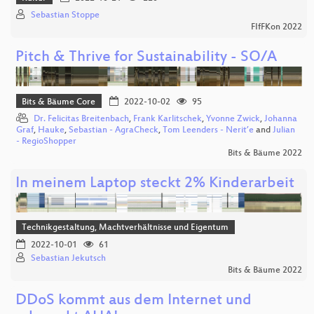
Sebastian Stoppe
FIfFKon 2022
Pitch & Thrive for Sustainability - SO/A
Bits & Bäume Core
2022-10-02
95
Dr. Felicitas Breitenbach
,
Frank Karlitschek
,
Yvonne Zwick
,
Johanna
Graf
,
Hauke
,
Sebastian - AgraCheck
,
Tom Leenders - Nerit’e
and
Julian
- RegioShopper
Bits & Bäume 2022
In meinem Laptop steckt 2% Kinderarbeit
Technikgestaltung, Machtverhältnisse und Eigentum
2022-10-01
61
Sebastian Jekutsch
Bits & Bäume 2022
DDoS kommt aus dem Internet und