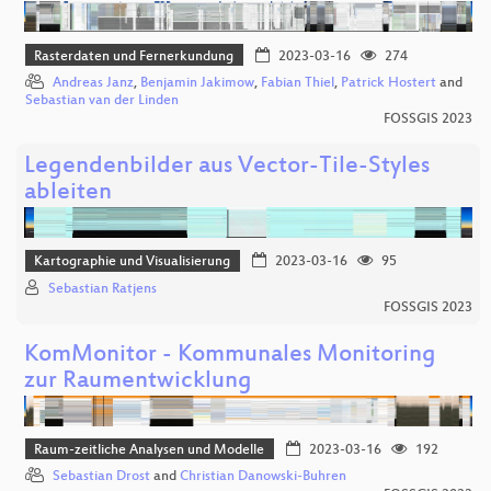
Rasterdaten und Fernerkundung
2023-03-16
274
Andreas Janz
,
Benjamin Jakimow
,
Fabian Thiel
,
Patrick Hostert
and
Sebastian van der Linden
FOSSGIS 2023
Legendenbilder aus Vector-Tile-Styles
ableiten
Kartographie und Visualisierung
2023-03-16
95
Sebastian Ratjens
FOSSGIS 2023
KomMonitor - Kommunales Monitoring
zur Raumentwicklung
Raum-zeitliche Analysen und Modelle
2023-03-16
192
Sebastian Drost
and
Christian Danowski-Buhren