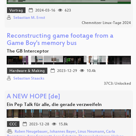
Vortrag
2024-03-16
623
Sebastian M. Ernst
Chemnitzer Linux-Tage 2024
Reconstructing game footage from a
Game Boy's memory bus
The GB Interceptor
Hardware & Making
2023-12-29
10.4k
Sebastian Staacks
37C3: Unlocked
A NEW HOPE [de]
Ein Pep Talk für alle, die gerade verzweifeln
CCC
2023-12-28
15.8k
Ruben Neugebauer
,
Johannes Bayer
,
Linus Neumann
,
Carla