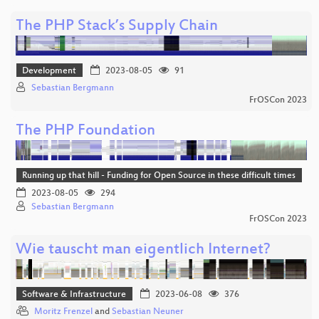
The PHP Stack’s Supply Chain
Development
2023-08-05
91
Sebastian Bergmann
FrOSCon 2023
The PHP Foundation
Running up that hill - Funding for Open Source in these difficult times
2023-08-05
294
Sebastian Bergmann
FrOSCon 2023
Wie tauscht man eigentlich Internet?
Software & Infrastructure
2023-06-08
376
Moritz Frenzel
and
Sebastian Neuner