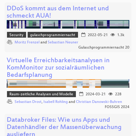
DDoS kommt aus dem Internet und
schmeckt AUA!
Security
gulaschprogrammiernacht
2022-05-21
1.3k
Moritz Frenzel
and
Sebastian Neuner
Gulaschprogrammiernacht 20
Virtuelle Erreichbarkeitsanalysen in
KomMonitor zur sozialräumlichen
Bedarfsplanung
Raum-zeitliche Analysen und Modelle
2024-03-21
228
Sebastian Drost
,
Isabell Rohling
and
Christian Danowski-Buhren
FOSSGIS 2024
Databroker Files: Wie uns Apps und
Datenhändler der Massenüberwachung
ausliefern