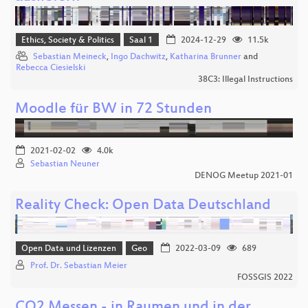
Ethics, Society & Politics
Saal 1
2024-12-29
11.5k
Sebastian Meineck
,
Ingo Dachwitz
,
Katharina Brunner
and
Rebecca Ciesielski
38C3: Illegal Instructions
Moodle für BW in 72 Stunden
2021-02-02
4.0k
Sebastian Neuner
DENOG Meetup 2021-01
Reality Check: Open Data Deutschland
Open Data und Lizenzen
Geo
2022-03-09
689
Prof. Dr. Sebastian Meier
FOSSGIS 2022
CO2 Messen - in Raumen und in der