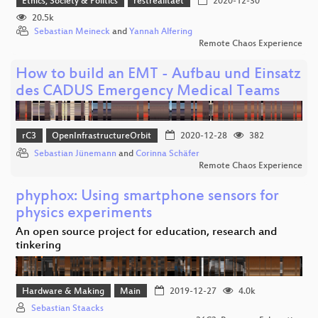
Ethics, Society & Politics
restrealitaet
2020-12-30
20.5k
Sebastian Meineck
and
Yannah Alfering
Remote Chaos Experience
How to build an EMT - Aufbau und Einsatz
des CADUS Emergency Medical Teams
rC3
OpenInfrastructureOrbit
2020-12-28
382
Sebastian Jünemann
and
Corinna Schäfer
Remote Chaos Experience
phyphox: Using smartphone sensors for
physics experiments
An open source project for education, research and
tinkering
Hardware & Making
Main
2019-12-27
4.0k
Sebastian Staacks