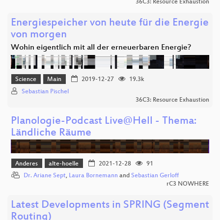
36C3: Resource Exhaustion
Energiespeicher von heute für die Energie
von morgen
Wohin eigentlich mit all der erneuerbaren Energie?
Science
Main
2019-12-27
19.3k
Sebastian Pischel
36C3: Resource Exhaustion
Planologie-Podcast Live@Hell - Thema:
Ländliche Räume
Anderes
alte-hoelle
2021-12-28
91
Dr. Ariane Sept
,
Laura Bornemann
and
Sebastian Gerloff
rC3 NOWHERE
Latest Developments in SPRING (Segment
Routing)