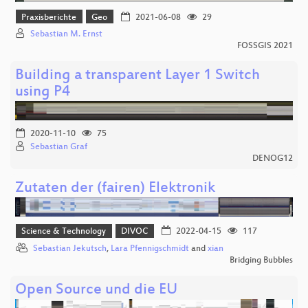
Praxisberichte
Geo
2021-06-08
29
Sebastian M. Ernst
FOSSGIS 2021
Building a transparent Layer 1 Switch
using P4
2020-11-10
75
Sebastian Graf
DENOG12
Zutaten der (fairen) Elektronik
Science & Technology
DIVOC
2022-04-15
117
Sebastian Jekutsch
,
Lara Pfennigschmidt
and
xian
Bridging Bubbles
Open Source und die EU