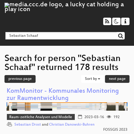
Search for person "Sebastian
Schaaf" returned 178 results
previous page
Sort by
next page
KomMonitor - Kommunales Monitoring
zur Raumentwicklung
Raum-zeitliche Analysen und Modelle
2023-03-16
192
Sebastian Drost
and
Christian Danowski-Buhren
FOSSGIS 2023