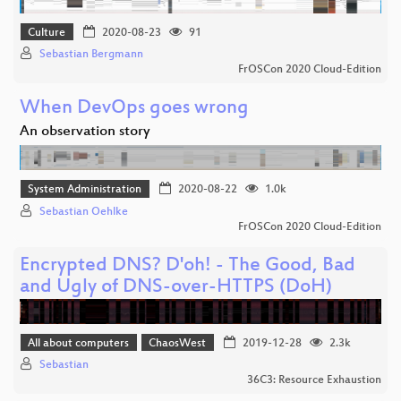
Culture
2020-08-23
91
Sebastian Bergmann
FrOSCon 2020 Cloud-Edition
When DevOps goes wrong
An observation story
System Administration
2020-08-22
1.0k
Sebastian Oehlke
FrOSCon 2020 Cloud-Edition
Encrypted DNS? D'oh! - The Good, Bad
and Ugly of DNS-over-HTTPS (DoH)
All about computers
ChaosWest
2019-12-28
2.3k
Sebastian
36C3: Resource Exhaustion