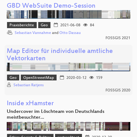
GBD WebSuite Demo-Session
Praxisberichte
Geo
2021-06-08
84
Sebastian Vannahme
and
Otto Dassau
FOSSGIS 2021
Map Editor für individuelle amtliche
Vektorkarten
Geo
OpenStreeetMap
2020-03-12
159
Sebastian Ratjens
FOSSGIS 2020
Inside xHamster
Undercover im Löschteam von Deutschlands
meistbesuchter…