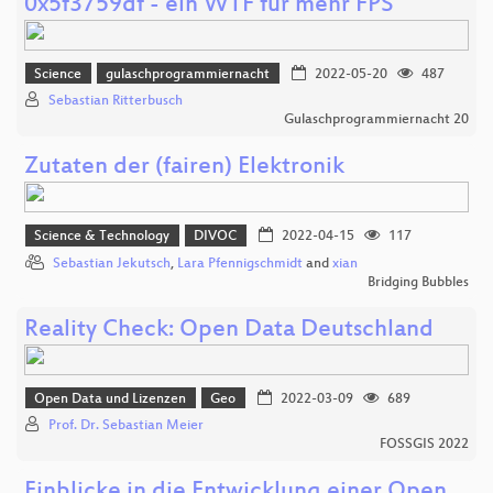
0x5f3759df - ein WTF für mehr FPS
Science
gulaschprogrammiernacht
2022-05-20
487
Sebastian Ritterbusch
Gulaschprogrammiernacht 20
Zutaten der (fairen) Elektronik
Science & Technology
DIVOC
2022-04-15
117
Sebastian Jekutsch
,
Lara Pfennigschmidt
and
xian
Bridging Bubbles
Reality Check: Open Data Deutschland
Open Data und Lizenzen
Geo
2022-03-09
689
Prof. Dr. Sebastian Meier
FOSSGIS 2022
Einblicke in die Entwicklung einer Open