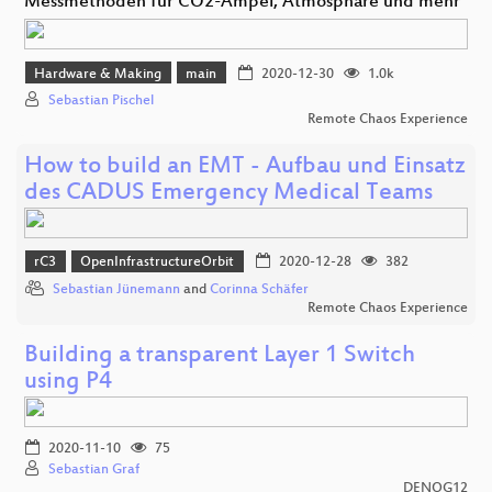
Messmethoden für CO2-Ampel, Atmosphäre und mehr
Hardware & Making
main
2020-12-30
1.0k
Sebastian Pischel
Remote Chaos Experience
How to build an EMT - Aufbau und Einsatz
des CADUS Emergency Medical Teams
rC3
OpenInfrastructureOrbit
2020-12-28
382
Sebastian Jünemann
and
Corinna Schäfer
Remote Chaos Experience
Building a transparent Layer 1 Switch
using P4
2020-11-10
75
Sebastian Graf
DENOG12