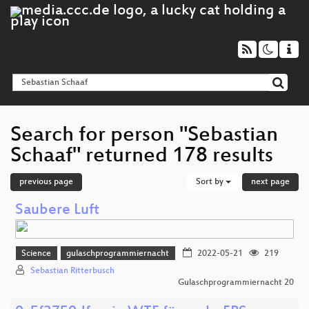
Search for person "Sebastian
Schaaf" returned 178 results
previous page
Sort by
next page
Saubere Luft
Science
gulaschprogrammiernacht
2022-05-21
219
Sebastian Ritterbusch
Gulaschprogrammiernacht 20