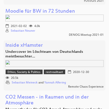
FOSSGIS 2021
Moodle für BW in 72 Stunden
2021-02-02
4.0k
Sebastian Neuner
DENOG Meetup 2021-01
Inside xHamster
Undercover im Löschteam von Deutschlands
meistbesuchter…
Ethics, Society & Politics
restrealitaet
2020-12-30
20.5k
Sebastian Meineck
and
Yannah Alfering
Remote Chaos Experience
CO2 Messen - in Raumen und in der
Atmosphäre