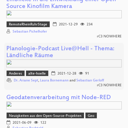
Source Kinofilm Kamera
RemoteRheinRuhrStage
2021-12-29
234
Sebastian Pichelhofer
rC3 NOWHERE
Planologie-Podcast Live@Hell - Thema:
Ländliche Räume
Anderes
alte-hoelle
2021-12-28
91
Dr. Ariane Sept
,
Laura Bornemann
and
Sebastian Gerloff
rC3 NOWHERE
Geodatenverarbeitung mit Node-RED
Neuigkeiten aus den Open-Source-Projekten
Geo
2021-06-09
122