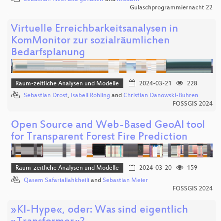
Gulaschprogrammiernacht 22
Virtuelle Erreichbarkeitsanalysen in
KomMonitor zur sozialräumlichen
Bedarfsplanung
Raum-zeitliche Analysen und Modelle
2024-03-21
228
Sebastian Drost
,
Isabell Rohling
and
Christian Danowski-Buhren
FOSSGIS 2024
Open Source and Web-Based GeoAI tool
for Transparent Forest Fire Prediction
Raum-zeitliche Analysen und Modelle
2024-03-20
159
Qasem Safariallahkheili
and
Sebastian Meier
FOSSGIS 2024
»KI-Hype«, oder: Was sind eigentlich