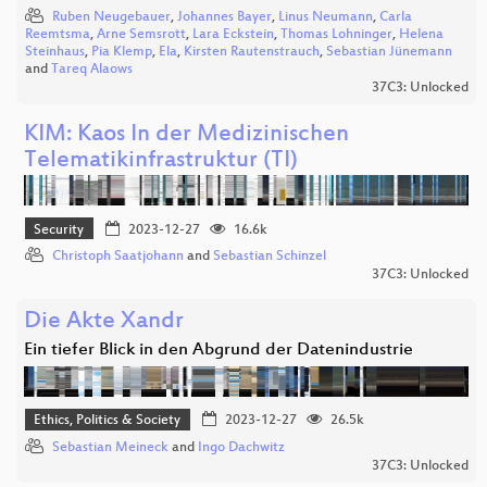
Ruben Neugebauer
,
Johannes Bayer
,
Linus Neumann
,
Carla
Reemtsma
,
Arne Semsrott
,
Lara Eckstein
,
Thomas Lohninger
,
Helena
Steinhaus
,
Pia Klemp
,
Ela
,
Kirsten Rautenstrauch
,
Sebastian Jünemann
and
Tareq Alaows
37C3: Unlocked
KIM: Kaos In der Medizinischen
Telematikinfrastruktur (TI)
Security
2023-12-27
16.6k
Christoph Saatjohann
and
Sebastian Schinzel
37C3: Unlocked
Die Akte Xandr
Ein tiefer Blick in den Abgrund der Datenindustrie
Ethics, Politics & Society
2023-12-27
26.5k
Sebastian Meineck
and
Ingo Dachwitz
37C3: Unlocked