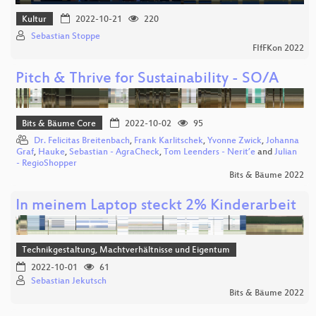
Kultur
2022-10-21
220
Sebastian Stoppe
FIfFKon 2022
Pitch & Thrive for Sustainability - SO/A
Bits & Bäume Core
2022-10-02
95
Dr. Felicitas Breitenbach
,
Frank Karlitschek
,
Yvonne Zwick
,
Johanna
Graf
,
Hauke
,
Sebastian - AgraCheck
,
Tom Leenders - Nerit’e
and
Julian
- RegioShopper
Bits & Bäume 2022
In meinem Laptop steckt 2% Kinderarbeit
Technikgestaltung, Machtverhältnisse und Eigentum
2022-10-01
61
Sebastian Jekutsch
Bits & Bäume 2022