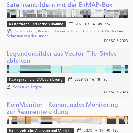
Satellitenbildern mit der EnMAP-Box
Rasterdaten und Fernerkundung
2023-03-16
274
Andreas Janz
,
Benjamin Jakimow
,
Fabian Thiel
,
Patrick Hostert
and
Sebastian van der Linden
FOSSGIS 2023
Legendenbilder aus Vector-Tile-Styles
ableiten
Kartographie und Visualisierung
2023-03-16
95
Sebastian Ratjens
FOSSGIS 2023
KomMonitor - Kommunales Monitoring
zur Raumentwicklung
Raum-zeitliche Analysen und Modelle
2023-03-16
192