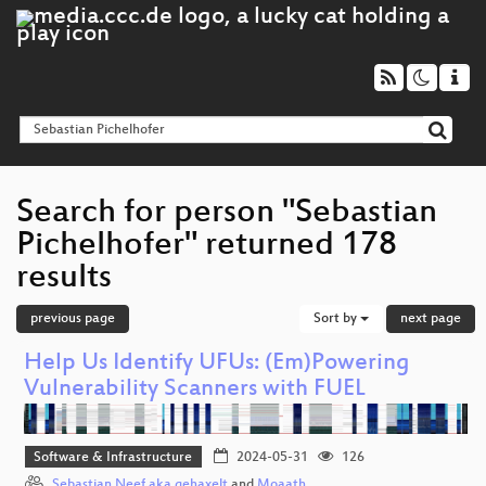
Search for person "Sebastian
Pichelhofer" returned 178
results
previous page
Sort by
next page
Help Us Identify UFUs: (Em)Powering
Vulnerability Scanners with FUEL
Software & Infrastructure
2024-05-31
126
Sebastian Neef aka gehaxelt
and
Moaath