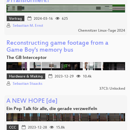
»Transformer«?
Vortrag
2024-03-16
625
Sebastian M. Ernst
Chemnitzer Linux-Tage 2024
Reconstructing game footage from a
Game Boy's memory bus
The GB Interceptor
Hardware & Making
2023-12-29
10.4k
Sebastian Staacks
37C3: Unlocked
A NEW HOPE [de]
Ein Pep Talk für alle, die gerade verzweifeln
CCC
2023-12-28
15.8k