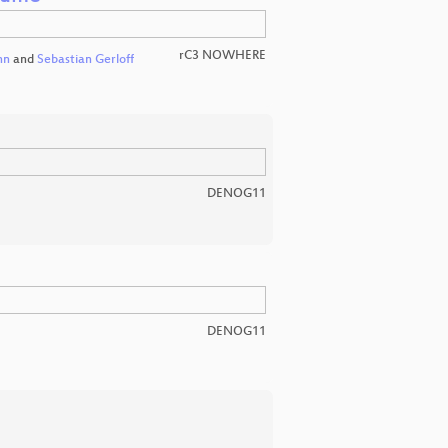
rC3 NOWHERE
nn
and
Sebastian Gerloff
DENOG11
DENOG11