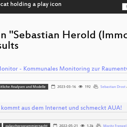
on "Sebastian Herold (Immo
ults
nitor - Kommunales Monitoring zur Raument
tliche Analysen und Modelle
2023-03-16
192
Sebastian Drost
kommt aus dem Internet und schmeckt AUA!
gulaschprogrammiernacht
2022-05-21
1.3k
Moritz Frenzel