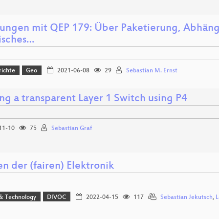
rungen mit QEP 179: Über Paketierung, Abhäng
isches…
richte
Geo
2021-06-08
29
Sebastian M. Ernst
ng a transparent Layer 1 Switch using P4
11-10
75
Sebastian Graf
n der (fairen) Elektronik
 & Technology
DIVOC
2022-04-15
117
Sebastian Jekutsch
,
L