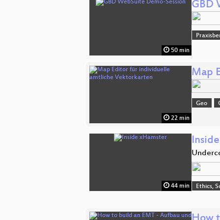
GBD W
Praxisbe
50 min
Map E
Geo
22 min
Insid
Underco
44 min
Ethics, S
How t