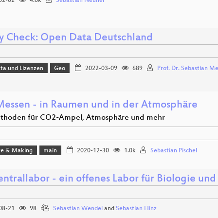
02-02
4.0k
Sebastian Neuner
ty Check: Open Data Deutschland
ta und Lizenzen
Geo
2022-03-09
689
Prof. Dr. Sebastian Me
essen - in Raumen und in der Atmosphäre
thoden für CO2-Ampel, Atmosphäre und mehr
e & Making
main
2020-12-30
1.0k
Sebastian Pischel
ntrallabor - ein offenes Labor für Biologie un
08-21
98
Sebastian Wendel
and
Sebastian Hinz