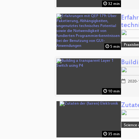
32 min
Erfah
techn
Praxisbe
5 min
Buildi
2020-
10 min
Zutate
Science
35 min