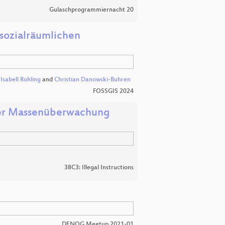
Gulaschprogrammiernacht 20
 sozialräumlichen
,
Isabell Rohling
and
Christian Danowski-Buhren
FOSSGIS 2024
der Massenüberwachung
38C3: Illegal Instructions
DENOG Meetup 2021-01