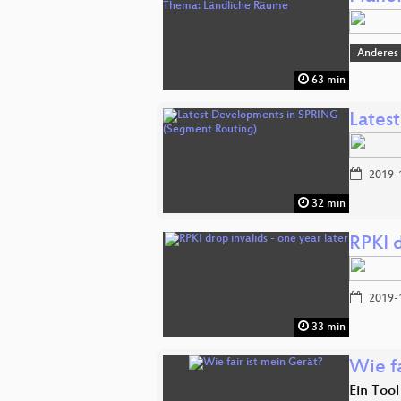
Anderes
63 min
Lates
2019-
32 min
RPKI d
2019-
33 min
Wie fa
Ein Too