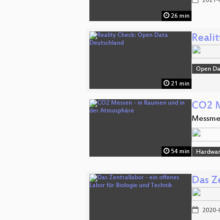
2021-
26 min
Reali
Open Da
21 min
CO2 M
Messme
54 min
Hardwar
Das Ze
2020-