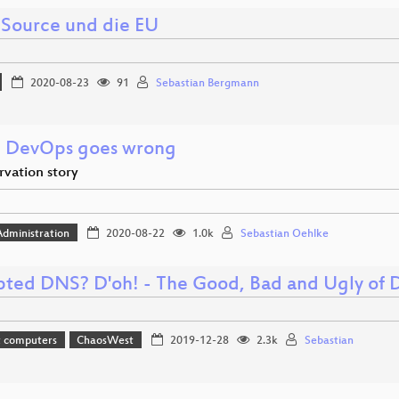
Source und die EU
2020-08-23
91
Sebastian Bergmann
 DevOps goes wrong
rvation story
dministration
2020-08-22
1.0k
Sebastian Oehlke
pted DNS? D'oh! - The Good, Bad and Ugly o
t computers
ChaosWest
2019-12-28
2.3k
Sebastian