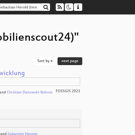
bilienscout24)"
Sort by
next page
wicklung
FOSSGIS 2023
and
Christian Danowski-Buhren
and
Sebastian Neuner