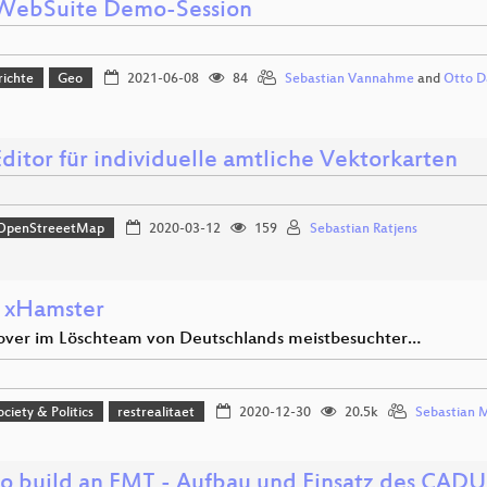
ebSuite Demo-Session
richte
Geo
2021-06-08
84
Sebastian Vannahme
and
Otto D
ditor für individuelle amtliche Vektorkarten
OpenStreeetMap
2020-03-12
159
Sebastian Ratjens
e xHamster
ver im Löschteam von Deutschlands meistbesuchter…
ociety & Politics
restrealitaet
2020-12-30
20.5k
Sebastian 
o build an EMT - Aufbau und Einsatz des CAD