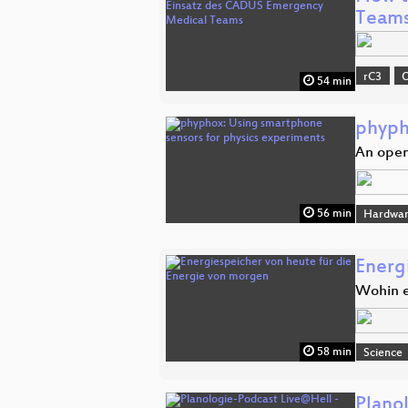
Team
rC3
O
54 min
phyph
An open
56 min
Hardwar
Energ
Wohin e
58 min
Science
Plano