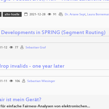
alte-hoelle
2021-12-28
91
Dr. Ariane Sept
,
Laura Bornema
t Developments in SPRING (Segment Routing)
11-12
77
Sebastian Graf
rop invalids - one year later
11-11
106
Sebastian Wiesinger
ir ist mein Gerät?
l für einfache Fairness-Analysen von elektronischen…