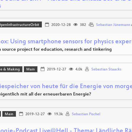
s
penInfrastructureOrbit
2020-12-28
382
Sebastian Jünemann
ox: Using smartphone sensors for physics expe
 source project for education, research and tinkering
e & Making
Main
2019-12-27
4.0k
Sebastian Staacks
iespeicher von heute für die Energie von morg
igentlich mit all der erneuerbaren Energie?
Main
2019-12-27
19.3k
Sebastian Pischel
logie-Podcast Live@Hell - Thema: Ländliche R