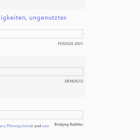
igkeiten, ungenutztes
FOSSGIS 2021
DENOG12
Bridging Bubbles
ara Pfennigschmidt
and
xian