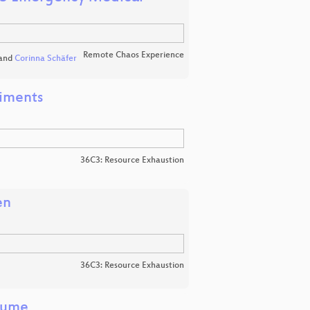
Remote Chaos Experience
and
Corinna Schäfer
riments
36C3: Resource Exhaustion
en
36C3: Resource Exhaustion
äume