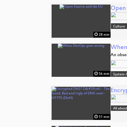
Open 
Culture
28 min
When
An obse
56 min
System A
Encry
All abou
51 min