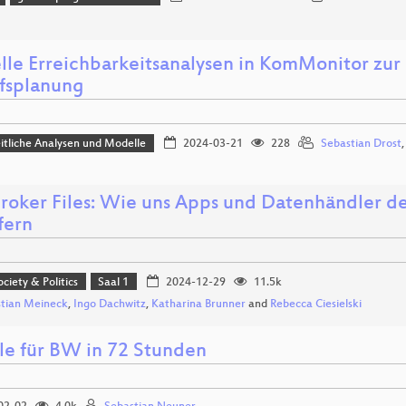
elle Erreichbarkeitsanalysen in KomMonitor zur
fsplanung
tliche Analysen und Modelle
2024-03-21
228
Sebastian Drost
roker Files: Wie uns Apps und Datenhändler 
fern
ociety & Politics
Saal 1
2024-12-29
11.5k
tian Meineck
,
Ingo Dachwitz
,
Katharina Brunner
and
Rebecca Ciesielski
e für BW in 72 Stunden