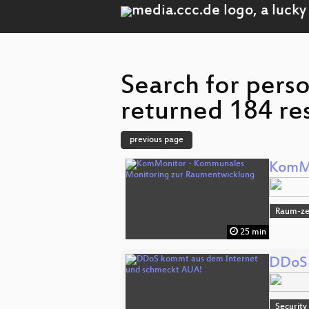
Search for pers
returned 184 res
previous page
KomMo
Raum-zei
25 min
DDoS 
Security