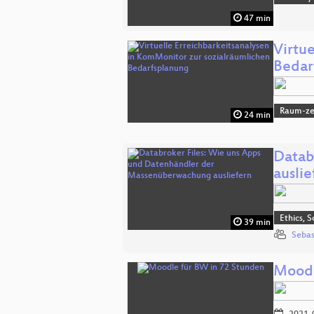
47 min
Virtu
Bedar
Raum-zei
24 min
Datab
auslie
Ethics, S
39 min
Sebas
Moodl