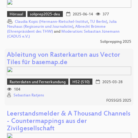
Hörsaal
soliprep2025-deu
2025-06-14
377
Claudia Kopic (Hermann-Rietschel-Institut
,
TU Berlin)
,
Julia
Neuhaus (Regisseurin und Journalistin)
,
Albrecht Brömme
(Ehrenpräsident des THW)
and
Moderation: Sebastian Jünemann
(CADUS e.V.)
Soliprepping 2025
Ableitung von Rasterkarten aus Vector
Tiles für basemap.de
Rasterdaten und Fernerkundung
HS2 (S10)
2025-03-28
104
Sebastian Ratjens
FOSSGIS 2025
Leerstandsmelder & A Thousand Channels
- Countermappings aus der
Zivilgesellschaft