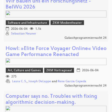
Wir bauen uns ein Forschungsnetz -
BelWü 2026
Software and Infrastructure
ZKM Medientheater
2026-06-04
1.1k
Sebastian Neuner
Gulaschprogrammiernacht 24
Howl: »Elite Force Voyager Online« Video
Game Performance Reenacted
Art, Culture and Games
ZKM Vortragssaal
2026-06-04
275
Laura C. S.
,
Joseph DeLappe
and
Rene Garcia Cepeda
Gulaschprogrammiernacht 24
Computer says no. Troubles with fixing
algorithmic decision-making.