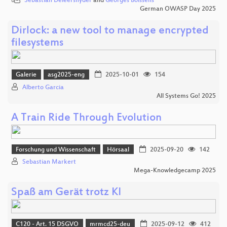
Sebastian Deleersnyder
and
Georges Bolssens
German OWASP Day 2025
Dirlock: a new tool to manage encrypted
filesystems
Galerie
asg2025-eng
2025-10-01
154
Alberto Garcia
All Systems Go! 2025
A Train Ride Through Evolution
Forschung und Wissenschaft
Hörsaal
2025-09-20
142
Sebastian Markert
Mega-Knowledgecamp 2025
Spaß am Gerät trotz KI
C120 - Art. 15 DSGVO
mrmcd25-deu
2025-09-12
412