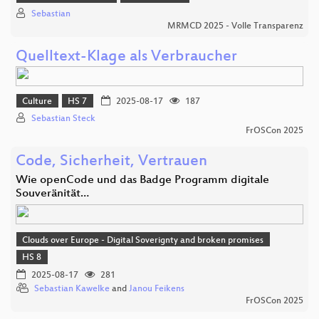
Sebastian
MRMCD 2025 - Volle Transparenz
Quelltext-Klage als Verbraucher
Culture
HS 7
2025-08-17
187
Sebastian Steck
FrOSCon 2025
Code, Sicherheit, Vertrauen
Wie openCode und das Badge Programm digitale
Souveränität…
Clouds over Europe - Digital Soverignty and broken promises
HS 8
2025-08-17
281
Sebastian Kawelke
and
Janou Feikens
FrOSCon 2025