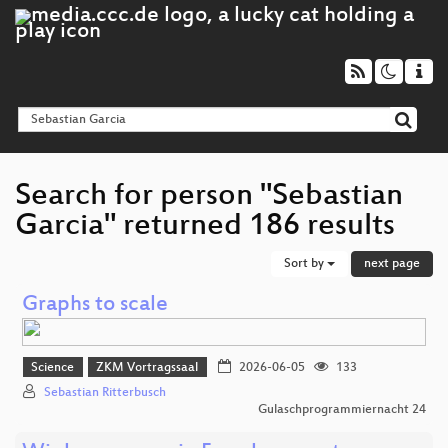
Search for person "Sebastian
Garcia" returned 186 results
Sort by
next page
Graphs to scale
Science
ZKM Vortragssaal
2026-06-05
133
Sebastian Ritterbusch
Gulaschprogrammiernacht 24