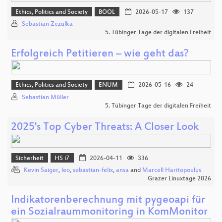
Ethics, Politics and Society
BOOL
2026-05-17
137
Sebastian Zezulka
5. Tübinger Tage der digitalen Freiheit
Erfolgreich Petitieren – wie geht das?
Ethics, Politics and Society
ENUM
2026-05-16
24
Sebastian Müller
5. Tübinger Tage der digitalen Freiheit
2025's Top Cyber Threats: A Closer Look
Sicherheit
HS i7
2026-04-11
336
Kevin Saiger
,
leo
,
sebastian-felix
,
ansa
and
Marcell Haritopoulus
Grazer Linuxtage 2026
Indikatorenberechnung mit pygeoapi für
ein Sozialraummonitoring in KomMonitor