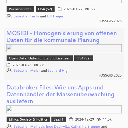
Praxisberichte
HS4 (S2)
2025-03-27
92
Sebastian Fuchs
and
Ulf Treger
FOSSGIS 2025
MOSIDI - Homogenisierung von offenen
Daten für die kommunale Planung
Open Data, Datenschutz und Lizenzen
HS4 (S2)
2025-03-26
68
Sebastian Meier
and
Leonard Higi
FOSSGIS 2025
Databroker Files: Wie uns Apps und
Datenhändler der Massenüberwachung
ausliefern
Ethics, Society & Politics
Saal 1
2024-12-29
11.5k
Sebastian Meineck
,
Ingo Dachwitz
,
Katharina Brunner
and