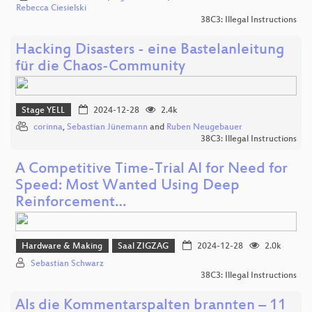
Rebecca Ciesielski
38C3: Illegal Instructions
Hacking Disasters - eine Bastelanleitung
für die Chaos-Community
Stage YELL
2024-12-28
2.4k
corinna
,
Sebastian Jünemann
and
Ruben Neugebauer
38C3: Illegal Instructions
A Competitive Time-Trial AI for Need for
Speed: Most Wanted Using Deep
Reinforcement…
Hardware & Making
Saal ZIGZAG
2024-12-28
2.0k
Sebastian Schwarz
38C3: Illegal Instructions
Als die Kommentarspalten brannten – 11