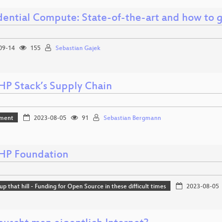
dential Compute: State-of-the-art and how to g
09-14
155
Sebastian Gajek
HP Stack’s Supply Chain
ment
2023-08-05
91
Sebastian Bergmann
HP Foundation
up that hill - Funding for Open Source in these difficult times
2023-08-05