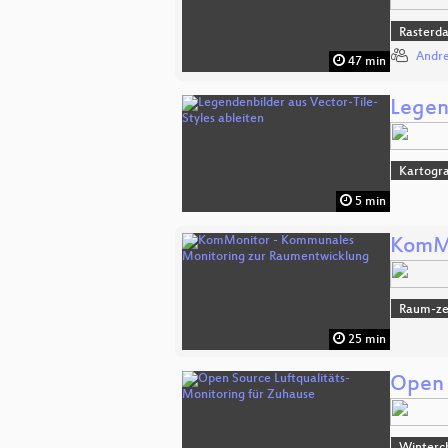
Rasterd
Andre
47 min
Legen
Kartogra
5 min
KomMo
Raum-zei
25 min
Open 