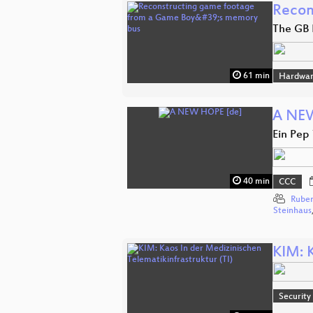
Recon
The GB 
61 min
Hardwar
A NE
Ein Pep 
40 min
CCC
Rube
Steinhaus
KIM: K
Security