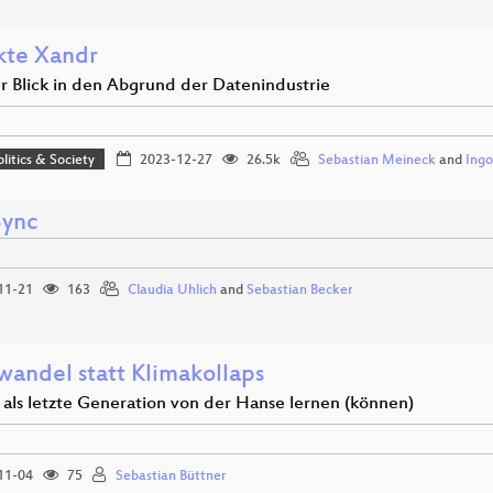
kte Xandr
er Blick in den Abgrund der Datenindustrie
olitics & Society
2023-12-27
26.5k
Sebastian Meineck
and
Ingo
Sync
11-21
163
Claudia Uhlich
and
Sebastian Becker
wandel statt Klimakollaps
 als letzte Generation von der Hanse lernen (können)
11-04
75
Sebastian Büttner