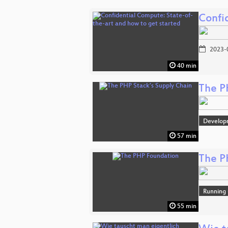
Confi
2023-
40 min
The P
Develop
57 min
The P
Running 
55 min