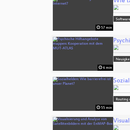
Wie t
Software
57 min
Psych
Neuigke
6 min
Sozial
Routing 
55 min
Visua