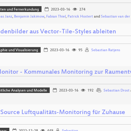
aten und Fernerkundung
2023-03-16
274
as Janz
,
Benjamin Jakimow
,
Fabian Thiel
,
Patrick Hostert
and
Sebastian van der
denbilder aus Vector-Tile-Styles ableiten
phie und Visualisierung
2023-03-16
95
Sebastian Ratjens
nitor - Kommunales Monitoring zur Raument
tliche Analysen und Modelle
2023-03-16
192
Sebastian Drost
Source Luftqualitäts-Monitoring für Zuhause