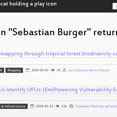
n "Sebastian Burger" retur
mapping through tropical forest biodiversity c
24
Mapping
2024-09-07
24
Luis Sebastian Bravo Chacon
Us Identify UFUs: (Em)Powering Vulnerability 
 & Infrastructure
2024-05-31
126
Sebastian Neef aka gehaxel