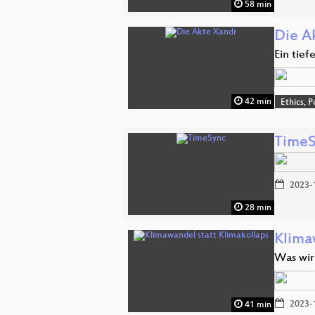
58 min
Die A
Ein tief
42 min
Ethics, P
Time
2023-
28 min
Klima
Was wir
2023-
41 min