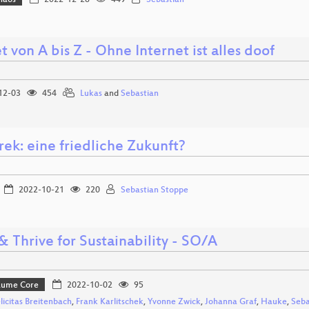
haos
2022-12-28
449
Sebastian
t von A bis Z - Ohne Internet ist alles doof
12-03
454
Lukas
and
Sebastian
rek: eine friedliche Zukunft?
2022-10-21
220
Sebastian Stoppe
& Thrive for Sustainability - SO/A
Bäume Core
2022-10-02
95
elicitas Breitenbach
,
Frank Karlitschek
,
Yvonne Zwick
,
Johanna Graf
,
Hauke
,
Seba