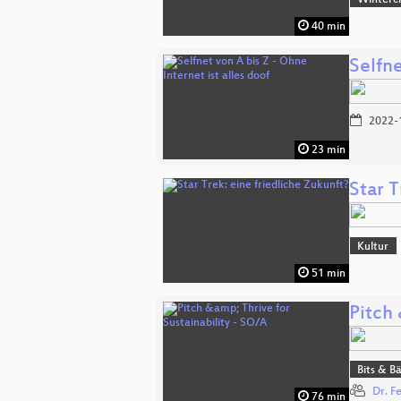
Winterc
40 min
Selfne
2022-
23 min
Star T
Kultur
51 min
Pitch 
Bits & 
Dr. F
76 min