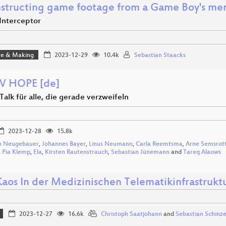
structing game footage from a Game Boy's me
Interceptor
e & Making
2023-12-29
10.4k
Sebastian Staacks
W HOPE [de]
Talk für alle, die gerade verzweifeln
2023-12-28
15.8k
n Neugebauer
,
Johannes Bayer
,
Linus Neumann
,
Carla Reemtsma
,
Arne Semsrot
,
Pia Klemp
,
Ela
,
Kirsten Rautenstrauch
,
Sebastian Jünemann
and
Tareq Alaows
aos In der Medizinischen Telematikinfrastruktu
2023-12-27
16.6k
Christoph Saatjohann
and
Sebastian Schinze