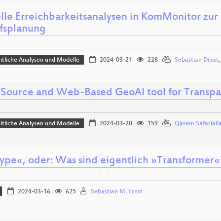
elle Erreichbarkeitsanalysen in KomMonitor zur
fsplanung
tliche Analysen und Modelle
2024-03-21
228
Sebastian Drost
Source and Web-Based GeoAI tool for Transpare
tliche Analysen und Modelle
2024-03-20
159
Qasem Safarialla
ype«, oder: Was sind eigentlich »Transformer«
2024-03-16
625
Sebastian M. Ernst