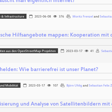
auscht man eigentlich Internet?
 & Infrastructure
2023-06-08
376
Moritz Frenzel
and
Sebasti
ische Hilfsangebote mappen: Kooperation mi
iten aus den OpenStreetMap-Projekten
2023-03-17
41
Sebasti
helden: Wie barrierefrei ist unser Planet?
und Mobilität
2023-03-17
107
Björn Uhlig
and
Sebastian Felix 
lisierung und Analyse von Satellitenbildern mi