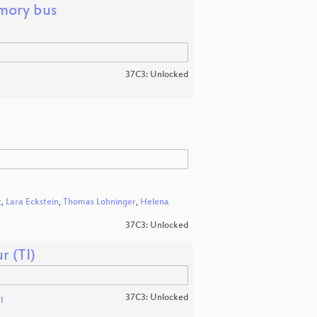
mory bus
37C3: Unlocked
t
,
Lara Eckstein
,
Thomas Lohninger
,
Helena
37C3: Unlocked
r (TI)
37C3: Unlocked
l