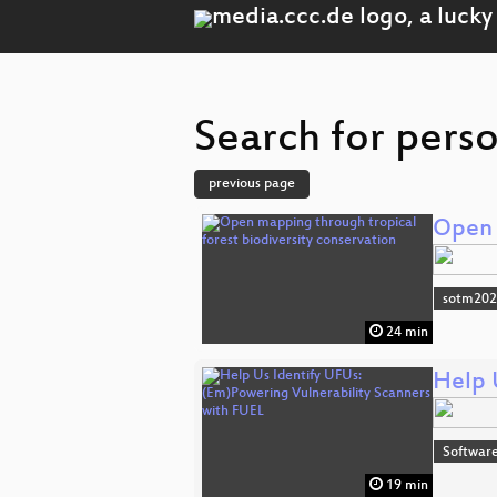
Search for perso
previous page
Open 
sotm20
24 min
Help 
Software
19 min