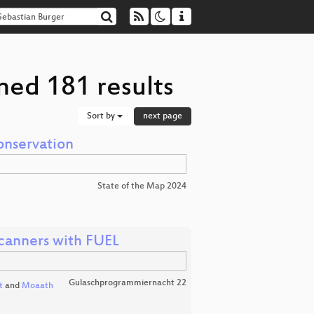
ned 181 results
Sort by
next page
onservation
State of the Map 2024
Scanners with FUEL
Gulaschprogrammiernacht 22
t
and
Moaath