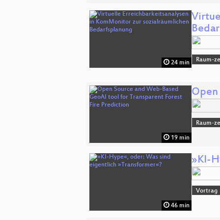
Virtu
Bedar
Raum-zei
24 min
Open 
Raum-zei
19 min
»KI-H
Vortrag
46 min