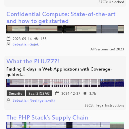
37C3: Unlocked
Confidential Compute: State-of-the-art
and how to get started
2023-09-14
155
Sebastian Gajek
All Systems Go! 2023
What the PHUZZ?!
Finding 0-days in Web Applications with Coverage-
guided…
Security
Saal ZIGZAG
2024-12-27
3.7k
Sebastian Neef (gehaxelt)
38C3: Illegal Instructions
The PHP Stack’s Supply Chain