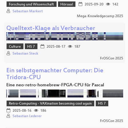
Forschung und Wissenschaft
Hörsaal
2025-09-20
142
Sebastian Markert
Mega-Knowledgecamp 2025
Quelltext-Klage als Verbraucher
Culture
HS 7
2025-08-17
187
Sebastian Steck
FrOSCon 2025
Ein selbstgemachter Computer: Die
Tridora-CPU
Eine neo-retro-homebrew-FPGA-CPU für Pascal
Retro-Computing - VAXination becoming cool again
HS 7
2025-08-16
186
Sebastian Lederer
FrOSCon 2025