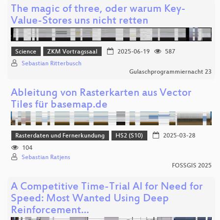
The magic of three, oder warum Key-
Value-Stores uns nicht retten
Science
ZKM Vortragssaal
2025-06-19
587
Sebastian Ritterbusch
Gulaschprogrammiernacht 23
Ableitung von Rasterkarten aus Vector
Tiles für basemap.de
Rasterdaten und Fernerkundung
HS2 (S10)
2025-03-28
104
Sebastian Ratjens
FOSSGIS 2025
A Competitive Time-Trial AI for Need for
Speed: Most Wanted Using Deep
Reinforcement…