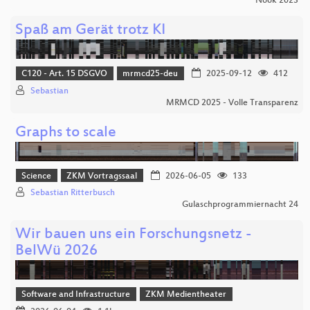
Nook 2023
Spaß am Gerät trotz KI
C120 - Art. 15 DSGVO
mrmcd25-deu
2025-09-12
412
Sebastian
MRMCD 2025 - Volle Transparenz
Graphs to scale
Science
ZKM Vortragssaal
2026-06-05
133
Sebastian Ritterbusch
Gulaschprogrammiernacht 24
Wir bauen uns ein Forschungsnetz -
BelWü 2026
Software and Infrastructure
ZKM Medientheater