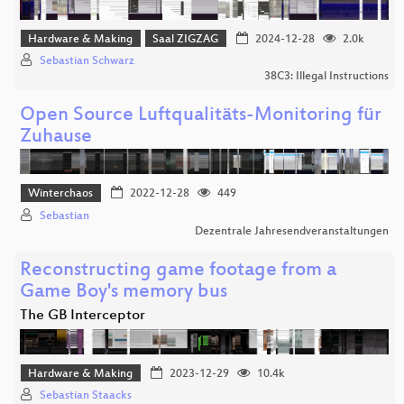
Hardware & Making
Saal ZIGZAG
2024-12-28
2.0k
Sebastian Schwarz
38C3: Illegal Instructions
Open Source Luftqualitäts-Monitoring für
Zuhause
Winterchaos
2022-12-28
449
Sebastian
Dezentrale Jahresendveranstaltungen
Reconstructing game footage from a
Game Boy's memory bus
The GB Interceptor
Hardware & Making
2023-12-29
10.4k
Sebastian Staacks