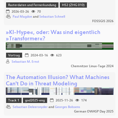
Rasterdaten und Fernerkundung
HS2 (ZHG 010)
2026-03-26
70
Paul Magdon
and
Sebastian Schnell
FOSSGIS 2026
»KI-Hype«, oder: Was sind eigentlich
»Transformer«?
Vortrag
2024-03-16
623
Sebastian M. Ernst
Chemnitzer Linux-Tage 2024
The Automation Illusion? What Machines
Can't Do in Threat Modeling
Track 1
god2025-eng
2025-11-26
174
Sebastian Deleersnyder
and
Georges Bolssens
German OWASP Day 2025