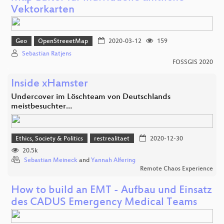
Vektorkarten
Geo
OpenStreeetMap
2020-03-12
159
Sebastian Ratjens
FOSSGIS 2020
Inside xHamster
Undercover im Löschteam von Deutschlands
meistbesuchter…
Ethics, Society & Politics
restrealitaet
2020-12-30
20.5k
Sebastian Meineck
and
Yannah Alfering
Remote Chaos Experience
How to build an EMT - Aufbau und Einsatz
des CADUS Emergency Medical Teams