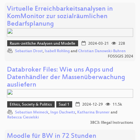
Virtuelle Erreichbarkeitsanalysen in
KomMonitor zur sozialräumlichen
Bedarfsplanung
Raum-zeitliche Analysen und Modelle
2024-03-21
228
Sebastian Drost
,
Isabell Rohling
and
Christian Danowski-Buhren
FOSSGIS 2024
Databroker Files: Wie uns Apps und
Datenhändler der Massenüberwachung
ausliefern
Ethics, Society & Politics
Saal 1
2024-12-29
11.5k
Sebastian Meineck
,
Ingo Dachwitz
,
Katharina Brunner
and
Rebecca Ciesielski
38C3: Illegal Instructions
Moodle für BW in 72 Stunden