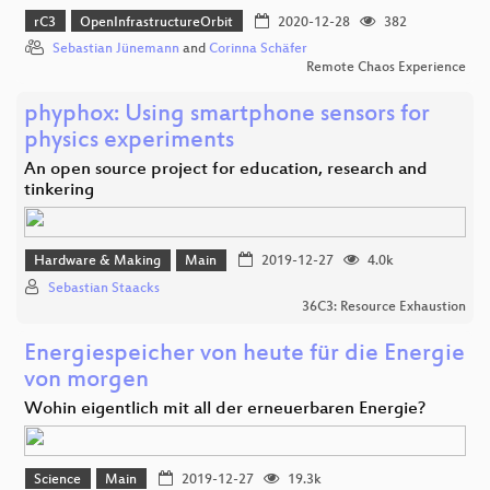
rC3
OpenInfrastructureOrbit
2020-12-28
382
Sebastian Jünemann
and
Corinna Schäfer
Remote Chaos Experience
phyphox: Using smartphone sensors for
physics experiments
An open source project for education, research and
tinkering
Hardware & Making
Main
2019-12-27
4.0k
Sebastian Staacks
36C3: Resource Exhaustion
Energiespeicher von heute für die Energie
von morgen
Wohin eigentlich mit all der erneuerbaren Energie?
Science
Main
2019-12-27
19.3k