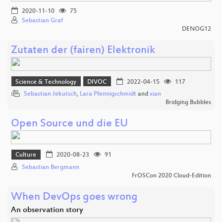
2020-11-10
75
Sebastian Graf
DENOG12
Zutaten der (fairen) Elektronik
Science & Technology
DIVOC
2022-04-15
117
Sebastian Jekutsch
,
Lara Pfennigschmidt
and
xian
Bridging Bubbles
Open Source und die EU
Culture
2020-08-23
91
Sebastian Bergmann
FrOSCon 2020 Cloud-Edition
When DevOps goes wrong
An observation story