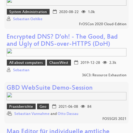
System Administration
2020-08-22
1.0k
Sebastian Oehlke
FrOSCon 2020 Cloud-Edition
Encrypted DNS? D'oh! - The Good, Bad
and Ugly of DNS-over-HTTPS (DoH)
All about computers
ChaosWest
2019-12-28
2.3k
Sebastian
36C3: Resource Exhaustion
GBD WebSuite Demo-Session
Praxisberichte
Geo
2021-06-08
84
Sebastian Vannahme
and
Otto Dassau
FOSSGIS 2021
Map Editor für individuelle amtliche