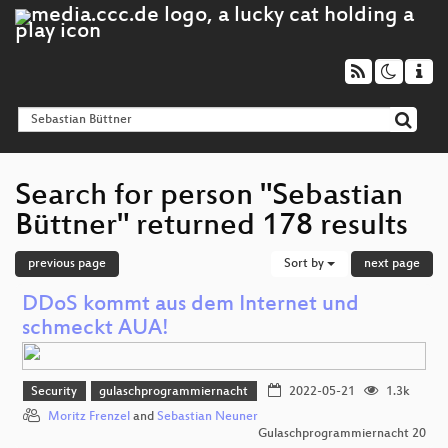
Search for person "Sebastian
Büttner" returned 178 results
previous page
Sort by
next page
DDoS kommt aus dem Internet und
schmeckt AUA!
Security
gulaschprogrammiernacht
2022-05-21
1.3k
Moritz Frenzel
and
Sebastian Neuner
Gulaschprogrammiernacht 20