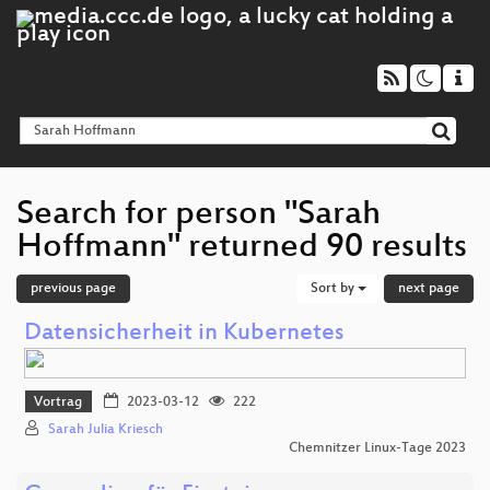
Search for person "Sarah
Hoffmann" returned 90 results
previous page
Sort by
next page
Datensicherheit in Kubernetes
Vortrag
2023-03-12
222
Sarah Julia Kriesch
Chemnitzer Linux-Tage 2023