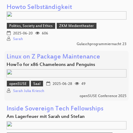
Howto Selbständigkeit
Politics, Society and Ethics
ZKM Medientheater
2025-06-20
606
Sarah
Gulaschprogrammiernacht 23
Linux on Z Package Maintenance
HowTo for x86 Chameleons and Penguins
openSUSE
Saal
2025-06-28
49
Sarah Julia Kriesch
openSUSE Conference 2025
Inside Sovereign Tech Fellowships
Am Lagerfeuer mit Sarah und Stefan