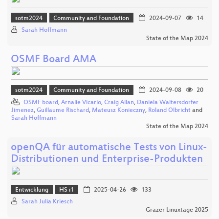
sotm2024
Community and Foundation
2024-09-07
14
Sarah Hoffmann
State of the Map 2024
OSMF Board AMA
sotm2024
Community and Foundation
2024-09-08
20
OSMF board
,
Arnalie Vicario
,
Craig Allan
,
Daniela Waltersdorfer
Jimenez
,
Guillaume Rischard
,
Mateusz Konieczny
,
Roland Olbricht
and
Sarah Hoffmann
State of the Map 2024
openQA für automatische Tests von Linux-
Distributionen und Enterprise-Produkten
Entwicklung
HS i1
2025-04-26
133
Sarah Julia Kriesch
Grazer Linuxtage 2025