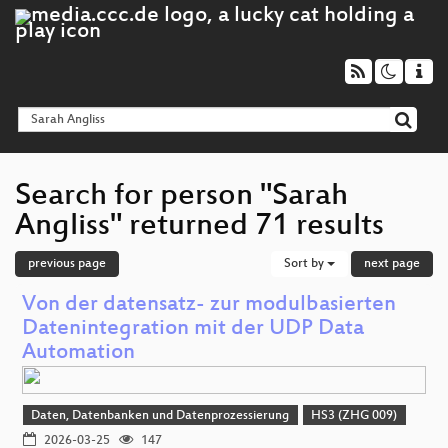
Search for person "Sarah
Angliss" returned 71 results
previous page
Sort by
next page
Von der datensatz- zur modulbasierten
Datenintegration mit der UDP Data
Automation
Daten, Datenbanken und Datenprozessierung
HS3 (ZHG 009)
2026-03-25
147