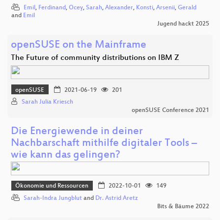
Emil
,
Ferdinand
,
Ocey
,
Sarah
,
Alexander
,
Konsti
,
Arsenii
,
Gerald
and
Emil
Jugend hackt 2025
openSUSE on the Mainframe
The Future of community distributions on IBM Z
openSUSE
2021-06-19
201
Sarah Julia Kriesch
openSUSE Conference 2021
Die Energiewende in deiner
Nachbarschaft mithilfe digitaler Tools –
wie kann das gelingen?
Ökonomie und Ressourcen
2022-10-01
149
Sarah-Indra Jungblut
and
Dr. Astrid Aretz
Bits & Bäume 2022