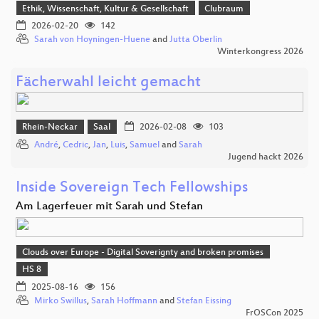
Ethik, Wissenschaft, Kultur & Gesellschaft
Clubraum
2026-02-20
142
Sarah von Hoyningen-Huene
and
Jutta Oberlin
Winterkongress 2026
Fächerwahl leicht gemacht
Rhein-Neckar
Saal
2026-02-08
103
André
,
Cedric
,
Jan
,
Luis
,
Samuel
and
Sarah
Jugend hackt 2026
Inside Sovereign Tech Fellowships
Am Lagerfeuer mit Sarah und Stefan
Clouds over Europe - Digital Soverignty and broken promises
HS 8
2025-08-16
156
Mirko Swillus
,
Sarah Hoffmann
and
Stefan Eissing
FrOSCon 2025