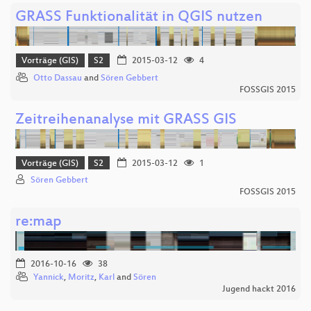
GRASS Funktionalität in QGIS nutzen
Vorträge (GIS)
S2
2015-03-12
4
Otto Dassau
and
Sören Gebbert
FOSSGIS 2015
Zeitreihenanalyse mit GRASS GIS
Vorträge (GIS)
S2
2015-03-12
1
Sören Gebbert
FOSSGIS 2015
re:map
2016-10-16
38
Yannick
,
Moritz
,
Karl
and
Sören
Jugend hackt 2016