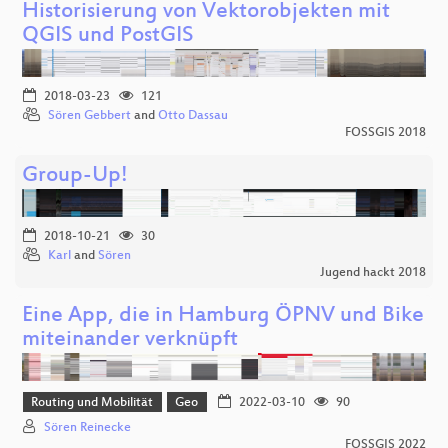
Historisierung von Vektorobjekten mit
QGIS und PostGIS
2018-03-23
121
Sören Gebbert
and
Otto Dassau
FOSSGIS 2018
Group-Up!
2018-10-21
30
Karl
and
Sören
Jugend hackt 2018
Eine App, die in Hamburg ÖPNV und Bike
miteinander verknüpft
Routing und Mobilität
Geo
2022-03-10
90
Sören Reinecke
FOSSGIS 2022