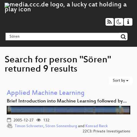
Search for person "Sören"
returned 9 results
Sort by
Applied Machine Learning
Brief Introduction into Machine Learning followed by…
2005-12-27
132
Timon Schroeter
,
Sören Sonnenburg
and
Konrad Rieck
22C3: Private Investigations