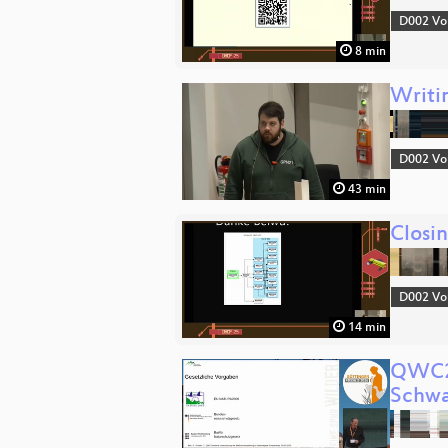
D002 Vo
8 min
Writi
D002 Vo
43 min
Closi
D002 Vo
14 min
QWC2-
Schwa