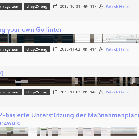
rtragsraum
dhcp25-eng
2025-10-31
117
Patrick Hahn
ng your own Go linter
rtragsraum
dhcp25-eng
2025-11-02
414
Patrick Hahn
ng
rtragsraum
dhcp25-eng
2025-11-02
148
Patrick Hahn
basierte Unterstützung der Maßnahmenplanu
rzwald