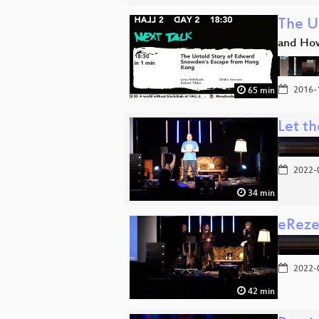
The U
and How
2016-
65 min
Let t
2022-
34 min
eReze
2022-
42 min