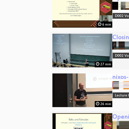
D002 Vo
6 min
Closin
D002 Vo
27 min
nixos
Lecture 
26 min
Open