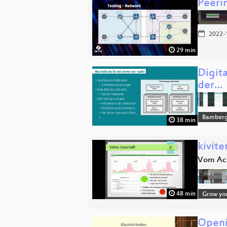
Peeri
2022-
29 min
Digit
der…
Bamber
38 min
kivit
Vom Ack
48 min
Grow yo
Open