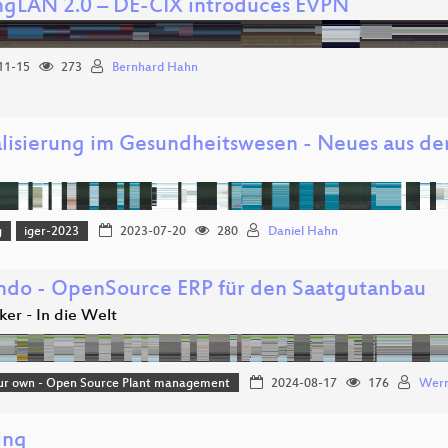
ngLAN 2.0 – DE-CIX introduces EVPN
11-15
273
Bernhard Hahn
alisierung im Gesundheitswesen - Neues aus der
g
iger-2023
2023-07-20
280
Daniel Hahn
endo - OpenSource ERP für den Saatgutanbau
er - In die Welt
ur own - Open Source Plant management
2024-08-17
176
Wern
ing