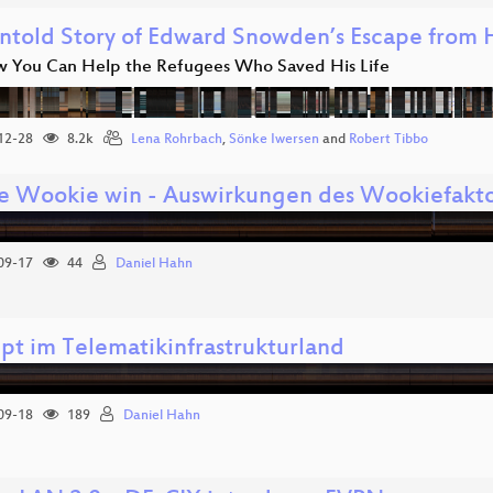
ntold Story of Edward Snowden’s Escape from
 You Can Help the Refugees Who Saved His Life
12-28
8.2k
Lena Rohrbach
,
Sönke Iwersen
and
Robert Tibbo
he Wookie win - Auswirkungen des Wookiefakto
09-17
44
Daniel Hahn
pt im Telematikinfrastrukturland
09-18
189
Daniel Hahn