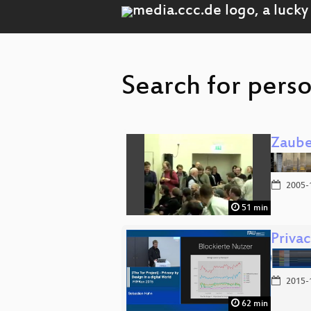
Search for pers
Zaube
2005-
51 min
Privac
2015-
62 min