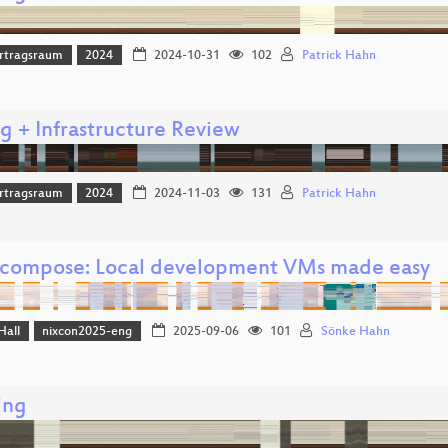
rtragsraum
2024
2024-10-31
102
Patrick Hahn
g + Infrastructure Review
rtragsraum
2024
2024-11-03
131
Patrick Hahn
-compose: Local development VMs made easy
Hall
nixcon2025-eng
2025-09-06
101
Sönke Hahn
ing