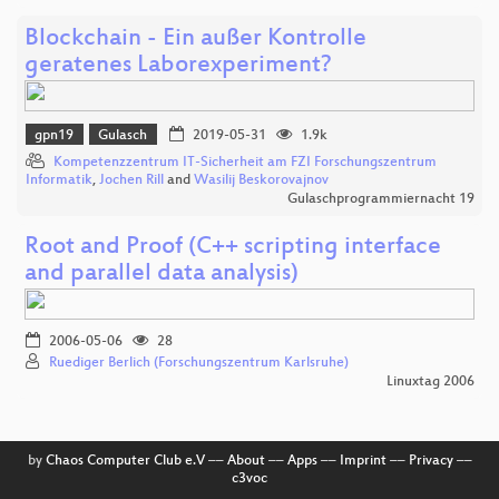
Blockchain - Ein außer Kontrolle
geratenes Laborexperiment?
gpn19
Gulasch
2019-05-31
1.9k
Kompetenzzentrum IT-Sicherheit am FZI Forschungszentrum
Informatik
,
Jochen Rill
and
Wasilij Beskorovajnov
Gulaschprogrammiernacht 19
Root and Proof (C++ scripting interface
and parallel data analysis)
2006-05-06
28
Ruediger Berlich (Forschungszentrum Karlsruhe)
Linuxtag 2006
by
Chaos Computer Club e.V
––
About
––
Apps
––
Imprint
––
Privacy
––
c3voc