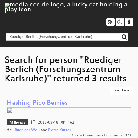
Search for person "Ruediger
Berlich (Forschungszentrum
Karlsruhe)" returned 3 results
Sort by
Hashing Pico Berries
Milliways
2023-08-18
162
Ruediger Weis
and
Pierre Kurzer
Chaos Communication Camp 2023