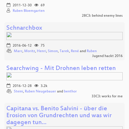
2011-12-30
69
Ruben Bloemgarten
28C3: behind enemy lines
Schnarchbox
2016-06-12
75
Marc
,
Moritz
,
Henri
,
Simon
,
Tarek
,
René
and
Ruben
Jugend hackt 2016
Searchwing - Mit Drohnen leben retten
2016-12-28
3.2k
Steini
,
Ruben Neugebauer
and
benthor
33C3: works for me
Capitana vs. Benito Salvini - über die
Erosion von Grundrechten und was wir
dagegen tun…