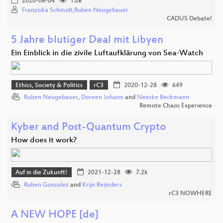
2020-06-04
1.0k
Franziska Schmidt,Ruben Neugebauer
CADUS Debate!
5 Jahre blutiger Deal mit Libyen
Ein Einblick in die zivile Luftaufklärung von Sea-Watch
Ethics, Society & Politics
rC3
2020-12-28
649
Ruben Neugebauer
,
Doreen Johann
and
Neeske Beckmann
Remote Chaos Experience
Kyber and Post-Quantum Crypto
How does it work?
Auf in die Zukunft!
2021-12-28
7.2k
Ruben Gonzalez
and
Krijn Reijnders
rC3 NOWHERE
A NEW HOPE [de]