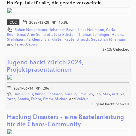
Ein Pep Talk für alle, die gerade verzweifeln
CCC
2023-12-28
15.8k
Ruben Neugebauer
,
Johannes Bayer
,
Linus Neumann
,
Carla
Reemtsma
,
Arne Semsrott
,
Lara Eckstein
,
Thomas Lohninger
,
Helena
Steinhaus
,
Pia Klemp
,
Ela
,
Kirsten Rautenstrauch
,
Sebastian Jünemann
and
Tareq Alaows
37C3: Unlocked
Jugend hackt Zürich 2024,
Projektpräsentationen
2024-06-14
206
Janis
,
Linus
,
Ruben
,
Santiago
,
Aurelio
,
Emil
,
Lev
,
Jan
,
Max
,
mrtuxa
,
Yann
,
Annika
,
Dilara
,
Emmi
,
Michael
and
Valérie
Jugend hackt Schweiz
Hacking Disasters - eine Bastelanleitung
für die Chaos-Community