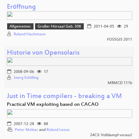
Eröffnung
Allgemeines
Großer Hörsaal Geb. 308
2011-04-05
29
Roland Hachmann
FOSSGIS 2011
Historie von Opensolaris
2008-09-06
17
Joerg Schilling
MRMCD 111b
Just in Time compilers - breaking a VM
Practical VM exploiting based on CACAO
2007-12-28
88
Peter Molnar
and
Roland Lezuo
24C3: Volldampf voraus!