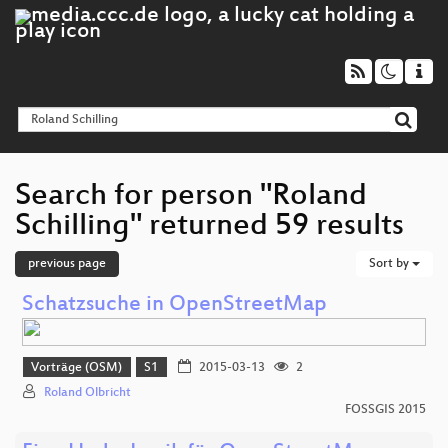
Search for person "Roland
Schilling" returned 59 results
previous page
Sort by
Schatzsuche in OpenStreetMap
Vorträge (OSM)
S1
2015-03-13
2
Roland Olbricht
FOSSGIS 2015