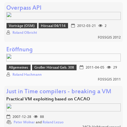
Overpass API
Vorträge (OSM)
Hörsaal 04/114
2012-03-21
2
Roland Olbricht
FOSSGIS 2012
Eröffnung
Allgemeines
Großer Hörsaal Geb. 308
2011-04-05
29
Roland Hachmann
FOSSGIS 2011
Just in Time compilers - breaking a VM
Practical VM exploiting based on CACAO
2007-12-28
88
Peter Molnar
and
Roland Lezuo