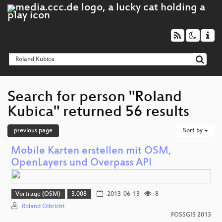
Search for person "Roland
Kubica" returned 56 results
previous page
Sort by
Mobile Karten erstellen mit OSM,
OpenLayers und Overpass API
Vorträge (OSM)
3.008
2013-06-13
8
Roland Olbricht
FOSSGIS 2013