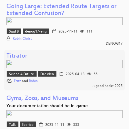
Going Large: Extended Route Targets or
Extended Confusion?
Saal B
denog17-eng
2025-11-11
111
Robin Christ
DENOG17
Titrator
Sciene 4 Future
Dresden
2025-04-13
55
Fritz
and
Robin
Jugend hackt 2025
Gyms, Zoos, and Museums
Your documentation should be in-game
Talk
Iberico
2025-11-11
333