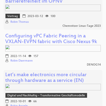
Barrierefreiheit im ÖPNV
Vortrag
2023-03-12
100
Robin Thomas
Chemnitzer Linux-Tage 2023
Configuring vPC Fabric Peering in a
VXLAN-EVPN fabric with Cisco Nexus 9k
2022-11-14
157
Robin Daermann
DENOG14
Let’s make electronics more circular
through hardware as a service (EN)
Digital und Nachhaltig – Transformative Geschäftsmodelle
2022-10-01
66
Robin Angele