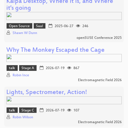
Kalpa Desktop, Where it is, and Where
it's going
Open Source
Saal
2025-06-27
246
Shawn W Dunn
openSUSE Conference 2025
Why The Monkey Escaped the Cage
talk
Stage A
2026-07-19
867
Robin Ince
Electromagnetic Field 2026
Lights, Spectrometer, Action!
talk
Stage C
2026-07-19
107
Robin Wilson
Electromagnetic Field 2026