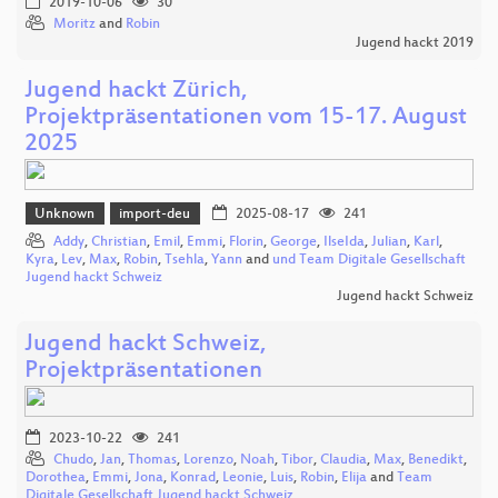
2019-10-06
30
Moritz
and
Robin
Jugend hackt 2019
Jugend hackt Zürich,
Projektpräsentationen vom 15-17. August
2025
Unknown
import-deu
2025-08-17
241
Addy
,
Christian
,
Emil
,
Emmi
,
Florin
,
George
,
IlseIda
,
Julian
,
Karl
,
Kyra
,
Lev
,
Max
,
Robin
,
Tsehla
,
Yann
and
und Team Digitale Gesellschaft
Jugend hackt Schweiz
Jugend hackt Schweiz
Jugend hackt Schweiz,
Projektpräsentationen
2023-10-22
241
Chudo
,
Jan
,
Thomas
,
Lorenzo
,
Noah
,
Tibor
,
Claudia
,
Max
,
Benedikt
,
Dorothea
,
Emmi
,
Jona
,
Konrad
,
Leonie
,
Luis
,
Robin
,
Elija
and
Team
Digitale Gesellschaft Jugend hackt Schweiz