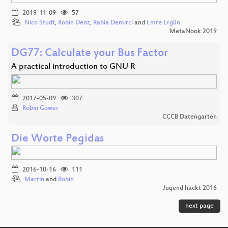
2019-11-09
57
Nico Studt
,
Robin Denz
,
Rabia Demirci
and
Emre Ergün
MetaNook 2019
DG77: Calculate your Bus Factor
A practical introduction to GNU R
2017-05-09
307
Robin Gower
CCCB Datengarten
Die Worte Pegidas
2016-10-16
111
Martin
and
Robin
Jugend hackt 2016
next page