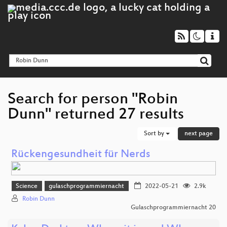
Search for person "Robin
Dunn" returned 27 results
Sort by
next page
Rückengesundheit für Nerds
Science
gulaschprogrammiernacht
2022-05-21
2.9k
Robin Dunn
Gulaschprogrammiernacht 20