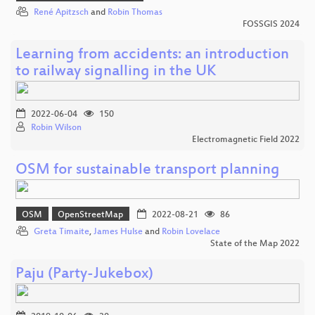
René Apitzsch
and
Robin Thomas
FOSSGIS 2024
Learning from accidents: an introduction
to railway signalling in the UK
2022-06-04
150
Robin Wilson
Electromagnetic Field 2022
OSM for sustainable transport planning
OSM
OpenStreetMap
2022-08-21
86
Greta Timaite
,
James Hulse
and
Robin Lovelace
State of the Map 2022
Paju (Party-Jukebox)