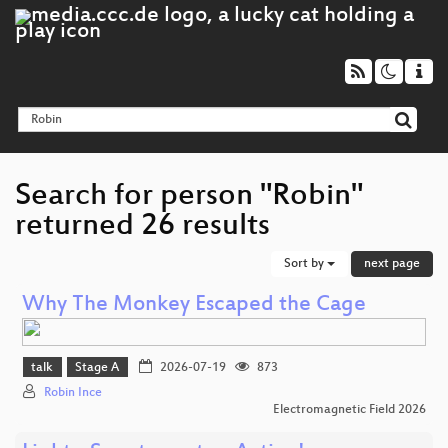
Search for person "Robin"
returned 26 results
Sort by
next page
Why The Monkey Escaped the Cage
talk
Stage A
2026-07-19
873
Robin Ince
Electromagnetic Field 2026