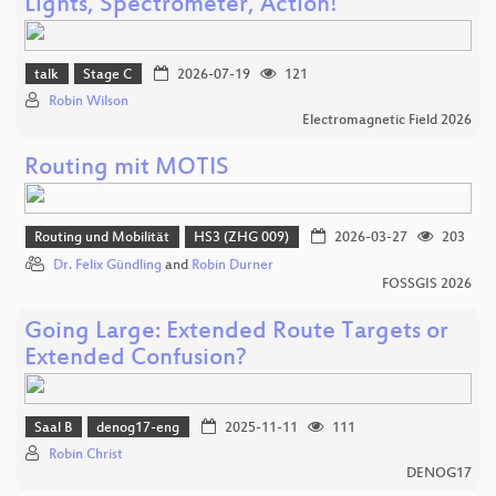
Lights, Spectrometer, Action!
talk
Stage C
2026-07-19
121
Robin Wilson
Electromagnetic Field 2026
Routing mit MOTIS
Routing und Mobilität
HS3 (ZHG 009)
2026-03-27
203
Dr. Felix Gündling
and
Robin Durner
FOSSGIS 2026
Going Large: Extended Route Targets or
Extended Confusion?
Saal B
denog17-eng
2025-11-11
111
Robin Christ
DENOG17