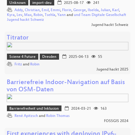
Unknown
import-deu
2025-08-17
241
Addy
,
Christian
,
Emil
,
Emmi
,
Florin
,
George
,
IlseIda
,
Julian
,
Karl
,
Kyra
,
Lev
,
Max
,
Robin
,
Tsehla
,
Yann
and
und Team Digitale Gesellschaft
Jugend hackt Schweiz
Jugend hackt Schweiz
Titrator
Sciene 4 Future
Dresden
2025-04-13
55
Fritz
and
Robin
Jugend hackt 2025
Barrierefreie Indoor-Navigation auf Basis
von OSM-Daten
Barrierefreiheit und Inklusion
2024-03-21
163
René Apitzsch
and
Robin Thomas
FOSSGIS 2024
First experiences with deploying IPv6-