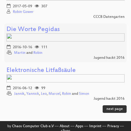
2017-05-09
307
Robin Gower
CCCB Datengarten
Die Worte Pegidas
2016-10-16
111
Martin
and
Robin
Jugend hackt 2016
Elektronische Litfaßsäule
2016-06-12
99
Jannik
,
Yannick
,
Leo
,
Marcel
,
Robin
and
Simon
Jugend hackt 2016
next page
by
Chaos Computer Club e.V
––
About
––
Apps
––
Imprint
––
Privacy
––