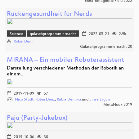
Electromagnetic Field 2022
Rückengesundheit für Nerds
Science
gulaschprogrammiernacht
2022-05-21
2.9k
Robin Dunn
Gulaschprogrammiernacht 20
MIRANA – Ein mobiler Roboterassistent
Darstellung verschiedener Methoden der Robotik an
einem…
2019-11-09
57
Nico Studt
,
Robin Denz
,
Rabia Demirci
and
Emre Ergün
MetaNook 2019
Paju (Party-Jukebox)
2019-10-06
30