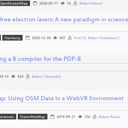
OpenStreeetMap
2020-03-11
76
Robert Klemm
free electron lasers: A new paradigm in scienc
Hamburg
2020-12-28
407
Prof. Dr. Robert Feidenhans’l
ing a B compiler for the PDP-8
10-13
424
Robert Clausecker
p: Using OSM Data In a WebVR Environment
eriences
StateoftheMap
2019-09-21
156
Robert Kaiser