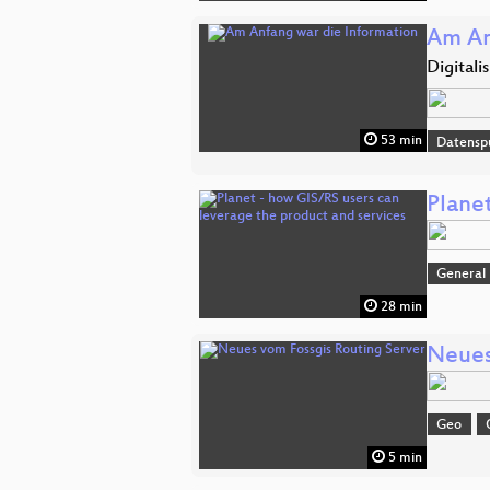
Am An
Digitali
53 min
Datensp
Plane
General
28 min
Neues
Geo
5 min