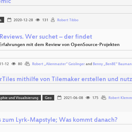
emic
a
2020-12-28
131
Robert Tibbo
Reviews. Wer suchet – der findet
Erfahrungen mit dem Review von OpenSource-Projekten
11-12
80
Robert „Alienmaster“ Geislinger
and
Benny „BenBE“ Bauman
Tiles mithilfe von Tilemaker erstellen und nut
phie und Visualisierung
Geo
2021-06-08
175
Robert Klem
 zum Lyrk-Mapstyle; Was kommt danach?