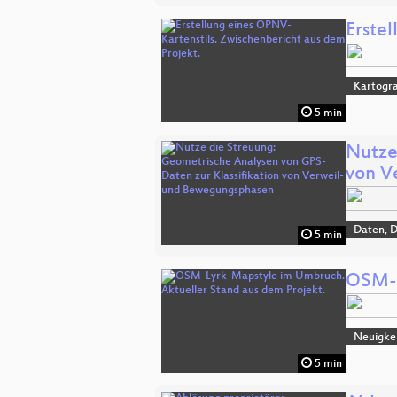
Erste
Kartogra
5 min
Nutze
von V
Daten, 
5 min
OSM-L
Neuigke
5 min