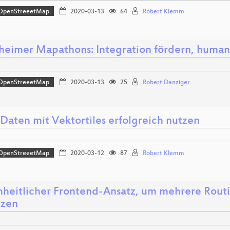
OpenStreeetMap
2020-03-13
64
Robert Klemm
eimer Mapathons: Integration fördern, humanit
OpenStreeetMap
2020-03-13
25
Robert Danziger
aten mit Vektortiles erfolgreich nutzen
OpenStreeetMap
2020-03-12
87
Robert Klemm
inheitlicher Frontend-Ansatz, um mehrere Ro
tzen