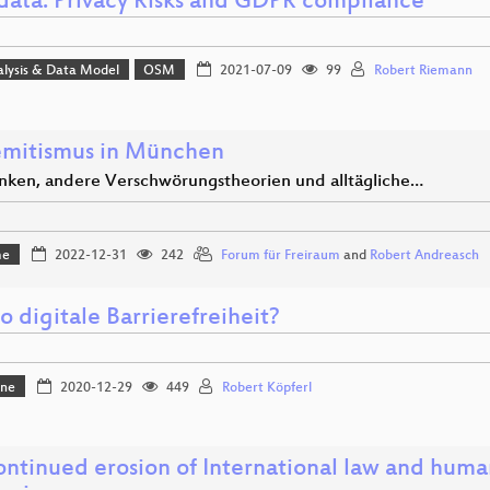
ata: Privacy Risks and GDPR compliance
alysis & Data Model
OSM
2021-07-09
99
Robert Riemann
emitismus in München
ken, andere Verschwörungstheorien und alltägliche…
me
2022-12-31
242
Forum für Freiraum
and
Robert Andreasch
 digitale Barrierefreiheit?
one
2020-12-29
449
Robert Köpferl
ontinued erosion of International law and human