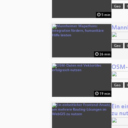
Geo
5 min
Mannh
Geo
26 min
OSM-D
Geo
19 min
Ein e
zu nu