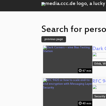
Search for perso
previous page
Dark C
Ethik, W
47 min
RFC 9
Security
40 min