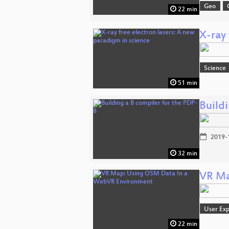
Geo
22 min
X-ray 
Science
51 min
Build
2019-
32 min
VR Ma
User Exp
22 min