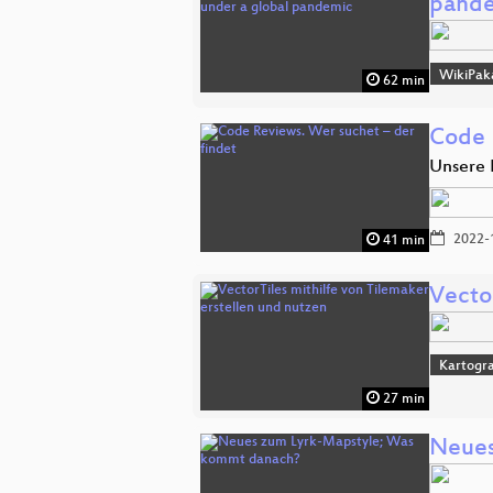
pand
WikiPak
62 min
Code 
Unsere 
2022-
41 min
Vector
Kartogra
27 min
Neues