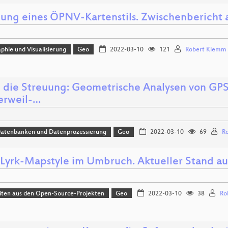
llung eines ÖPNV-Kartenstils. Zwischenbericht 
phie und Visualisierung
Geo
2022-03-10
121
Robert Klemm
 die Streuung: Geometrische Analysen von GPS-
erweil-…
Datenbanken und Datenprozessierung
Geo
2022-03-10
69
R
yrk-Mapstyle im Umbruch. Aktueller Stand au
iten aus den Open-Source-Projekten
Geo
2022-03-10
38
Ro