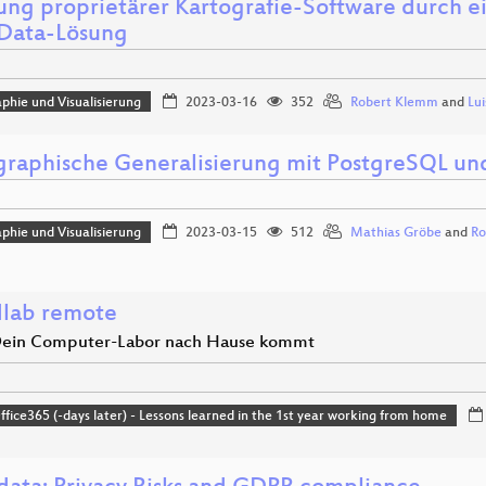
ung proprietärer Kartografie-Software durch 
Data-Lösung
phie und Visualisierung
2023-03-16
352
Robert Klemm
and
Lu
graphische Generalisierung mit PostgreSQL un
phie und Visualisierung
2023-03-15
512
Mathias Gröbe
and
Ro
dlab remote
ein Computer-Labor nach Hause kommt
ice365 (-days later) - Lessons learned in the 1st year working from home