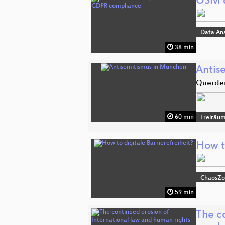
OSM d
Data An
38 min
Antis
Querden
60 min
Freiräu
How to
ChaosZ
59 min
The c