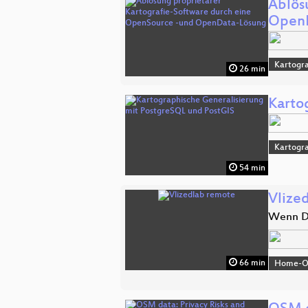
Ablös
Open
Kartogra
26 min
Karto
Kartogra
54 min
Vlize
Wenn D
66 min
Home-Off