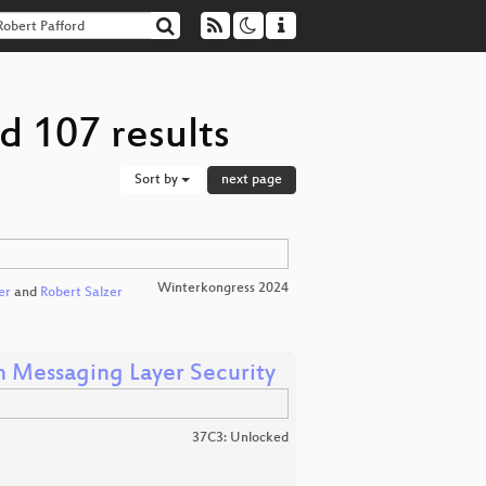
d 107 results
Sort by
next page
Winterkongress 2024
er
and
Robert Salzer
h Messaging Layer Security
37C3: Unlocked