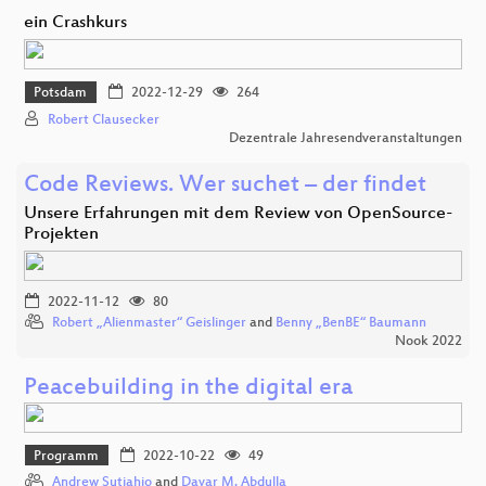
ein Crashkurs
Potsdam
2022-12-29
264
Robert Clausecker
Dezentrale Jahresendveranstaltungen
Code Reviews. Wer suchet – der findet
Unsere Erfahrungen mit dem Review von OpenSource-
Projekten
2022-11-12
80
Robert „Alienmaster“ Geislinger
and
Benny „BenBE“ Baumann
Nook 2022
Peacebuilding in the digital era
Programm
2022-10-22
49
Andrew Sutjahjo
and
Davar M. Abdulla