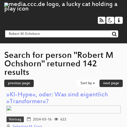
Search for person "Robert M
Ochshorn" returned 142
results
previous page
Sort by
next page
»KI-Hype«, oder: Was sind eigentlich
»Transformer«?
Vortrag
2024-03-16
622
Sebastian M. Ernst