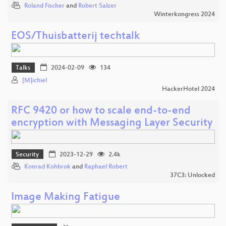
Roland Fischer
and
Robert Salzer
Winterkongress 2024
EOS/Thuisbatterij techtalk
Talks
2024-02-09
134
[M]ichiel
HackerHotel 2024
RFC 9420 or how to scale end-to-end
encryption with Messaging Layer Security
Security
2023-12-29
2.4k
Konrad Kohbrok
and
Raphael Robert
37C3: Unlocked
Image Making Fatigue