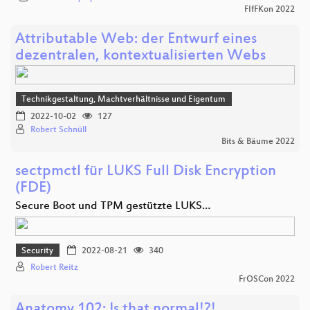
FIfFKon 2022
Attributable Web: der Entwurf eines
dezentralen, kontextualisierten Webs
Technikgestaltung, Machtverhältnisse und Eigentum
2022-10-02
127
Robert Schnüll
Bits & Bäume 2022
sectpmctl für LUKS Full Disk Encryption
(FDE)
Secure Boot und TPM gestützte LUKS…
Security
2022-08-21
340
Robert Reitz
FrOSCon 2022
Anatomy 102: Is that normal!?!