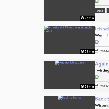
Aula
22 min
Ich se
Wenn H
2014-
58 min
Again
Twistin
2013-
26 min
Back t
Wissensw