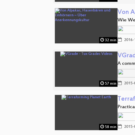
Von A
Wie Wer
2016-
32 min
VGrad
A comma
2015-
57 min
Terra
Practica
2015-
58 min