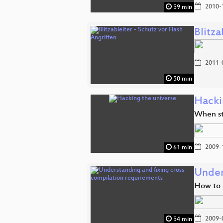
2010-
59 min
Blitza
2011-
50 min
Hacki
When st
2009-
61 min
Under
How to 
2009-
54 min