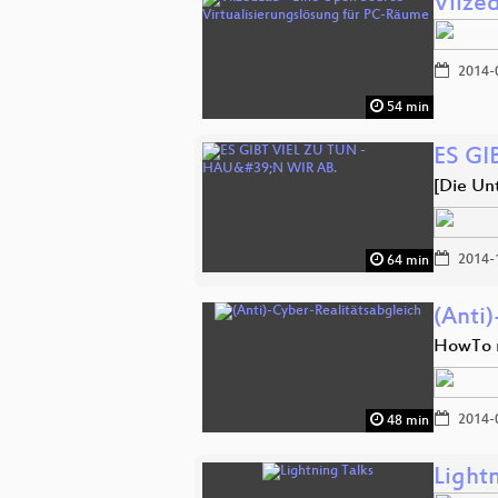
Vlize
2014-
54 min
ES GI
[Die Un
2014-
64 min
(Anti
HowTo n
2014-
48 min
Lightn