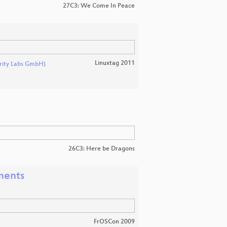
27C3: We Come In Peace
Linuxtag 2011
urity Labs GmbH)
26C3: Here be Dragons
ments
FrOSCon 2009