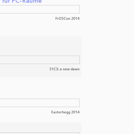
g für PC-Räume
FrOSCon 2014
31C3: a new dawn
Easterhegg 2014