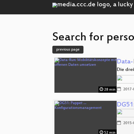
Search for pers
previous page
Data-
Die dre
2017-
28 min
DG51:
2015-
52 min