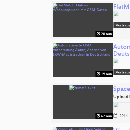
FlatM
Vorträg
28 min
Autom
Deuts
Vorträg
19 min
Space
Uploadin
2014-
62 min