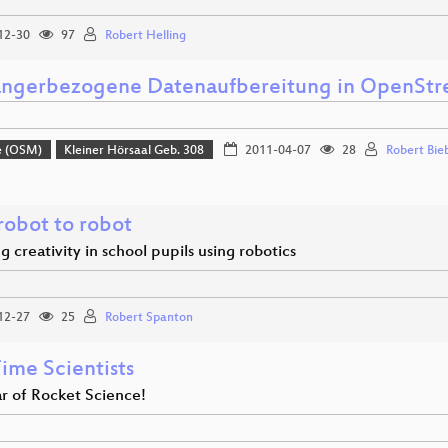
12-30
97
Robert Helling
ngerbezogene Datenaufbereitung in OpenSt
e (OSM)
Kleiner Hörsaal Geb. 308
2011-04-07
28
Robert Bie
robot to robot
g creativity in school pupils using robotics
12-27
25
Robert Spanton
ime Scientists
r of Rocket Science!