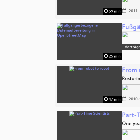
2011-
59 min
Fußgä
Vorträg
25 min
From 
Restorin
2010-
47 min
Part-T
One yea