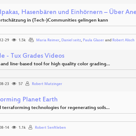
lpakas, Hasenbären und Einhörnern – Über An
tschätzung in (Tech-)Communities gelingen kann
12-29
1.5k
Maria Reimer
,
Daniel seitz
,
Paula Glaser
and
Robert Alisch
e - Tux Grades Videos
nd line-based tool for high quality color grading…
08-23
57
Robert Matzinger
forming Planet Earth
l terraforming technologies for regenerating soils…
08-14
1.1k
Robert Senftleben