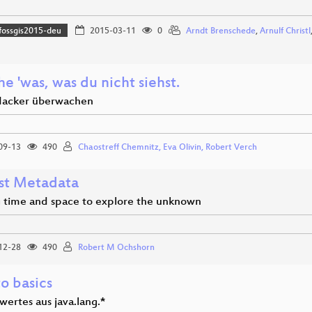
fossgis2015-deu
2015-03-11
0
Arndt Brenschede
,
Arnulf Christl
he 'was, was du nicht siehst.
acker überwachen
09-13
490
Chaostreff Chemnitz, Eva Olivin, Robert Verch
st Metadata
g time and space to explore the unknown
12-28
490
Robert M Ochshorn
o basics
ertes aus java.lang.*