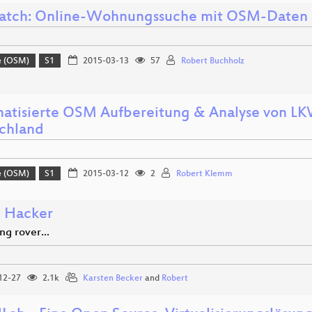
atch: Online-Wohnungssuche mit OSM-Daten
e (OSM)
S1
2015-03-13
57
Robert Buchholz
atisierte OSM Aufbereitung & Analyse von L
chland
e (OSM)
S1
2015-03-12
2
Robert Klemm
 Hacker
g rover...
12-27
2.1k
Karsten Becker
and
Robert