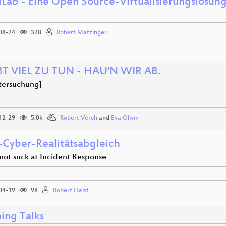
dLab - Eine Open Source-Virtualisierungslösun
08-24
328
Robert Matzinger
BT VIEL ZU TUN - HAU'N WIR AB.
tersuchung]
12-29
5.0k
Robert Verch
and
Eva Olivin
)-Cyber-Realitätsabgleich
ot suck at Incident Response
04-19
98
Robert Haist
ing Talks