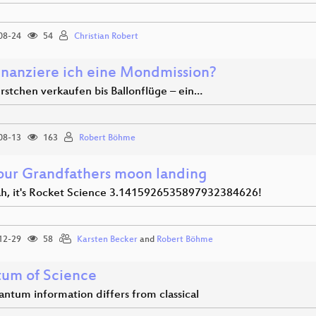
08-24
54
Christian Robert
inanziere ich eine Mondmission?
stchen verkaufen bis Ballonflüge – ein…
08-13
163
Robert Böhme
our Grandfathers moon landing
ah, it's Rocket Science 3.1415926535897932384626!
12-29
58
Karsten Becker
and
Robert Böhme
um of Science
ntum information differs from classical