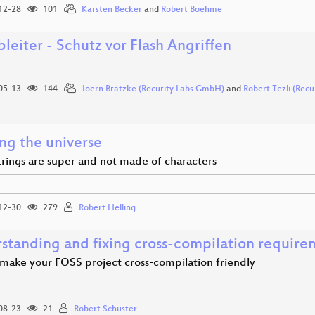
12-28
101
Karsten Becker
and
Robert Boehme
bleiter - Schutz vor Flash Angriffen
05-13
144
Joern Bratzke (Recurity Labs GmbH)
and
Robert Tezli (Rec
ng the universe
rings are super and not made of characters
12-30
279
Robert Helling
standing and fixing cross-compilation require
make your FOSS project cross-compilation friendly
08-23
21
Robert Schuster