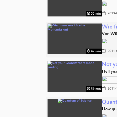
2013-
55 min
Wie f
Von Wür
2011-
47 min
Not y
Hell ye
2011-
59 min
Quant
How qua