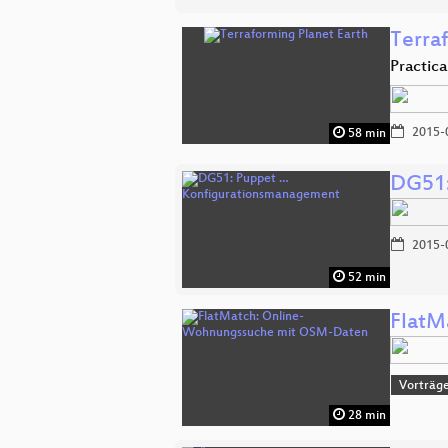
Terra
Practica
2015-
58 min
DG51:
2015-
52 min
FlatM
Vorträg
28 min