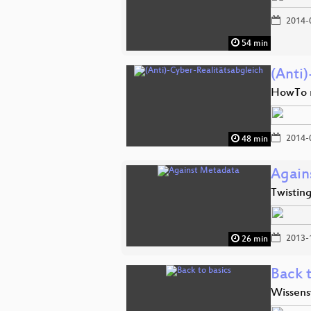
2014-
54 min
(Anti
HowTo n
2014-
48 min
Again
Twistin
2013-
26 min
Back t
Wissensw