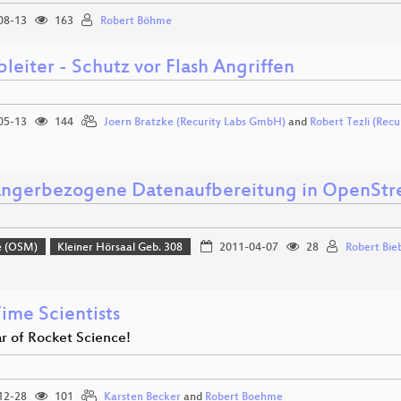
08-13
163
Robert Böhme
bleiter - Schutz vor Flash Angriffen
05-13
144
Joern Bratzke (Recurity Labs GmbH)
and
Robert Tezli (Rec
ngerbezogene Datenaufbereitung in OpenSt
e (OSM)
Kleiner Hörsaal Geb. 308
2011-04-07
28
Robert Bie
ime Scientists
r of Rocket Science!
12-28
101
Karsten Becker
and
Robert Boehme