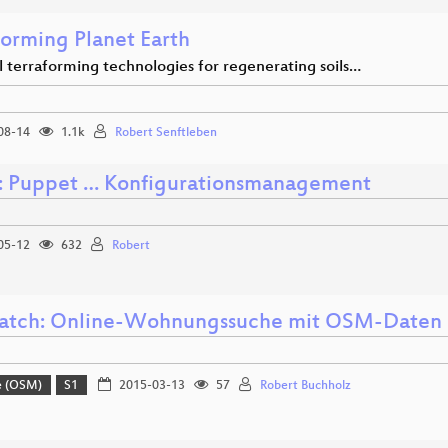
forming Planet Earth
l terraforming technologies for regenerating soils…
08-14
1.1k
Robert Senftleben
 Puppet … Konfigurationsmanagement
05-12
632
Robert
atch: Online-Wohnungssuche mit OSM-Daten
e (OSM)
S1
2015-03-13
57
Robert Buchholz