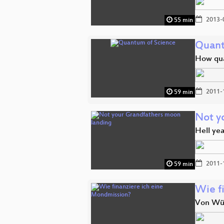
2013-
55 min
Quant
How qua
2011-
59 min
Not y
Hell ye
2011-
59 min
Wie f
Von Wür