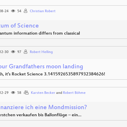
08-24
54
Christian Robert
um of Science
ntum information differs from classical
12-30
97
Robert Helling
our Grandfathers moon landing
ah, it's Rocket Science 3.1415926535897932384626!
12-29
58
Karsten Becker
and
Robert Böhme
inanziere ich eine Mondmission?
stchen verkaufen bis Ballonflüge – ein…