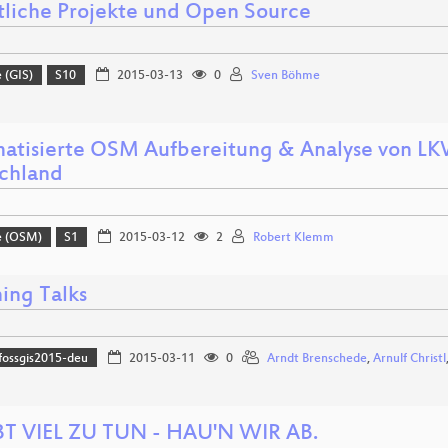
tliche Projekte und Open Source
 (GIS)
S10
2015-03-13
0
Sven Böhme
atisierte OSM Aufbereitung & Analyse von L
chland
e (OSM)
S1
2015-03-12
2
Robert Klemm
ing Talks
fossgis2015-deu
2015-03-11
0
Arndt Brenschede
,
Arnulf Christl
BT VIEL ZU TUN - HAU'N WIR AB.