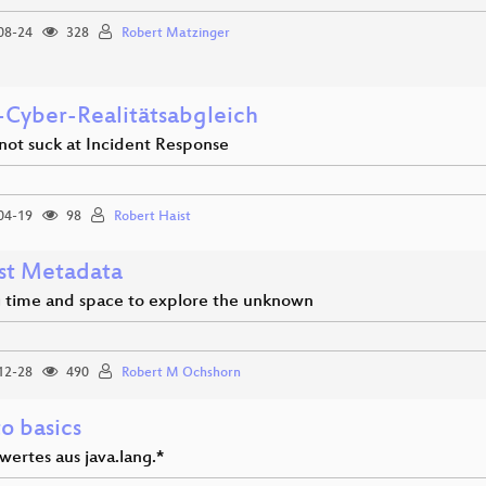
08-24
328
Robert Matzinger
)-Cyber-Realitätsabgleich
ot suck at Incident Response
04-19
98
Robert Haist
st Metadata
g time and space to explore the unknown
12-28
490
Robert M Ochshorn
o basics
ertes aus java.lang.*