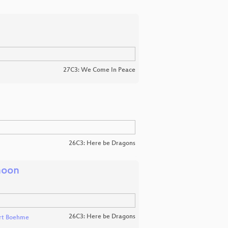
27C3: We Come In Peace
26C3: Here be Dragons
 moon
26C3: Here be Dragons
rt Boehme