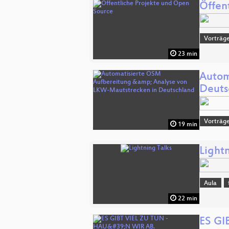
Öffen
Vorträge
23 min
Autom
Deuts
Vorträg
19 min
Lightn
Aula
22 min
ES GI