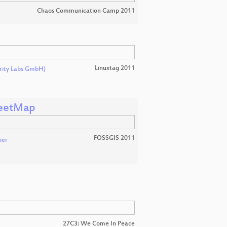
Chaos Communication Camp 2011
Linuxtag 2011
urity Labs GmbH)
reetMap
FOSSGIS 2011
ber
27C3: We Come In Peace