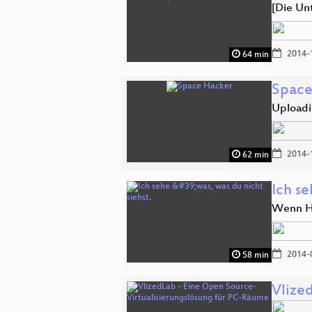
[Die Un
2014-
64 min
Space
Uploadin
2014-
62 min
Ich se
Wenn H
2014-
58 min
Vlize