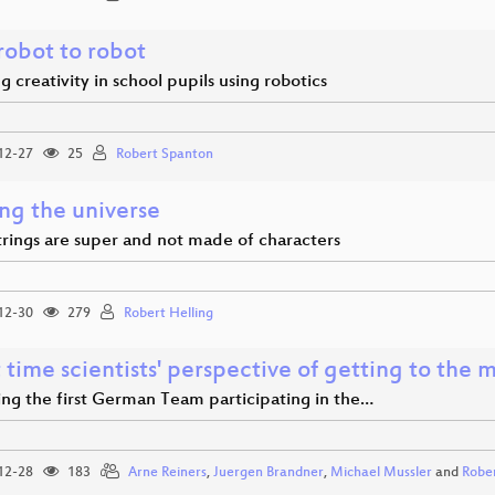
robot to robot
g creativity in school pupils using robotics
12-27
25
Robert Spanton
ng the universe
rings are super and not made of characters
12-30
279
Robert Helling
 time scientists' perspective of getting to the
ing the first German Team participating in the…
12-28
183
Arne Reiners
,
Juergen Brandner
,
Michael Mussler
and
Robe