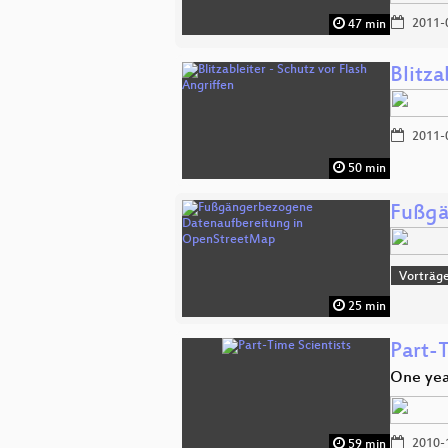
2011-
47 min
Blitza
2011-
50 min
Fußgä
Vorträg
25 min
Part-T
One yea
2010-
59 min