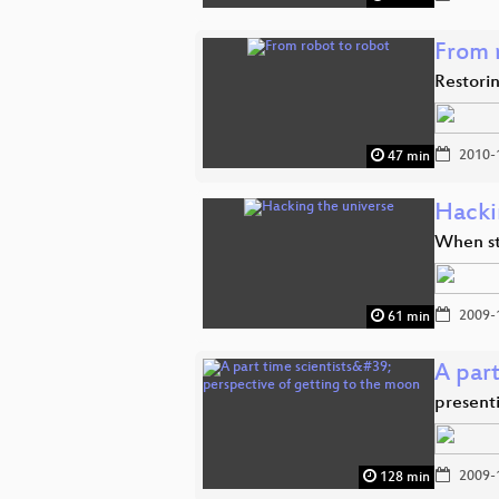
From 
Restorin
2010-
47 min
Hacki
When st
2009-
61 min
A part
present
2009-
128 min