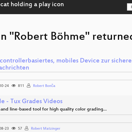
on "Robert Böhme" returned
controllerbasiertes, mobiles Device zur sicher
achrichten
10-24
811
Robert Bonča
e - Tux Grades Videos
nd line-based tool for high quality color grading…
08-23
57
Robert Matzinger