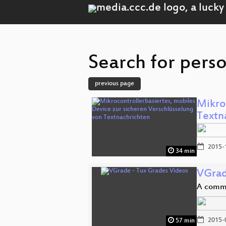
Search for pers
previous page
Mikro
Textn
2015-
34 min
VGrad
A comma
2015-
57 min