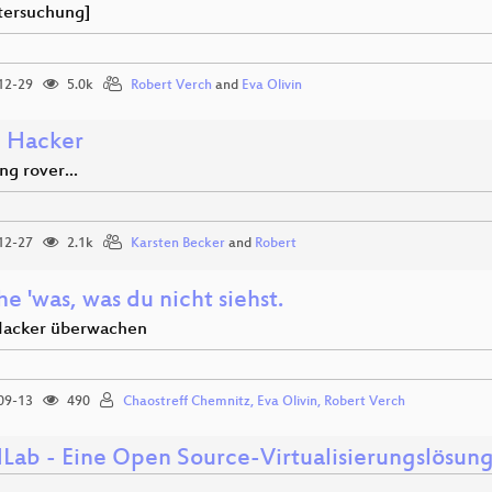
tersuchung]
12-29
5.0k
Robert Verch
and
Eva Olivin
 Hacker
g rover...
12-27
2.1k
Karsten Becker
and
Robert
he 'was, was du nicht siehst.
acker überwachen
09-13
490
Chaostreff Chemnitz, Eva Olivin, Robert Verch
dLab - Eine Open Source-Virtualisierungslösun