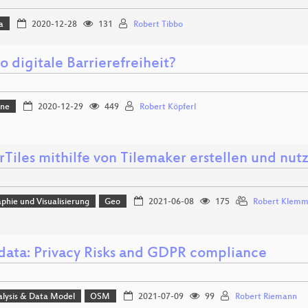
a
2020-12-28
131
Robert Tibbo
 digitale Barrierefreiheit?
one
2020-12-29
449
Robert Köpferl
Tiles mithilfe von Tilemaker erstellen und nut
phie und Visualisierung
Geo
2021-06-08
175
Robert Klem
ata: Privacy Risks and GDPR compliance
alysis & Data Model
OSM
2021-07-09
99
Robert Riemann