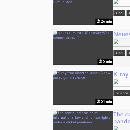
Geo
26 min
Neues
Geo
5 min
X-ray 
Science
51 min
The c
pand