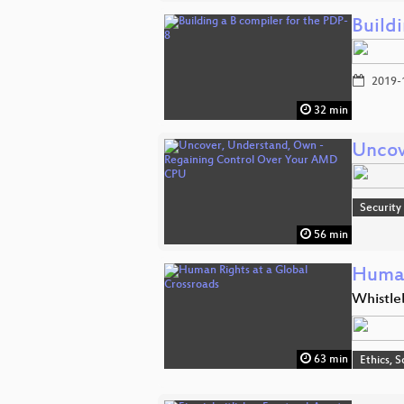
Build
2019-
32 min
Uncov
Security
56 min
Human
Whistle
63 min
Ethics, S