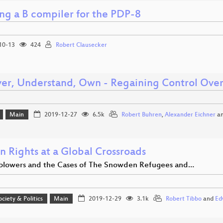
ing a B compiler for the PDP-8
10-13
424
Robert Clausecker
er, Understand, Own - Regaining Control Ov
Main
2019-12-27
6.5k
Robert Buhren
,
Alexander Eichner
a
 Rights at a Global Crossroads
blowers and the Cases of The Snowden Refugees and…
ociety & Politics
Main
2019-12-29
3.1k
Robert Tibbo
and
Ed