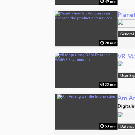
49 min
Plane
General
28 min
VR Ma
User Exp
22 min
Am An
Digitali
53 min
Datensp