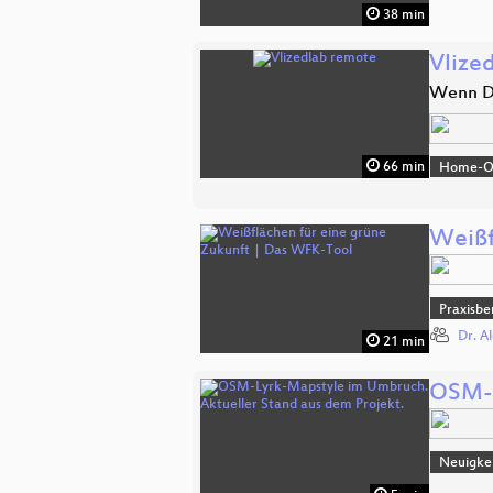
38 min
Vlize
Wenn D
66 min
Home-Off
Weißf
Praxisbe
Dr. A
21 min
OSM-L
Neuigke