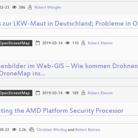
02-23
386
Robert Würgler
 zur LKW-Maut in Deutschland; Probleme in 
OpenStreeetMap
2019-03-14
110
Robert Klemm
enbilder im Web-GIS – Wie kommen Drohnen-B
DroneMap ins…
OpenStreeetMap
2019-03-14
189
Robert Klemm
cting the AMD Platform Security Processor
08-22
2.2k
Christian Werling
and
Robert Buhren