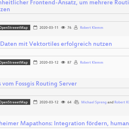
inheitlicher Frontend-Ansatz, um mehrere Ro
tzen
OpenStreeetMap
2020-03-11
76
Robert Klemm
aten mit Vektortiles erfolgreich nutzen
OpenStreeetMap
2020-03-12
87
Robert Klemm
 vom Fossgis Routing Server
OpenStreeetMap
2020-03-12
64
Michael Spreng
and
Robert 
eimer Mapathons: Integration fördern, humanit