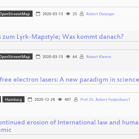
OpenStreeetMap
2020-03-13
25
Robert Danziger
 zum Lyrk-Mapstyle; Was kommt danach?
OpenStreeetMap
2020-03-13
64
Robert Klemm
free electron lasers: A new paradigm in scienc
Hamburg
2020-12-28
407
Prof. Dr. Robert Feidenhans’l
ontinued erosion of International law and human
emic