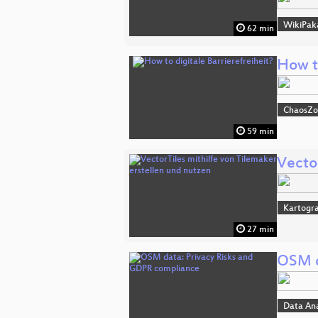
WikiPak
62 min
How to
ChaosZ
59 min
Vector
Kartogra
27 min
OSM d
Data An