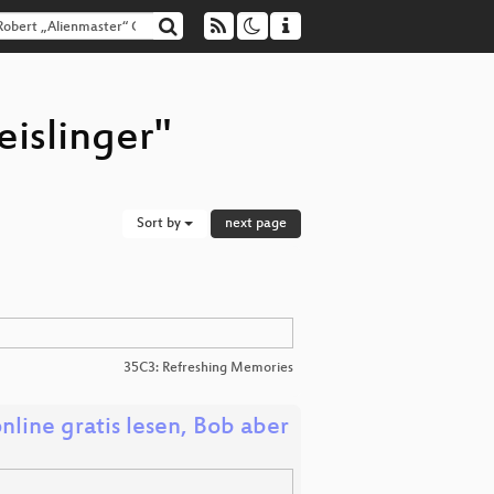
eislinger"
Sort by
next page
35C3: Refreshing Memories
line gratis lesen, Bob aber