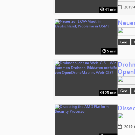
2019-
41 min
Neues
Geo
5 min
Drohn
Open
Geo
25 min
Disse
2019-