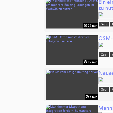
Ein e
zu nu
Geo
22 min
OSM-D
Geo
19 min
Neues
Geo
5 min
Mannh