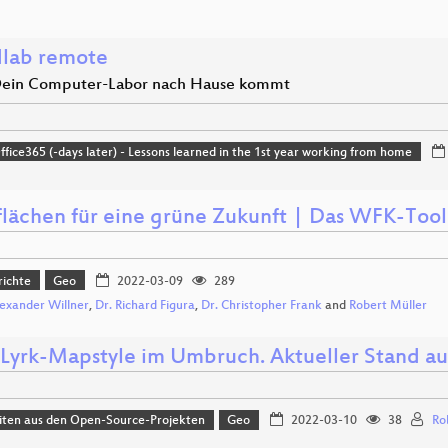
dlab remote
ein Computer-Labor nach Hause kommt
ice365 (-days later) - Lessons learned in the 1st year working from home
lächen für eine grüne Zukunft | Das WFK-Tool
richte
Geo
2022-03-09
289
lexander Willner
,
Dr. Richard Figura
,
Dr. Christopher Frank
and
Robert Müller
yrk-Mapstyle im Umbruch. Aktueller Stand au
iten aus den Open-Source-Projekten
Geo
2022-03-10
38
Ro