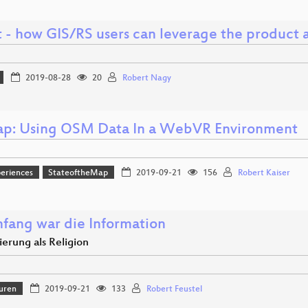
t - how GIS/RS users can leverage the product 
2019-08-28
20
Robert Nagy
p: Using OSM Data In a WebVR Environment
eriences
StateoftheMap
2019-09-21
156
Robert Kaiser
fang war die Information
sierung als Religion
uren
2019-09-21
133
Robert Feustel