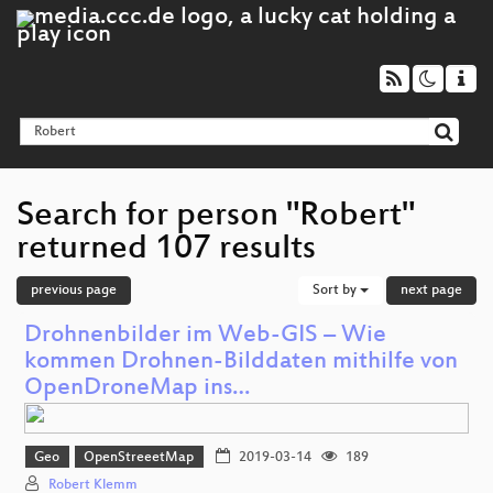
Search for person "Robert"
returned 107 results
previous page
Sort by
next page
Drohnenbilder im Web-GIS – Wie
kommen Drohnen-Bilddaten mithilfe von
OpenDroneMap ins…
Geo
OpenStreeetMap
2019-03-14
189
Robert Klemm