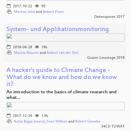
2017-10-22
90
Markus Jahn
and
Robert Poser
Datenspuren 2017
System- und Applikationsmonitoring
2018-04-28
186
Martin Maurer
and
Robert van der Stel
Grazer Linuxtage 2018
A hacker's guide to Climate Change -
What do we know and how do we know
it?
An introduction to the basics of climate research and
what…
2017-12-29
1.9k
Katja Bigge (seyru)
,
Sven Willner
and
Robert Gieseke
34C3: TUWAT