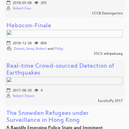
2018-05-08
205
Robert Foss
CCCB Datengarten
Hebocon-Finale
2018-12-28
804
Daniel
,
Ilona
,
Robert
and
Philip
35C3: wikipakawg
Real-time Crowd-sourced Detection of
Earthquakes
2017-08-30
4
Robert Steed
EuroSciPy 2017
The Snowden Refugees under
Surveillance in Hong Kong
A Rapidly Emerging Police State and Imminent