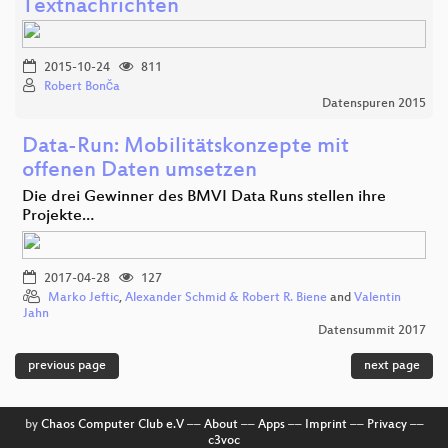
Textnachrichten
2015-10-24
811
Robert Bonča
Datenspuren 2015
Data-Run: Mobilitätskonzepte mit
offenen Daten umsetzen
Die drei Gewinner des BMVI Data Runs stellen ihre
Projekte…
2017-04-28
127
Marko Jeftic
,
Alexander Schmid & Robert R. Biene
and
Valentin
Jahn
Datensummit 2017
previous page
next page
by
Chaos Computer Club e.V
––
About
––
Apps
––
Imprint
––
Privacy
––
c3voc