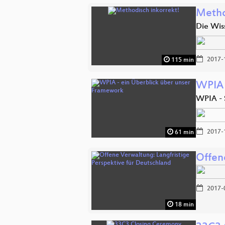
Metho
Die Wis
2017-
115 min
WPIA 
WPIA - 
2017-
61 min
Offen
2017-
18 min