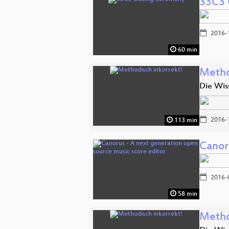
33C3 
2016-
60 min
Metho
Die Wis
2016-
113 min
Canor
2016-
58 min
Metho