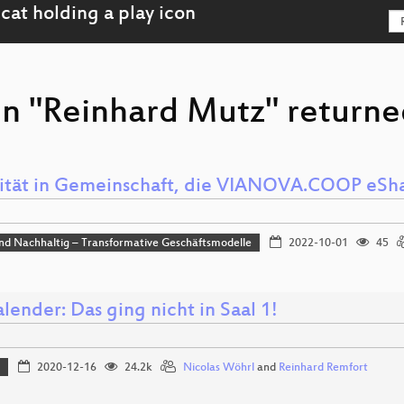
on "Reinhard Mutz" returned
ität in Gemeinschaft, die VIANOVA.COOP eSha
und Nachhaltig – Transformative Geschäftsmodelle
2022-10-01
45
lender: Das ging nicht in Saal 1!
k
2020-12-16
24.2k
Nicolas Wöhrl
and
Reinhard Remfort