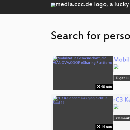
Search for pers
Mobil
Digital 
40 min
rC3 Ka
klamau
14 min