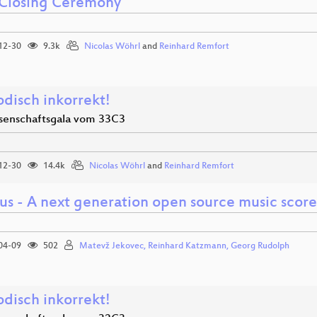
Closing Ceremony
12-30
9.3k
Nicolas Wöhrl
and
Reinhard Remfort
disch inkorrekt!
senschaftsgala vom 33C3
12-30
14.4k
Nicolas Wöhrl
and
Reinhard Remfort
us - A next generation open source music score
04-09
502
Matevž Jekovec, Reinhard Katzmann, Georg Rudolph
disch inkorrekt!