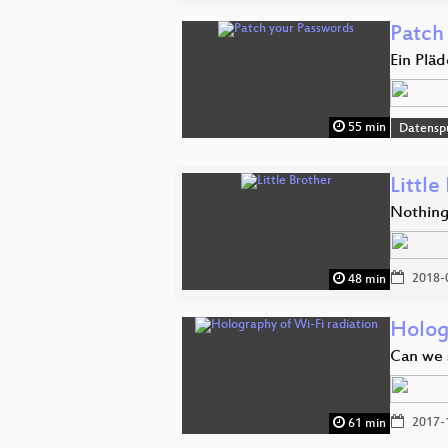
Patch
Ein Plä
55 min
Datensp
Little
Nothing
2018-
48 min
Holog
Can we s
2017-
61 min