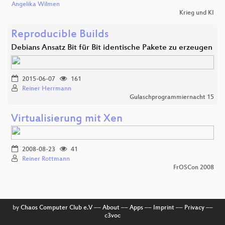
Angelika Wilmen
Krieg und KI
Reproducible Builds
Debians Ansatz Bit für Bit identische Pakete zu erzeugen
2015-06-07
161
Reiner Herrmann
Gulaschprogrammiernacht 15
Virtualisierung mit Xen
2008-08-23
41
Reiner Rottmann
FrOSCon 2008
by
Chaos Computer Club e.V
––
About
––
Apps
––
Imprint
––
Privacy
––
c3voc