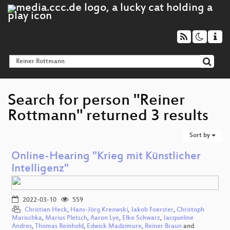
Search for person "Reiner
Rottmann" returned 3 results
Sort by
Online-Hearing "Krieg mit Künstlicher
Intelligenz"
2022-03-10
559
Christian Heck
,
Hans-Jörg Kreowski
,
Jakob Foerster
,
Christoph
Marischka
,
Marius Pletsch
,
Aaron Lye
,
Elke Schwarz
,
Jacqueline
Andres
,
Thomas Reinhold
,
Edwick Madzimure
,
Reiner Braun
and