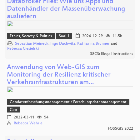
Databroker Files: Wie uns Apps und
Datenhändler der Massenüberwachung
ausliefern
Ethics, Society & Politics
Saal 1
2024-12-29
11.5k
Sebastian Meineck
,
Ingo Dachwitz
,
Katharina Brunner
and
Rebecca Ciesielski
38C3: Illegal Instructions
Anwendung von Web-GIS zum
Monitoring der Resilienz kritischer
Verkehrsinfrastrukturen am…
Geodatenforschungsmanagement / Forschungsdatenmanagement
Geo
2022-03-11
54
Rebecca Wehrle
FOSSGIS 2022