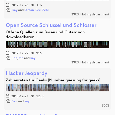
2012-12-28
3.0k
Ray
and
Stefan 'Sec' Zehl
29C3: Not my department
Open Source Schlüssel und Schlösser
Offene Quellen zum Bösen und Guten: von
downloadbaren…
2012-12-29
916
Jan
,
mh
and
Ray
29C3: Not my department
Hacker Jeopardy
Zahlenraten für Geeks [Number guessing for geeks]
2013-12-27
12.0k
Sec
and
Ray
30C3