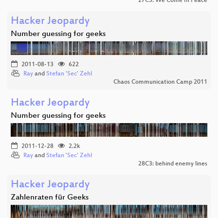
27C3: We Come In Peace
Hacker Jeopardy
Number guessing for geeks
2011-08-13
622
Ray
and
Stefan 'Sec' Zehl
Chaos Communication Camp 2011
Hacker Jeopardy
Number guessing for geeks
2011-12-28
2.2k
Ray
and
Stefan 'Sec' Zehl
28C3: behind enemy lines
Hacker Jeopardy
Zahlenraten für Geeks