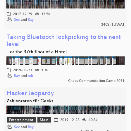
2017-12-29
13.5k
Sec
and
Ray
34C3: TUWAT
Taking Bluetooth lockpicking to the next
level
...or the 37th floor of a Hotel
2019-08-23
1.3k
Ray
and
mh
Chaos Communication Camp 2019
Hacker Jeopardy
Zahlenraten für Geeks
Entertainment
Main
2019-12-28
10.8k
Sec
and
Ray