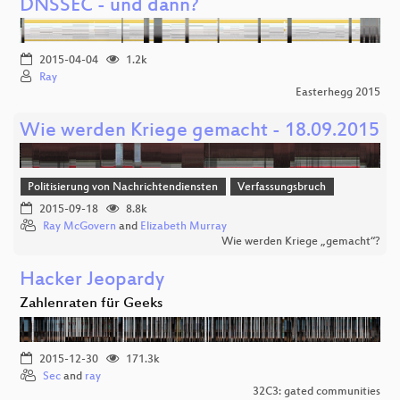
DNSSEC - und dann?
2015-04-04
1.2k
Ray
Easterhegg 2015
Wie werden Kriege gemacht - 18.09.2015
Politisierung von Nachrichtendiensten
Verfassungsbruch
2015-09-18
8.8k
Ray McGovern
and
Elizabeth Murray
Wie werden Kriege „gemacht“?
Hacker Jeopardy
Zahlenraten für Geeks
2015-12-30
171.3k
Sec
and
ray
32C3: gated communities