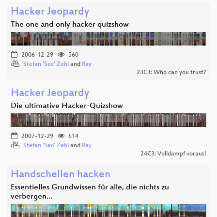
Hacker Jeopardy
The one and only hacker quizshow
2006-12-29
560
Stefan 'Sec' Zehl
and
Ray
23C3: Who can you trust?
Hacker Jeopardy
Die ultimative Hacker-Quizshow
2007-12-29
614
Stefan 'Sec' Zehl
and
Ray
24C3: Volldampf voraus!
Handschellen hacken
Essentielles Grundwissen für alle, die nichts zu
verbergen…