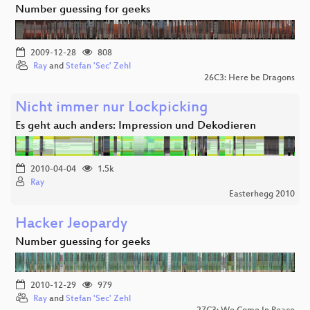
Number guessing for geeks
2009-12-28
808
Ray
and
Stefan 'Sec' Zehl
26C3: Here be Dragons
Nicht immer nur Lockpicking
Es geht auch anders: Impression und Dekodieren
2010-04-04
1.5k
Ray
Easterhegg 2010
Hacker Jeopardy
Number guessing for geeks
2010-12-29
979
Ray
and
Stefan 'Sec' Zehl