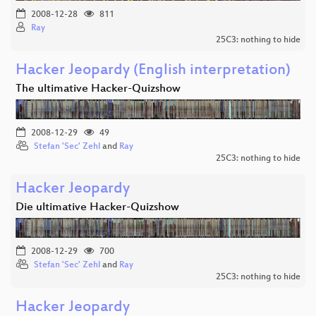
2008-12-28
811
Ray
25C3: nothing to hide
Hacker Jeopardy (English interpretation)
The ultimative Hacker-Quizshow
2008-12-29
49
Stefan 'Sec' Zehl
and
Ray
25C3: nothing to hide
Hacker Jeopardy
Die ultimative Hacker-Quizshow
2008-12-29
700
Stefan 'Sec' Zehl
and
Ray
25C3: nothing to hide
Hacker Jeopardy