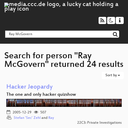
Search for person "Ray
McGovern" returned 24 results
Sort by
Hacker Jeopardy
The one and only hacker quizshow
2005-12-29
507
Stefan 'Sec' Zehl
and
Ray
22C3: Private Investigations