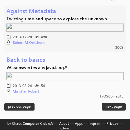
Against Metadata
Twisting time and space to explore the unknown
2013-12-28
490
Robert M Ochshorn
30C3
Back to basics
Wissenswertes aus java.lang.*
2013-08-24
54
Christian Robert
FrOSCon 2013
previous page
next page
by
Chaos Computer Club e.V
––
About
––
Apps
––
Imprint
––
Privacy
––
c3voc