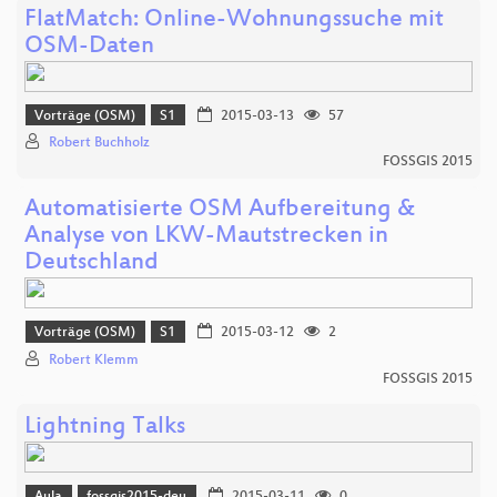
FlatMatch: Online-Wohnungssuche mit
OSM-Daten
Vorträge (OSM)
S1
2015-03-13
57
Robert Buchholz
FOSSGIS 2015
Automatisierte OSM Aufbereitung &
Analyse von LKW-Mautstrecken in
Deutschland
Vorträge (OSM)
S1
2015-03-12
2
Robert Klemm
FOSSGIS 2015
Lightning Talks
Aula
fossgis2015-deu
2015-03-11
0