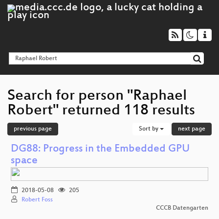
Search for person "Raphael
Robert" returned 118 results
previous page
Sort by
next page
DG88: Progress in the Embedded GPU
space
2018-05-08
205
Robert Foss
CCCB Datengarten