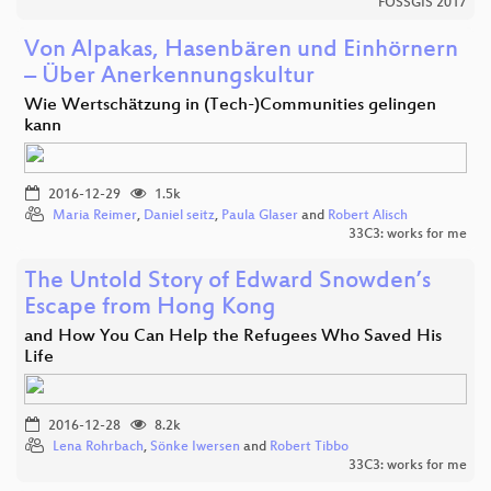
FOSSGIS 2017
Von Alpakas, Hasenbären und Einhörnern
– Über Anerkennungskultur
Wie Wertschätzung in (Tech-)Communities gelingen
kann
2016-12-29
1.5k
Maria Reimer
,
Daniel seitz
,
Paula Glaser
and
Robert Alisch
33C3: works for me
The Untold Story of Edward Snowden’s
Escape from Hong Kong
and How You Can Help the Refugees Who Saved His
Life
2016-12-28
8.2k
Lena Rohrbach
,
Sönke Iwersen
and
Robert Tibbo
33C3: works for me