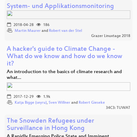
System- und Applikationsmonitoring
2018-04-28
186
Martin Maurer
and
Robert van der Stel
Grazer Linuxtage 2018
A hacker's guide to Climate Change -
What do we know and how do we know
it?
An introduction to the basics of climate research and
what…
2017-12-29
1.9k
Katja Bigge (seyru)
,
Sven Willner
and
Robert Gieseke
34C3: TUWAT
The Snowden Refugees under
Surveillance in Hong Kong
A Rapidly Emerging Police State and Imminent