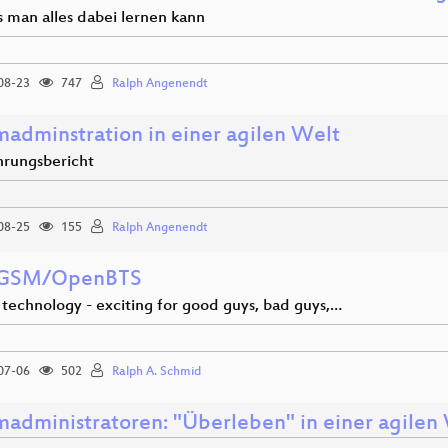
 man alles dabei lernen kann
08-23
747
Ralph Angenendt
madminstration in einer agilen Welt
hrungsbericht
08-25
155
Ralph Angenendt
 GSM/OpenBTS
technology - exciting for good guys, bad guys,…
07-06
502
Ralph A. Schmid
madministratoren: "Überleben" in einer agilen