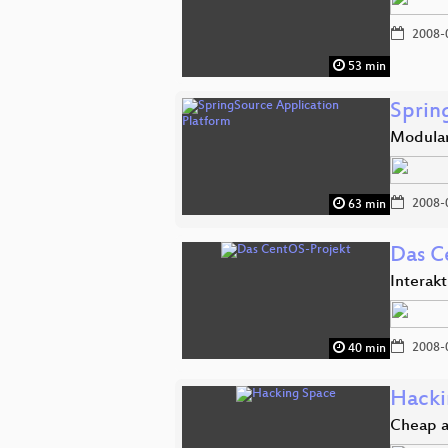
2008-
53 min
Sprin
Modular
2008-
63 min
Das C
Interak
2008-
40 min
Hacki
Cheap a