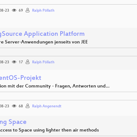
08-23
69
Ralph Pöllath
gSource Application Platform
e Server-Anwendungen jenseits von JEE
08-23
17
Ralph Pöllath
entOS-Projekt
tion mit der Community - Fragen, Antworten und…
08-23
68
Ralph Angenendt
ng Space
ccess to Space using lighter then air methods