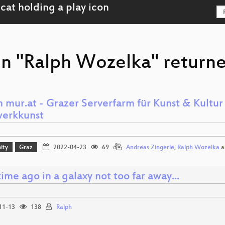
on "Ralph Wozelka" returne
n mur.at - Grazer Serverfarm für Kunst & Kultu
erkkunst
ity
Graz
2022-04-23
69
Andreas Zingerle
,
Ralph Wozelka
a
ime ago in a galaxy not too far away...
11-13
138
Ralph