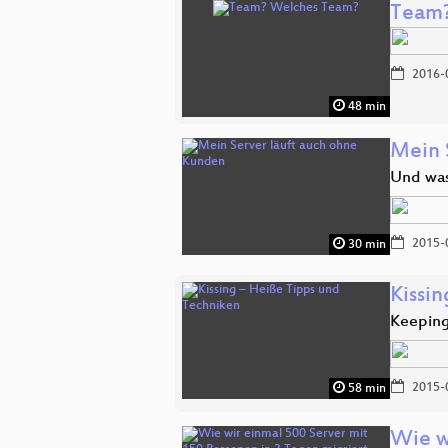
Team?
2016-
48 min
Mein 
Und was
2015-
30 min
Kissi
Keeping
2015-
58 min
Wie w