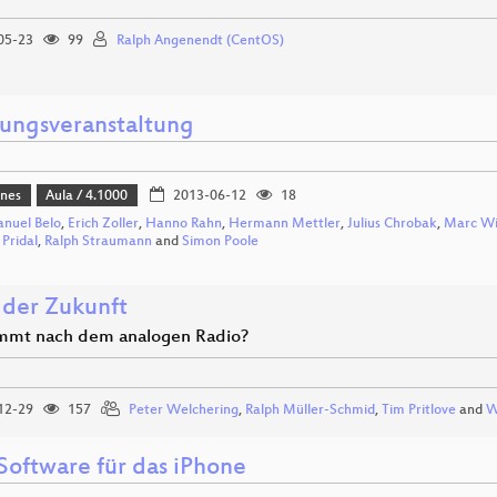
05-23
99
Ralph Angenendt (CentOS)
nungsveranstaltung
ines
Aula / 4.1000
2013-06-12
18
nuel Belo
,
Erich Zoller
,
Hanno Rahn
,
Hermann Mettler
,
Julius Chrobak
,
Marc W
 Pridal
,
Ralph Straumann
and
Simon Poole
 der Zukunft
mmt nach dem analogen Radio?
12-29
157
Peter Welchering
,
Ralph Müller-Schmid
,
Tim Pritlove
and
W
Software für das iPhone