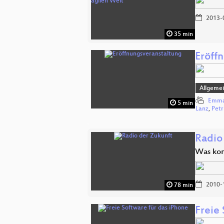
2013-
35 min
Eröff
Allgeme
Emma
5 min
Lanz
,
Petr
Radio
Was ko
2010-
78 min
Freie 