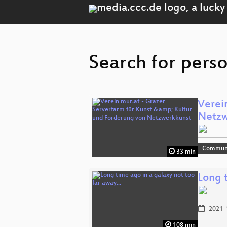
Search for pers
Verei
Netzw
Commun
33 min
Long t
2021-
108 min