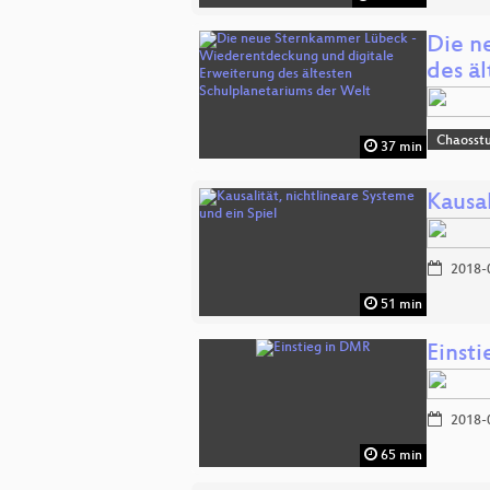
Die n
des ä
Chaosst
37 min
Kausal
2018-
51 min
Einst
2018-
65 min