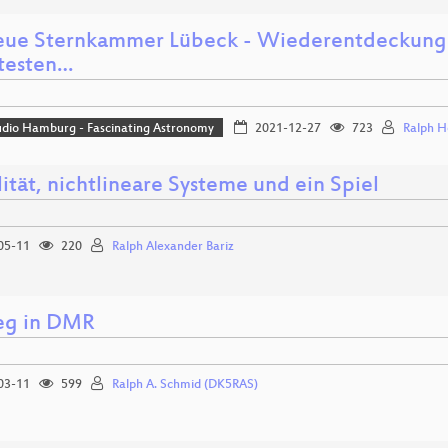
eue Sternkammer Lübeck - Wiederentdeckung 
ltesten…
udio Hamburg - Fascinating Astronomy
2021-12-27
723
Ralph H
ität, nichtlineare Systeme und ein Spiel
05-11
220
Ralph Alexander Bariz
ieg in DMR
03-11
599
Ralph A. Schmid (DK5RAS)