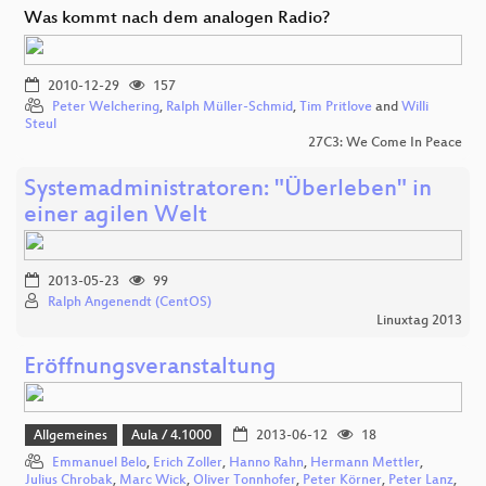
Was kommt nach dem analogen Radio?
2010-12-29
157
Peter Welchering
,
Ralph Müller-Schmid
,
Tim Pritlove
and
Willi
Steul
27C3: We Come In Peace
Systemadministratoren: "Überleben" in
einer agilen Welt
2013-05-23
99
Ralph Angenendt (CentOS)
Linuxtag 2013
Eröffnungsveranstaltung
Allgemeines
Aula / 4.1000
2013-06-12
18
Emmanuel Belo
,
Erich Zoller
,
Hanno Rahn
,
Hermann Mettler
,
Julius Chrobak
,
Marc Wick
,
Oliver Tonnhofer
,
Peter Körner
,
Peter Lanz
,