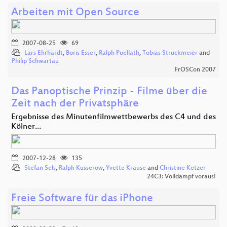
Arbeiten mit Open Source
2007-08-25
69
Lars Ehrhardt
,
Boris Esser
,
Ralph Poellath
,
Tobias Struckmeier
and
Philip Schwartau
FrOSCon 2007
Das Panoptische Prinzip - Filme über die
Zeit nach der Privatsphäre
Ergebnisse des Minutenfilmwettbewerbs des C4 und des
Kölner…
2007-12-28
135
Stefan Sels
,
Ralph Kusserow
,
Yvette Krause
and
Christine Ketzer
24C3: Volldampf voraus!
Freie Software für das iPhone