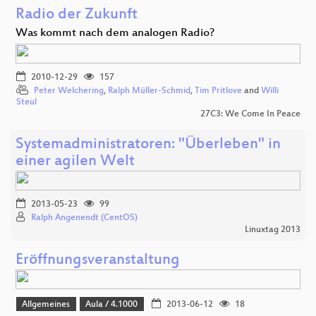
Radio der Zukunft
Was kommt nach dem analogen Radio?
2010-12-29
157
Peter Welchering
,
Ralph Müller-Schmid
,
Tim Pritlove
and
Willi
Steul
27C3: We Come In Peace
Systemadministratoren: "Überleben" in
einer agilen Welt
2013-05-23
99
Ralph Angenendt (CentOS)
Linuxtag 2013
Eröffnungsveranstaltung
Allgemeines
Aula / 4.1000
2013-06-12
18